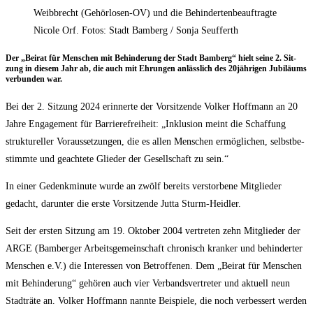
Weibbrecht (Gehörlosen-OV) und die Behindertenbeauftragte
Nicole Orf. Fotos: Stadt Bamberg / Sonja Seufferth
Der „Bei­rat für Men­schen mit Behin­de­rung der Stadt Bam­berg“ hielt sei­ne 2. Sit­
zung in die­sem Jahr ab, die auch mit Ehrun­gen anläss­lich des 20jährigen Jubi­lä­ums
ver­bun­den war.
Bei der 2. Sit­zung 2024 erin­ner­te der Vor­sit­zen­de Vol­ker Hoff­mann an 20
Jah­re Enga­ge­ment für Bar­rie­re­frei­heit: „Inklu­si­on meint die Schaf­fung
struk­tu­rel­ler Vor­aus­set­zun­gen, die es allen Men­schen ermög­li­chen, selbst­be­
stimm­te und geach­te­te Glie­der der Gesell­schaft zu sein.“
In einer Gedenk­mi­nu­te wur­de an zwölf bereits ver­stor­be­ne Mit­glie­der
gedacht, dar­un­ter die ers­te Vor­sit­zen­de Jut­ta Sturm-Heidler.
Seit der ers­ten Sit­zung am 19. Okto­ber 2004 ver­tre­ten zehn Mit­glie­der der
ARGE (Bam­ber­ger Arbeits­ge­mein­schaft chro­nisch kran­ker und behin­der­ter
Men­schen e.V.) die Inter­es­sen von Betrof­fe­nen. Dem „Bei­rat für Men­schen
mit Behin­de­rung“ gehö­ren auch vier Ver­bands­ver­tre­ter und aktu­ell neun
Stadt­rä­te an. Vol­ker Hoff­mann nann­te Bei­spie­le, die noch ver­bes­sert wer­den