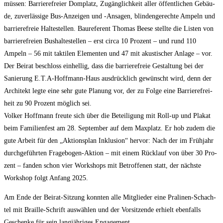
müs­sen: Bar­rie­re­frei­er Dom­platz, Zugäng­lich­keit aller öffent­li­chen Gebäu­
de, zuver­läs­si­ge Bus-Anzei­gen und ‑Ansa­gen, blin­den­ge­rech­te Ampeln und
bar­rie­re­freie Hal­te­stel­len. Bau­re­fe­rent Tho­mas Bee­se stell­te die Lis­ten von
bar­rie­re­frei­en Bus­hal­te­stel­len – erst cir­ca 10 Pro­zent – und rund 110
Ampeln – 56 mit tak­ti­len Ele­men­ten und 47 mit akus­ti­scher Anla­ge – vor.
Der Bei­rat beschloss ein­hel­lig, dass die bar­rie­re­freie Gestal­tung bei der
Sanie­rung E.T.A‑Hoffmann-Haus aus­drück­lich gewünscht wird, denn der
Archi­tekt leg­te eine sehr gute Pla­nung vor, der zu Fol­ge eine Bar­rie­re­frei­
heit zu 90 Pro­zent mög­lich sei.
Vol­ker Hoff­mann freu­te sich über die Betei­li­gung mit Roll-up und Pla­kat
beim Fami­li­en­fest am 28. Sep­tem­ber auf dem Max­platz. Er hob zudem die
gute Arbeit für den „Akti­ons­plan Inklu­si­on“ her­vor: Nach der im Früh­jahr
durch­ge­führ­ten Fra­ge­bo­gen-Akti­on – mit einem Rück­lauf von über 30 Pro­
zent – fan­den schon vier Work­shops mit Betrof­fe­nen statt, der nächs­te
Work­shop folgt Anfang 2025.
Am Ende der Bei­rat-Sit­zung konn­ten alle Mit­glie­der eine Pra­li­nen-Schach­
tel mit Braille-Schrift aus­wäh­len und der Vor­sit­zen­de erhielt eben­falls
Geschen­ke für sein lang­jäh­ri­ges Engagement.