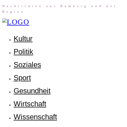
Nach­rich­ten aus Bam­berg und der
Region
Kul­tur
Poli­tik
Sozia­les
Sport
Gesund­heit
Wirt­schaft
Wis­sen­schaft