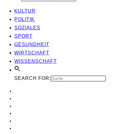
KUL­TUR
POLI­TIK
SOZIA­LES
SPORT
GESUND­HEIT
WIRT­SCHAFT
WIS­SEN­SCHAFT
SEARCH FOR: