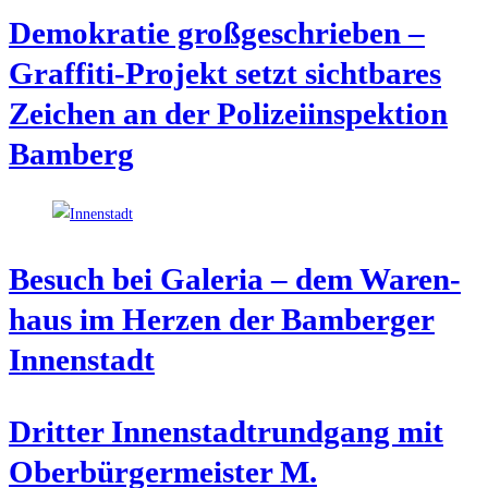
Demo­kra­tie groß­ge­schrie­ben –
Graf­fi­ti-Pro­jekt setzt sicht­ba­res
Zei­chen an der Poli­zei­in­spek­ti­on
Bamberg
Besuch bei Gale­ria – dem Waren­
haus im Her­zen der Bam­ber­ger
Innenstadt
Drit­ter Innen­stadt­rund­gang mit
Ober­bür­ger­meis­ter M.