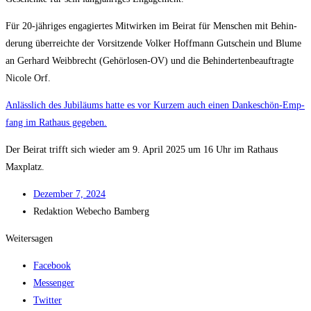
Für 20-jäh­ri­ges enga­gier­tes Mit­wir­ken im Bei­rat für Men­schen mit Behin­
de­rung über­reich­te der Vor­sit­zen­de Vol­ker Hoff­mann Gut­schein und Blu­me
an Ger­hard Weib­brecht (Gehör­lo­sen-OV) und die Behin­der­ten­be­auf­trag­te
Nico­le Orf.
Anläss­lich des Jubi­lä­ums hat­te es vor Kur­zem auch einen Dan­ke­schön-Emp­
fang im Rat­haus gegeben.
Der Bei­rat trifft sich wie­der am 9. April 2025 um 16 Uhr im Rat­haus
Maxplatz.
Dezem­ber 7, 2024
Redak­ti­on
Web­echo Bamberg
Weitersagen
Facebook
Messenger
Twitter