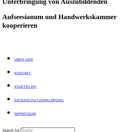
Unter­brin­gung von Auszubildenden
Auf­see­sia­num und Hand­werks­kam­mer
kooperieren
ÜBER UNS
KON­TAKT
STADT­ECHO
DATEN­SCHUTZ­ER­KLÄ­RUNG
IMPRES­SUM
Search for: