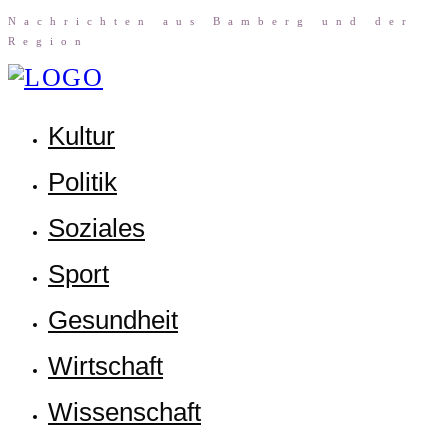
Nach­rich­ten aus Bam­berg und der
Region
Kul­tur
Poli­tik
Sozia­les
Sport
Gesund­heit
Wirt­schaft
Wis­sen­schaft