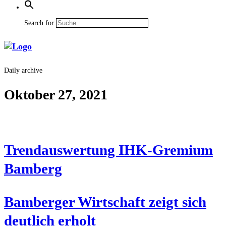
Search for:
Daily archive
Oktober 27, 2021
Trend­aus­wer­tung IHK-Gre­mi­um
Bamberg
Bam­ber­ger Wirt­schaft zeigt sich
deut­lich erholt