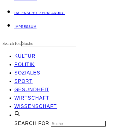
DATEN­SCHUTZ­ER­KLÄ­RUNG
IMPRES­SUM
Search for:
KUL­TUR
POLI­TIK
SOZIA­LES
SPORT
GESUND­HEIT
WIRT­SCHAFT
WIS­SEN­SCHAFT
SEARCH FOR: