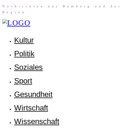
Nach­rich­ten aus Bam­berg und der
Region
Kul­tur
Poli­tik
Sozia­les
Sport
Gesund­heit
Wirt­schaft
Wis­sen­schaft