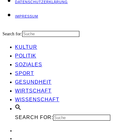
DATEN­SCHUTZ­ER­KLÄ­RUNG
IMPRES­SUM
Search for:
KUL­TUR
POLI­TIK
SOZIA­LES
SPORT
GESUND­HEIT
WIRT­SCHAFT
WIS­SEN­SCHAFT
SEARCH FOR: