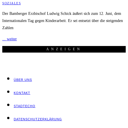
SOZIALES
Der Bamberger Erzbischof Ludwig Schick äußert sich zum 12. Juni, dem
Internationalen Tag gegen Kinderarbeit. Er sei entsetzt über die steigenden
Zahlen
... weiter
ANZEI­GEN
ÜBER UNS
KON­TAKT
STADT­ECHO
DATEN­SCHUTZ­ER­KLÄ­RUNG