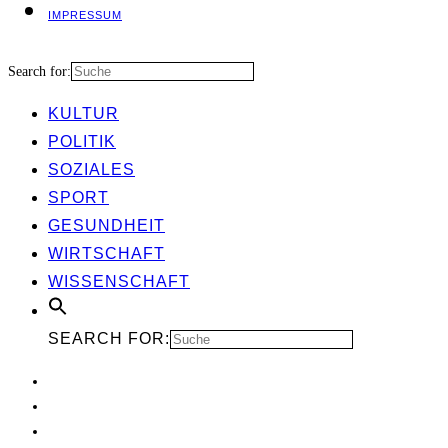
IMPRES­SUM
Search for:
KUL­TUR
POLI­TIK
SOZIA­LES
SPORT
GESUND­HEIT
WIRT­SCHAFT
WIS­SEN­SCHAFT
SEARCH FOR: