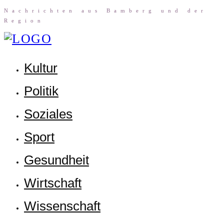
Nach­rich­ten aus Bam­berg und der
Region
Kul­tur
Poli­tik
Sozia­les
Sport
Gesund­heit
Wirt­schaft
Wis­sen­schaft