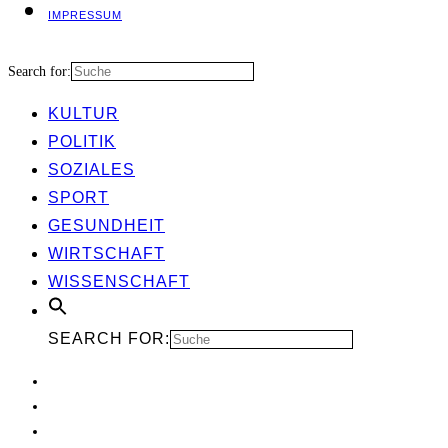
IMPRES­SUM
Search for:
KUL­TUR
POLI­TIK
SOZIA­LES
SPORT
GESUND­HEIT
WIRT­SCHAFT
WIS­SEN­SCHAFT
SEARCH FOR: