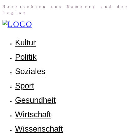
Nach­rich­ten aus Bam­berg und der
Region
Kul­tur
Poli­tik
Sozia­les
Sport
Gesund­heit
Wirt­schaft
Wis­sen­schaft