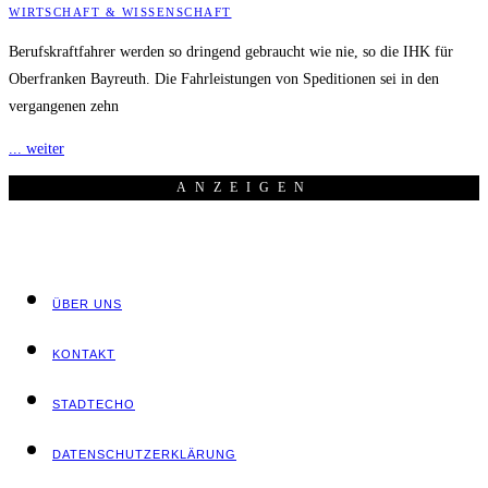
WIRTSCHAFT & WISSENSCHAFT
Berufskraftfahrer werden so dringend gebraucht wie nie, so die IHK für
Oberfranken Bayreuth. Die Fahrleistungen von Speditionen sei in den
vergangenen zehn
... weiter
ANZEI­GEN
ÜBER UNS
KON­TAKT
STADT­ECHO
DATEN­SCHUTZ­ER­KLÄ­RUNG