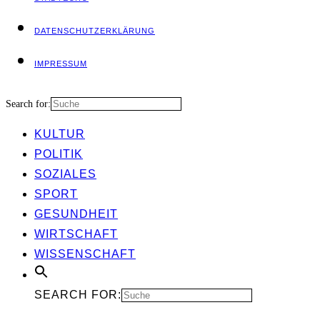
DATEN­SCHUTZ­ER­KLÄ­RUNG
IMPRES­SUM
Search for:
KUL­TUR
POLI­TIK
SOZIA­LES
SPORT
GESUND­HEIT
WIRT­SCHAFT
WIS­SEN­SCHAFT
SEARCH FOR: