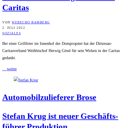
Caritas
VON
WEBECHO BAMBERG
2. JULI 2022
SOZIALES
Bei einer Grillfeier im Innenhof der Dompropstei hat der Diözesan-
Caritasverband Weihbischof Herwig Gössl für sein Wirken in der Caritas
gedankt.
... weiter
Auto­mo­bil­zu­lie­fe­rer Brose
Ste­fan Krug ist neu­er Geschäfts­
füh­rer Produktion