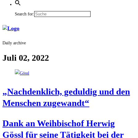
Search for:
Daily archive
Juli 02, 2022
„Nach­denk­lich, gedul­dig und den
Men­schen zugewandt“
Dank an Weih­bi­schof Her­wig
Gössl für sei­ne Tätig­keit bei der