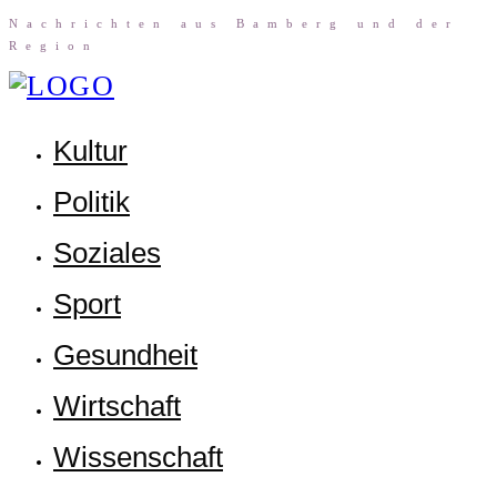
Nach­rich­ten aus Bam­berg und der
Region
Kul­tur
Poli­tik
Sozia­les
Sport
Gesund­heit
Wirt­schaft
Wis­sen­schaft