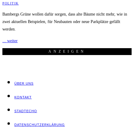
POLITIK
Bambergs Grüne wollen dafür sorgen, dass alte Bäume nicht mehr, wie in
zwei aktuellen Beispielen, für Neubauten oder neue Parkplätze gefällt
werden.
... weiter
ANZEI­GEN
ÜBER UNS
KON­TAKT
STADT­ECHO
DATEN­SCHUTZ­ER­KLÄ­RUNG