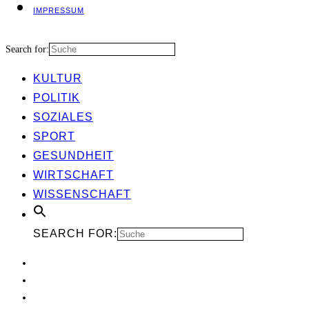
IMPRES­SUM
Search for:
KUL­TUR
POLI­TIK
SOZIA­LES
SPORT
GESUND­HEIT
WIRT­SCHAFT
WIS­SEN­SCHAFT
SEARCH FOR: