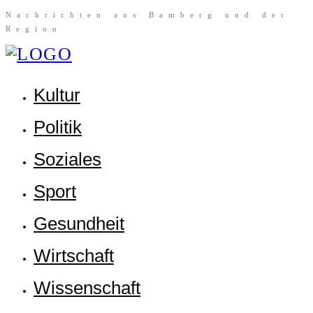
Nach­rich­ten aus Bam­berg und der
Region
Kul­tur
Poli­tik
Sozia­les
Sport
Gesund­heit
Wirt­schaft
Wis­sen­schaft