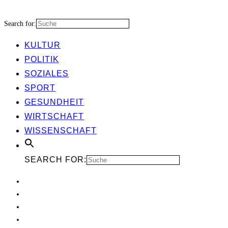
Search for:
KUL­TUR
POLI­TIK
SOZIA­LES
SPORT
GESUND­HEIT
WIRT­SCHAFT
WIS­SEN­SCHAFT
SEARCH FOR: