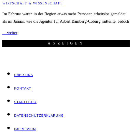
WIRTSCHAFT & WISSENSCHAFT
Im Februar waren in der Region etwas mehr Personen arbeitslos gemeldet
als im Januar, wie die Agentur für Arbeit Bamberg-Coburg mitteilte. Jedoch
... weiter
ANZEI­GEN
ÜBER UNS
KON­TAKT
STADT­ECHO
DATEN­SCHUTZ­ER­KLÄ­RUNG
IMPRES­SUM