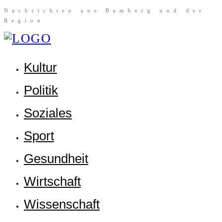
Nach­rich­ten aus Bam­berg und der
Region
Kul­tur
Poli­tik
Sozia­les
Sport
Gesund­heit
Wirt­schaft
Wis­sen­schaft