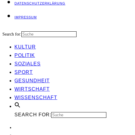
DATEN­SCHUTZ­ER­KLÄ­RUNG
IMPRES­SUM
Search for:
KUL­TUR
POLI­TIK
SOZIA­LES
SPORT
GESUND­HEIT
WIRT­SCHAFT
WIS­SEN­SCHAFT
SEARCH FOR: