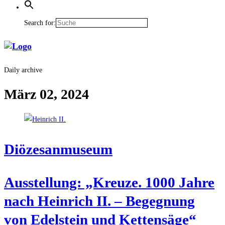
Search for:
Daily archive
März 02, 2024
Diö­ze­san­mu­se­um
Aus­stel­lung: „Kreu­ze. 1000 Jah­re
nach Hein­rich II. – Begeg­nung
von Edel­stein und Kettensäge“