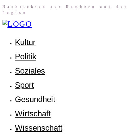
Nach­rich­ten aus Bam­berg und der
Region
Kul­tur
Poli­tik
Sozia­les
Sport
Gesund­heit
Wirt­schaft
Wis­sen­schaft