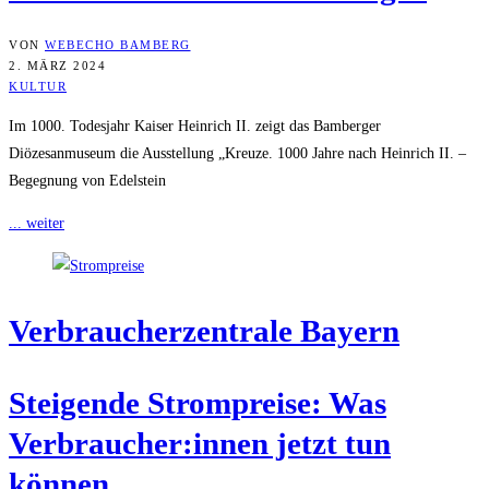
VON
WEBECHO BAMBERG
2. MÄRZ 2024
KULTUR
Im 1000. Todesjahr Kaiser Heinrich II. zeigt das Bamberger
Diözesanmuseum die Ausstellung „Kreuze. 1000 Jahre nach Heinrich II. –
Begegnung von Edelstein
... weiter
Ver­brau­cher­zen­tra­le Bayern
Stei­gen­de Strom­prei­se: Was
Verbraucher:innen jetzt tun
können