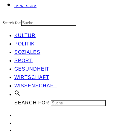
IMPRES­SUM
Search for:
KUL­TUR
POLI­TIK
SOZIA­LES
SPORT
GESUND­HEIT
WIRT­SCHAFT
WIS­SEN­SCHAFT
SEARCH FOR: