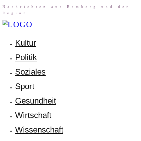
Nach­rich­ten aus Bam­berg und der
Region
Kul­tur
Poli­tik
Sozia­les
Sport
Gesund­heit
Wirt­schaft
Wis­sen­schaft