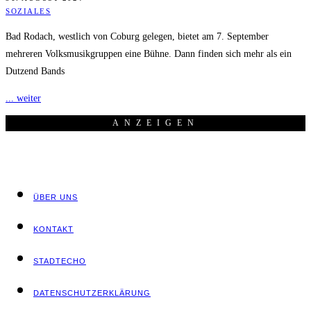
SOZIALES
Bad Rodach, westlich von Coburg gelegen, bietet am 7. September
mehreren Volksmusikgruppen eine Bühne. Dann finden sich mehr als ein
Dutzend Bands
... weiter
ANZEI­GEN
ÜBER UNS
KON­TAKT
STADT­ECHO
DATEN­SCHUTZ­ER­KLÄ­RUNG