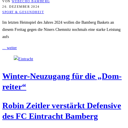
VON
WEBECHO BAMBERG
26. DEZEMBER 2024
SPORT & GESUNDHEIT
Im letzten Heimspiel des Jahres 2024 wollen die Bamberg Baskets an
diesem Freitag gegen die Niners Chemnitz nochmals eine starke Leistung
aufs
... weiter
Win­ter-Neu­zu­gang für die „Dom­
rei­ter“
Robin Zeit­ler ver­stärkt Defen­si­ve
des FC Ein­tracht Bamberg