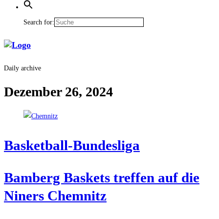
Search for:
Daily archive
Dezember 26, 2024
Bas­ket­ball-Bun­des­li­ga
Bam­berg Bas­kets tref­fen auf die
Niners Chemnitz