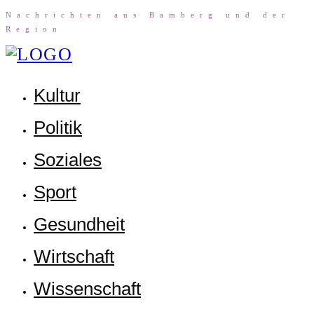
Nach­rich­ten aus Bam­berg und der
Region
Kul­tur
Poli­tik
Sozia­les
Sport
Gesund­heit
Wirt­schaft
Wis­sen­schaft