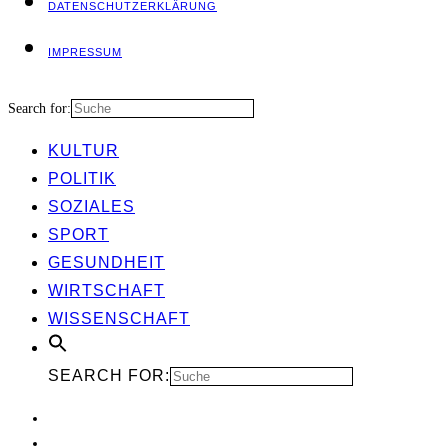
DATEN­SCHUTZ­ER­KLÄ­RUNG
IMPRES­SUM
Search for:
KUL­TUR
POLI­TIK
SOZIA­LES
SPORT
GESUND­HEIT
WIRT­SCHAFT
WIS­SEN­SCHAFT
SEARCH FOR: