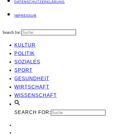
DATEN­SCHUTZ­ER­KLÄ­RUNG
IMPRES­SUM
Search for:
KUL­TUR
POLI­TIK
SOZIA­LES
SPORT
GESUND­HEIT
WIRT­SCHAFT
WIS­SEN­SCHAFT
SEARCH FOR: