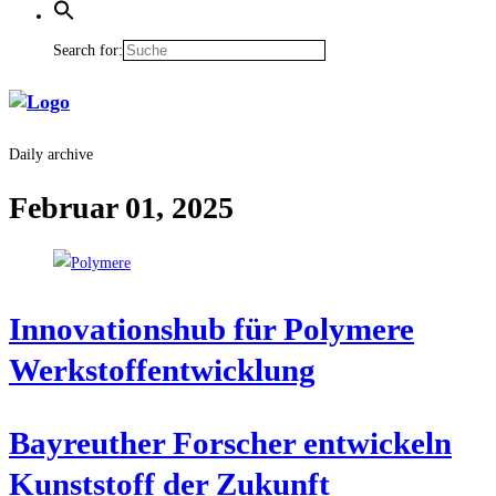
Search for:
Daily archive
Februar 01, 2025
Inno­va­ti­ons­hub für Poly­me­re
Werkstoffentwicklung
Bay­reu­ther For­scher ent­wi­ckeln
Kunst­stoff der Zukunft