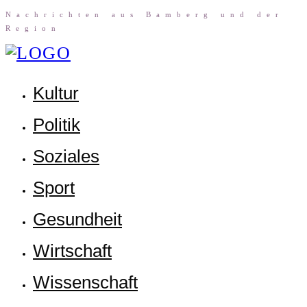
Nach­rich­ten aus Bam­berg und der
Region
Kul­tur
Poli­tik
Sozia­les
Sport
Gesund­heit
Wirt­schaft
Wis­sen­schaft