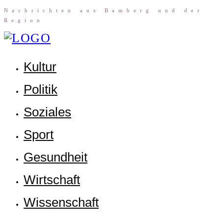
Nach­rich­ten aus Bam­berg und der
Region
Kul­tur
Poli­tik
Sozia­les
Sport
Gesund­heit
Wirt­schaft
Wis­sen­schaft