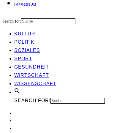
IMPRES­SUM
Search for:
KUL­TUR
POLI­TIK
SOZIA­LES
SPORT
GESUND­HEIT
WIRT­SCHAFT
WIS­SEN­SCHAFT
SEARCH FOR: