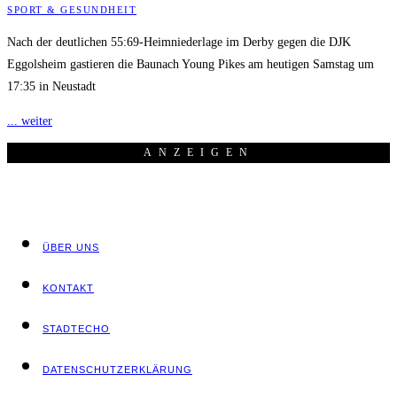
SPORT & GESUNDHEIT
Nach der deutlichen 55:69-Heimniederlage im Derby gegen die DJK
Eggolsheim gastieren die Baunach Young Pikes am heutigen Samstag um
17:35 in Neustadt
... weiter
ANZEI­GEN
ÜBER UNS
KON­TAKT
STADT­ECHO
DATEN­SCHUTZ­ER­KLÄ­RUNG