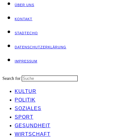
ÜBER UNS
KON­TAKT
STADT­ECHO
DATEN­SCHUTZ­ER­KLÄ­RUNG
IMPRES­SUM
Search for:
KUL­TUR
POLI­TIK
SOZIA­LES
SPORT
GESUND­HEIT
WIRT­SCHAFT