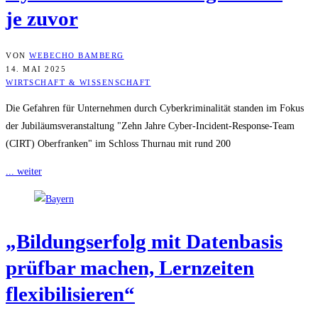
je zuvor
VON
WEBECHO BAMBERG
14. MAI 2025
WIRTSCHAFT & WISSENSCHAFT
Die Gefahren für Unternehmen durch Cyberkriminalität standen im Fokus
der Jubiläumsveranstaltung "Zehn Jahre Cyber-Incident-Response-Team
(CIRT) Oberfranken" im Schloss Thurnau mit rund 200
... weiter
„Bil­dungs­er­folg mit Daten­ba­sis
prüf­bar machen, Lern­zei­ten
flexibilisieren“