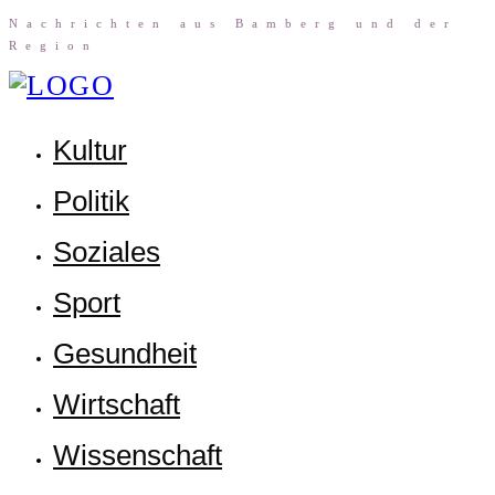
Nach­rich­ten aus Bam­berg und der
Region
Kul­tur
Poli­tik
Sozia­les
Sport
Gesund­heit
Wirt­schaft
Wis­sen­schaft