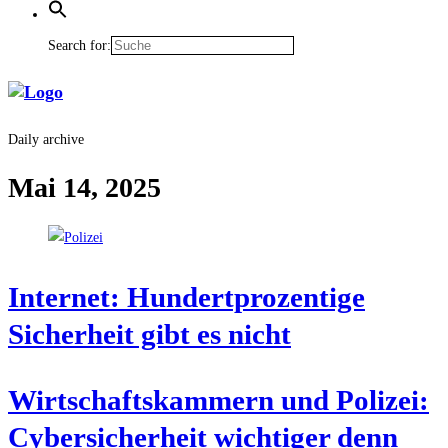
Search for:
Daily archive
Mai 14, 2025
Inter­net: Hun­dert­pro­zen­ti­ge
Sicher­heit gibt es nicht
Wirt­schafts­kam­mern und Poli­zei:
Cyber­si­cher­heit wich­ti­ger denn