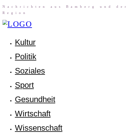
Nach­rich­ten aus Bam­berg und der
Region
Kul­tur
Poli­tik
Sozia­les
Sport
Gesund­heit
Wirt­schaft
Wis­sen­schaft