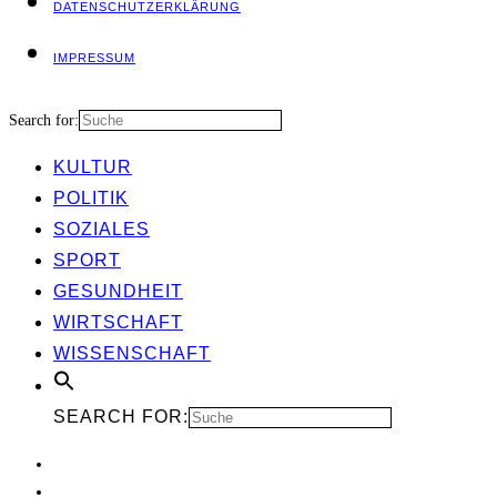
DATEN­SCHUTZ­ER­KLÄ­RUNG
IMPRES­SUM
Search for:
KUL­TUR
POLI­TIK
SOZIA­LES
SPORT
GESUND­HEIT
WIRT­SCHAFT
WIS­SEN­SCHAFT
SEARCH FOR: