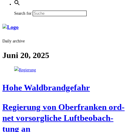
Search for:
Daily archive
Juni 20, 2025
Hohe Wald­brand­ge­fahr
Regie­rung von Ober­fran­ken ord­
net vor­sorg­li­che Luft­be­ob­ach­
tung an