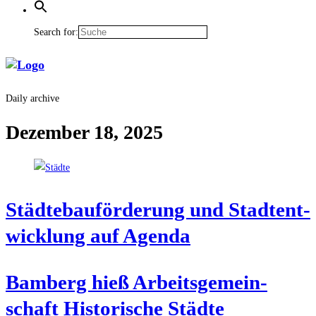
Search for:
Daily archive
Dezember 18, 2025
Städ­te­bau­för­de­rung und Stadt­ent­
wick­lung auf Agenda
Bam­berg hieß Arbeits­ge­mein­
schaft His­to­ri­sche Städ­te