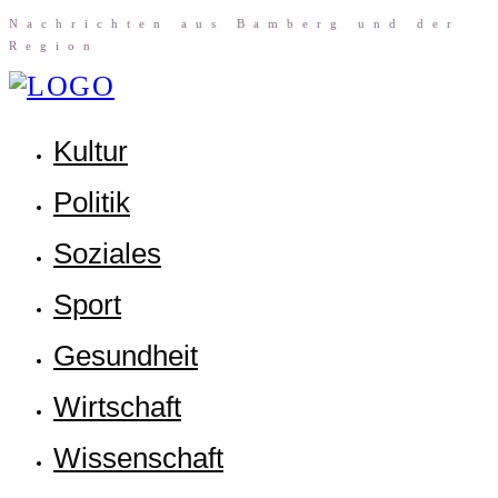
Nach­rich­ten aus Bam­berg und der
Region
Kul­tur
Poli­tik
Sozia­les
Sport
Gesund­heit
Wirt­schaft
Wis­sen­schaft