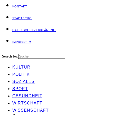
KON­TAKT
STADT­ECHO
DATEN­SCHUTZ­ER­KLÄ­RUNG
IMPRES­SUM
Search for:
KUL­TUR
POLI­TIK
SOZIA­LES
SPORT
GESUND­HEIT
WIRT­SCHAFT
WIS­SEN­SCHAFT