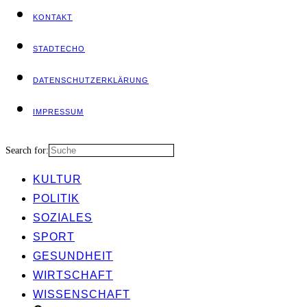
KON­TAKT
STADT­ECHO
DATEN­SCHUTZ­ER­KLÄ­RUNG
IMPRES­SUM
Search for:
KUL­TUR
POLI­TIK
SOZIA­LES
SPORT
GESUND­HEIT
WIRT­SCHAFT
WIS­SEN­SCHAFT