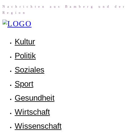
Nach­rich­ten aus Bam­berg und der
Region
Kul­tur
Poli­tik
Sozia­les
Sport
Gesund­heit
Wirt­schaft
Wis­sen­schaft