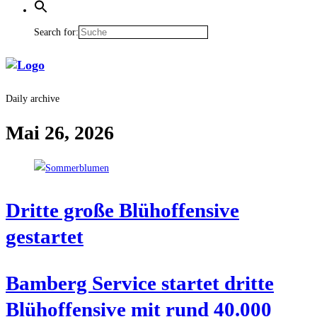
Search for:
Daily archive
Mai 26, 2026
Drit­te gro­ße Blüh­of­fen­si­ve
gestartet
Bam­berg Ser­vice star­tet drit­te
Blüh­of­fen­si­ve mit rund 40.000