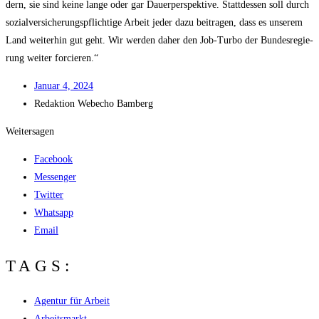
dern, sie sind kei­ne lan­ge oder gar Dau­er­per­spek­ti­ve. Statt­des­sen soll durch
sozi­al­ver­si­che­rungs­pflich­ti­ge Arbeit jeder dazu bei­tra­gen, dass es unse­rem
Land wei­ter­hin gut geht. Wir wer­den daher den Job-Tur­bo der Bun­des­re­gie­
rung wei­ter forcieren.“
Janu­ar 4, 2024
Redak­ti­on
Web­echo Bamberg
Weitersagen
Facebook
Messenger
Twitter
Whatsapp
Email
TAGS:
Agentur für Arbeit
Arbeitsmarkt