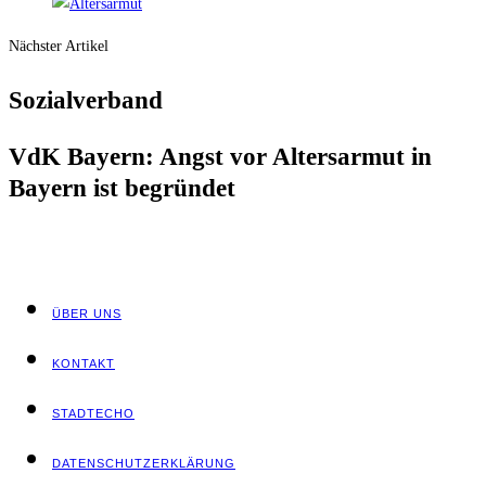
Nächster Artikel
Sozi­al­ver­band
VdK Bay­ern: Angst vor Alters­ar­mut in
Bay­ern ist begründet
ÜBER UNS
KON­TAKT
STADT­ECHO
DATEN­SCHUTZ­ER­KLÄ­RUNG