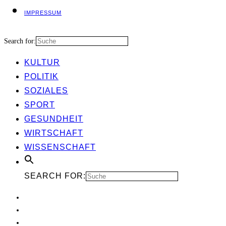
IMPRES­SUM
Search for:
KUL­TUR
POLI­TIK
SOZIA­LES
SPORT
GESUND­HEIT
WIRT­SCHAFT
WIS­SEN­SCHAFT
SEARCH FOR: