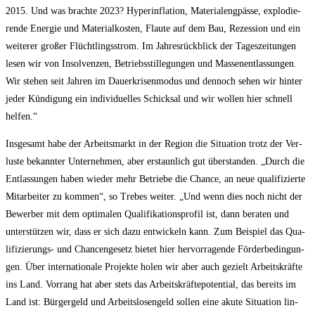
2015. Und was brach­te 2023? Hyper­in­fla­ti­on, Mate­ri­al­eng­päs­se, explo­die­
ren­de Ener­gie und Mate­ri­al­kos­ten, Flau­te auf dem Bau, Rezes­si­on und ein
wei­te­rer gro­ßer Flücht­lings­strom. Im Jah­res­rück­blick der Tages­zei­tun­gen
lesen wir von Insol­ven­zen, Betriebs­stil­le­gun­gen und Mas­sen­ent­las­sun­gen.
Wir ste­hen seit Jah­ren im Dau­er­kri­sen­mo­dus und den­noch sehen wir hin­ter
jeder Kün­di­gung ein indi­vi­du­el­les Schick­sal und wir wol­len hier schnell
helfen.“
Ins­ge­samt habe der Arbeits­markt in der Regi­on die Situa­ti­on trotz der Ver­
lus­te bekann­ter Unter­neh­men, aber erstaun­lich gut über­stan­den. „Durch die
Ent­las­sun­gen haben wie­der mehr Betrie­be die Chan­ce, an neue qua­li­fi­zier­te
Mit­ar­bei­ter zu kom­men“, so Tre­bes wei­ter. „Und wenn dies noch nicht der
Bewer­ber mit dem opti­ma­len Qua­li­fi­ka­ti­ons­pro­fil ist, dann bera­ten und
unter­stüt­zen wir, dass er sich dazu ent­wi­ckeln kann. Zum Bei­spiel das Qua­
li­fi­zie­rungs- und Chan­cen­ge­setz bie­tet hier her­vor­ra­gen­de För­der­be­din­gun­
gen. Über inter­na­tio­na­le Pro­jek­te holen wir aber auch gezielt Arbeits­kräf­te
ins Land. Vor­rang hat aber stets das Arbeits­kräf­te­po­ten­ti­al, das bereits im
Land ist: Bür­ger­geld und Arbeits­lo­sen­geld sol­len eine aku­te Situa­ti­on lin­