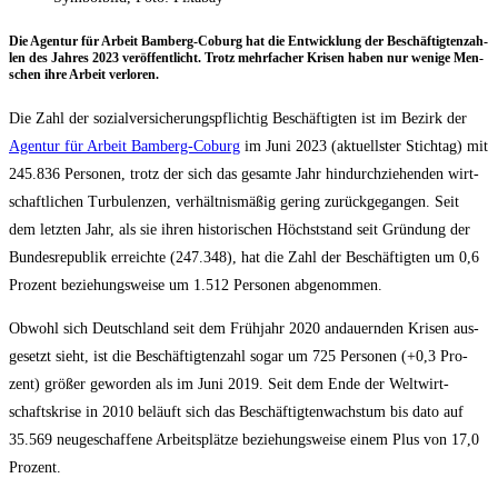
Die Agen­tur für Arbeit Bam­berg-Coburg hat die Ent­wick­lung der Beschäf­tig­ten­zah­
len des Jah­res 2023 ver­öf­fent­licht. Trotz mehr­fa­cher Kri­sen haben nur weni­ge Men­
schen ihre Arbeit verloren.
Die Zahl der sozi­al­ver­si­che­rungs­pflich­tig Beschäf­tig­ten ist im Bezirk der
Agen­tur für Arbeit Bam­berg-Coburg
im Juni 2023 (aktu­ells­ter Stich­tag) mit
245.836 Per­so­nen, trotz der sich das gesam­te Jahr hin­durch­zie­hen­den wirt­
schaft­li­chen Tur­bu­len­zen, ver­hält­nis­mä­ßig gering zurück­ge­gan­gen. Seit
dem letz­ten Jahr, als sie ihren his­to­ri­schen Höchst­stand seit Grün­dung der
Bun­des­re­pu­blik erreich­te (247.348), hat die Zahl der Beschäf­tig­ten um 0,6
Pro­zent bezie­hungs­wei­se um 1.512 Per­so­nen abgenommen.
Obwohl sich Deutsch­land seit dem Früh­jahr 2020 andau­ern­den Kri­sen aus­
ge­setzt sieht, ist die Beschäf­tig­ten­zahl sogar um 725 Per­so­nen (+0,3 Pro­
zent) grö­ßer gewor­den als im Juni 2019. Seit dem Ende der Welt­wirt­
schafts­kri­se in 2010 beläuft sich das Beschäf­tig­ten­wachs­tum bis dato auf
35.569 neu­ge­schaf­fe­ne Arbeits­plät­ze bezie­hungs­wei­se einem Plus von 17,0
Prozent.