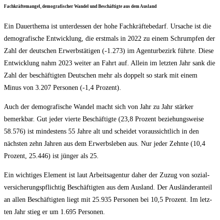
Fach­kräf­te­man­gel, demo­gra­fi­scher Wan­del und Beschäf­tig­te aus dem Ausland
Ein Dau­er­the­ma ist unter­des­sen der hohe Fach­kräf­te­be­darf. Ursa­che ist die
demo­gra­fi­sche Ent­wick­lung, die erst­mals in 2022 zu einem Schrump­fen der
Zahl der deut­schen Erwerbs­tä­ti­gen (-1.273) im Agen­tur­be­zirk führ­te. Die­se
Ent­wick­lung nahm 2023 wei­ter an Fahrt auf. Allein im letz­ten Jahr sank die
Zahl der beschäf­tig­ten Deut­schen mehr als dop­pelt so stark mit einem
Minus von 3.207 Per­so­nen (-1,4 Prozent).
Auch der demo­gra­fi­sche Wan­del macht sich von Jahr zu Jahr stär­ker
bemerk­bar. Gut jeder vier­te Beschäf­tig­te (23,8 Pro­zent bezie­hungs­wei­se
58.576) ist min­des­tens 55 Jah­re alt und schei­det vor­aus­sicht­lich in den
nächs­ten zehn Jah­ren aus dem Erwerbs­le­ben aus. Nur jeder Zehn­te (10,4
Pro­zent, 25.446) ist jün­ger als 25.
Ein wich­ti­ges Ele­ment ist laut Arbeits­agen­tur daher der Zuzug von sozi­al­
ver­si­che­rungs­pflich­tig Beschäf­tig­ten aus dem Aus­land. Der Aus­län­der­an­teil
an allen Beschäf­tig­ten liegt mit 25.935 Per­so­nen bei 10,5 Pro­zent. Im letz­
ten Jahr stieg er um 1.695 Personen.