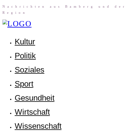
Nach­rich­ten aus Bam­berg und der
Region
Kul­tur
Poli­tik
Sozia­les
Sport
Gesund­heit
Wirt­schaft
Wis­sen­schaft