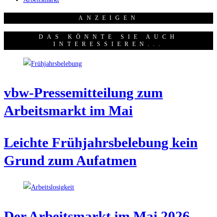
ANZEI­GEN
DAS KÖNNTE SIE AUCH
INTERESSIEREN...
vbw-Pres­se­mit­tei­lung zum
Arbeits­markt im Mai
Leich­te Früh­jahrs­be­le­bung kein
Grund zum Aufatmen
Der Arbeits­markt im Mai 2026