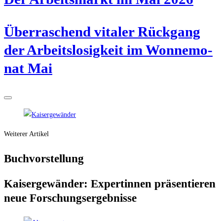
Über­ra­schend vita­ler Rück­gang
der Arbeits­lo­sig­keit im Won­ne­mo­
nat Mai
Weiterer Artikel
Buch­vor­stel­lung
Kai­ser­ge­wän­der: Exper­tin­nen prä­sen­tie­ren
neue Forschungsergebnisse