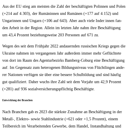
Aus der EU stieg am meis­ten die Zahl der beschäf­tig­ten Polin­nen und Polen
(+214 auf 4.303), der Rumä­nin­nen und Rumä­nen (+177 auf 4.152) und
Unga­rin­nen und Ungarn (+106 auf 643). Aber auch vie­le Inder:innen fan­
den Arbeit in der Regi­on. Allein im letz­ten Jahr nahm ihre Beschäf­ti­gung
um 43,4 Pro­zent bezie­hungs­wei­se 203 Per­so­nen auf 671 zu.
Wegen des seit dem Früh­jahr 2022 andau­ern­den rus­si­schen Kriegs gegen die
Ukrai­ne nah­men im ver­gan­ge­nen Jahr außer­dem immer mehr Geflüch­te­te
von dort im Raum des Agen­tur­be­zirks Bam­berg-Coburg eine Beschäf­ti­gung
auf. Im Gegen­satz zum hete­ro­ge­nen Bil­dungs­ni­veau von Flücht­lin­gen ande­
rer Natio­nen ver­fü­gen sie über eine bes­se­re Schul­bil­dung und sind häu­fig
gut qua­li­fi­ziert. Daher wuchs ihre Zahl seit dem Vor­jahr um 42,9 Pro­zent
(+281) auf 936 sozi­al­ver­si­che­rungs­pflich­tig Beschäftigte.
Ent­wick­lung der Branchen
Nach Bran­chen gab es 2023 die stärks­te Zunah­me an Beschäf­ti­gung in der
Metall‑, Elek­tro- sowie Stahl­in­dus­trie (+621 oder +1,5 Pro­zent), einem
Teil­be­reich im Ver­ar­bei­ten­den Gewer­be, dem Han­del, Instand­hal­tung und