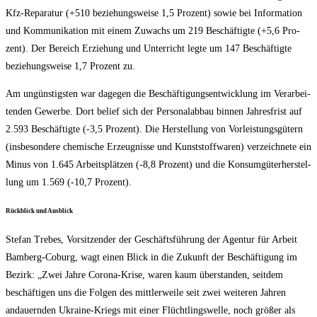
Kfz-Repa­ra­tur (+510 bezie­hungs­wei­se 1,5 Pro­zent) sowie bei Infor­ma­ti­on
und Kom­mu­ni­ka­ti­on mit einem Zuwachs um 219 Beschäf­tig­te (+5,6 Pro­
zent). Der Bereich Erzie­hung und Unter­richt leg­te um 147 Beschäf­tig­te
bezie­hungs­wei­se 1,7 Pro­zent zu.
Am ungüns­tigs­ten war dage­gen die Beschäf­ti­gungs­ent­wick­lung im Ver­ar­bei­
ten­den Gewer­be. Dort belief sich der Per­so­nal­ab­bau bin­nen Jah­res­frist auf
2.593 Beschäf­tig­te (-3,5 Pro­zent). Die Her­stel­lung von Vor­leis­tungs­gü­tern
(ins­be­son­de­re che­mi­sche Erzeug­nis­se und Kunst­stoff­wa­ren) ver­zeich­ne­te ein
Minus von 1.645 Arbeits­plät­zen (-8,8 Pro­zent) und die Kon­sum­gü­ter­her­stel­
lung um 1.569 (-10,7 Prozent).
Rück­blick und Ausblick
Ste­fan Tre­bes, Vor­sit­zen­der der Geschäfts­füh­rung der Agen­tur für Arbeit
Bam­berg-Coburg, wagt einen Blick in die Zukunft der Beschäf­ti­gung im
Bezirk: „Zwei Jah­re Coro­na-Kri­se, waren kaum über­stan­den, seit­dem
beschäf­ti­gen uns die Fol­gen des mitt­ler­wei­le seit zwei wei­te­ren Jah­ren
andau­ern­den Ukrai­ne-Kriegs mit einer Flücht­lings­wel­le, noch grö­ßer als