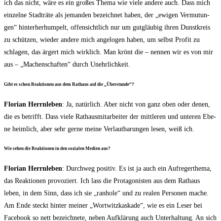
ich das nicht, wäre es ein gro­ßes The­ma wie vie­le ande­re auch. Dass mich
ein­zel­ne Stadt­rä­te als jeman­den bezeich­net haben, der „ewi­gen Ver­mu­tun­
gen“ hin­ter­her­hum­pelt, offen­sicht­lich nur um gut­gläu­big ihren Dunst­kreis
zu schüt­zen, wie­der ande­re mich ange­lo­gen haben, um selbst Pro­fit zu
schla­gen, das ärgert mich wirk­lich. Man krönt die – nen­nen wir es von mir
aus – „Machen­schaf­ten“ durch Unehrlichkeit.
Gibt es schon Reak­tio­nen aus dem Rat­haus auf die „Über­stun­de“?
Flo­ri­an Herrn­le­ben
: Ja, natür­lich. Aber nicht von ganz oben oder denen,
die es betrifft. Dass vie­le Rat­haus­mit­ar­bei­ter der mitt­le­ren und unte­ren Ebe­
ne heim­lich, aber sehr ger­ne mei­ne Ver­laut­ba­run­gen lesen, weiß ich.
Wie sehen die Reak­tio­nen in den sozia­len Medi­en aus?
Flo­ri­an Herrn­le­ben
: Durch­weg posi­tiv. Es ist ja auch ein Auf­re­ger­the­ma,
das Reak­tio­nen pro­vo­ziert. Ich lass die Prot­ago­nis­ten aus dem Rat­haus
leben, in dem Sinn, dass ich sie „ran­ho­le“ und zu rea­len Per­so­nen mache.
Am Ende steckt hin­ter mei­ner „Wort­witz­kas­ka­de“, wie es ein Leser bei
Face­book so nett bezeich­ne­te, neben Auf­klä­rung auch Unter­hal­tung. An sich