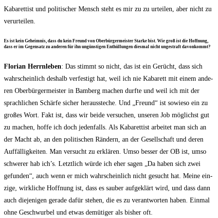
Kaba­ret­tist und poli­ti­scher Mensch steht es mir zu zu urtei­len, aber nicht zu
verurteilen.
Es ist kein Geheim­nis, dass du kein Freund von Ober­bür­ger­meis­ter Star­ke bist. Wie groß ist die Hoff­nung,
dass er im Gegen­satz zu ande­ren für ihn ungüns­ti­gen Ent­hül­lun­gen dies­mal nicht unge­straft davonkommt?
Flo­ri­an Herrn­le­ben
: Das stimmt so nicht, das ist ein Gerücht, dass sich
wahr­schein­lich des­halb ver­fes­tigt hat, weil ich nie Kaba­rett mit einem ande­
ren Ober­bür­ger­meis­ter in Bam­berg machen durf­te und weil ich mit der
sprach­li­chen Schär­fe sicher her­aus­ste­che. Und „Freund“ ist sowie­so ein zu
gro­ßes Wort. Fakt ist, dass wir bei­de ver­su­chen, unse­ren Job mög­lichst gut
zu machen, hof­fe ich doch jeden­falls. Als Kaba­ret­tist arbei­tet man sich an
der Macht ab, an den poli­ti­schen Rän­dern, an der Gesell­schaft und deren
Auf­fäl­lig­kei­ten. Man ver­sucht zu erklä­ren. Umso bes­ser der OB ist, umso
schwe­rer hab ich’s. Letzt­lich wür­de ich eher sagen „Da haben sich zwei
gefun­den“, auch wenn er mich wahr­schein­lich nicht gesucht hat. Mei­ne ein­
zi­ge, wirk­li­che Hoff­nung ist, dass es sau­ber auf­ge­klärt wird, und dass dann
auch die­je­ni­gen gera­de dafür ste­hen, die es zu ver­ant­wor­ten haben. Ein­mal
ohne Geschwur­bel und etwas demü­ti­ger als bis­her oft.