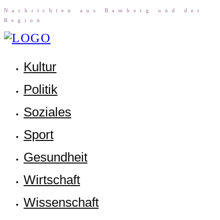
Nach­rich­ten aus Bam­berg und der
Region
Kul­tur
Poli­tik
Sozia­les
Sport
Gesund­heit
Wirt­schaft
Wis­sen­schaft