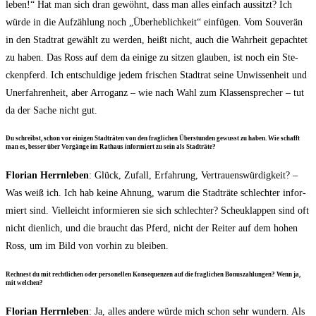
le­ben!“ Hat man sich dran gewöhnt, dass man alles ein­fach aus­sitzt? Ich
wür­de in die Auf­zäh­lung noch „Über­heb­lich­keit“ ein­fü­gen. Vom Sou­ve­rän
in den Stadt­rat gewählt zu wer­den, heißt nicht, auch die Wahr­heit gepach­tet
zu haben. Das Ross auf dem da eini­ge zu sit­zen glau­ben, ist noch ein Ste­
cken­pferd. Ich ent­schul­di­ge jedem fri­schen Stadt­rat sei­ne Unwis­sen­heit und
Uner­fah­ren­heit, aber Arro­ganz – wie nach Wahl zum Klas­sen­spre­cher – tut
da der Sache nicht gut.
Du schreibst, schon vor eini­gen Stadt­rä­ten von den frag­li­chen Über­stun­den gewusst zu haben. Wie schafft
man es, bes­ser über Vor­gän­ge im Rat­haus infor­miert zu sein als Stadträte?
Flo­ri­an Herrn­le­ben
: Glück, Zufall, Erfah­rung, Ver­trau­ens­wür­dig­keit? –
Was weiß ich. Ich hab kei­ne Ahnung, war­um die Stadt­rä­te schlech­ter infor­
miert sind. Viel­leicht infor­mie­ren sie sich schlech­ter? Scheu­klap­pen sind oft
nicht dien­lich, und die braucht das Pferd, nicht der Rei­ter auf dem hohen
Ross, um im Bild von vor­hin zu bleiben.
Rech­nest du mit recht­li­chen oder per­so­nel­len Kon­se­quen­zen auf die frag­li­chen Bonus­zah­lun­gen? Wenn ja,
mit welchen?
Flo­ri­an Herrn­le­ben
: Ja, alles ande­re wür­de mich schon sehr wun­dern. Als