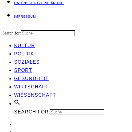
DATEN­SCHUTZ­ER­KLÄ­RUNG
IMPRES­SUM
Search for:
KUL­TUR
POLI­TIK
SOZIA­LES
SPORT
GESUND­HEIT
WIRT­SCHAFT
WIS­SEN­SCHAFT
SEARCH FOR: