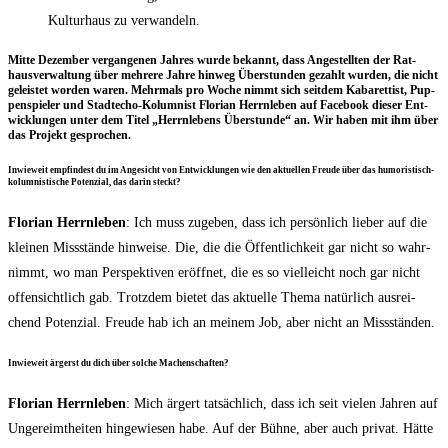
Kulturhaus zu verwandeln.
Mit­te Dezem­ber ver­gan­ge­nen Jah­res wur­de bekannt, dass Ange­stell­ten der Rat­
haus­ver­wal­tung über meh­re­re Jah­re hin­weg Über­stun­den gezahlt wur­den, die nicht
geleis­tet wor­den waren. Mehr­mals pro Woche nimmt sich seit­dem Kaba­ret­tist, Pup­
pen­spie­ler und Stadt­echo-Kolum­nist Flo­ri­an Herrn­le­ben auf Face­book die­ser Ent­
wick­lun­gen unter dem Titel „Herrn­le­bens Über­stun­de“ an. Wir haben mit ihm über
das Pro­jekt gesprochen.
Inwie­weit emp­fin­dest du im Ange­sicht von Ent­wick­lun­gen wie den aktu­el­len Freu­de über das humo­ris­tisch-
kolum­nis­ti­sche Poten­zi­al, das dar­in steckt?
Flo­ri­an Herrn­le­ben
: Ich muss zuge­ben, dass ich per­sön­lich lie­ber auf die
klei­nen Miss­stän­de hin­wei­se. Die, die die Öffent­lich­keit gar nicht so wahr­
nimmt, wo man Per­spek­ti­ven eröff­net, die es so viel­leicht noch gar nicht
offen­sicht­lich gab. Trotz­dem bie­tet das aktu­el­le The­ma natür­lich aus­rei­
chend Poten­zi­al. Freu­de hab ich an mei­nem Job, aber nicht an Missständen.
Inwie­weit ärgerst du dich über sol­che Machenschaften?
Flo­ri­an Herrn­le­ben
: Mich ärgert tat­säch­lich, dass ich seit vie­len Jah­ren auf
Unge­reimt­hei­ten hin­ge­wie­sen habe. Auf der Büh­ne, aber auch pri­vat. Hät­te