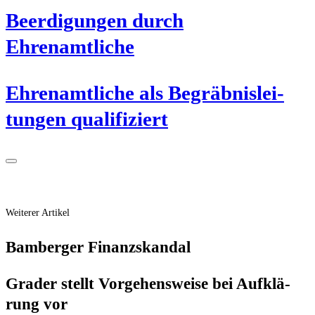
Beer­di­gun­gen durch
Ehrenamtliche
Ehren­amt­li­che als Begräb­nis­lei­
tun­gen qualifiziert
Weiterer Artikel
Bam­ber­ger Finanzskandal
Gra­der stellt Vor­ge­hens­wei­se bei Auf­klä­
rung vor