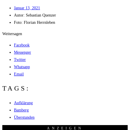
Janu­ar 13, 2021
Autor:
Sebas­ti­an Quenzer
Foto: Flo­ri­an Herrnleben
Weitersagen
Facebook
Messenger
Twitter
Whatsapp
Email
TAGS:
Aufklärung
Bamberg
Überstunden
ANZEI­GEN