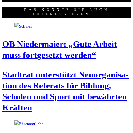
DAS KÖNNTE SIE AUCH
INTERESSIEREN...
OB Nie­der­mai­er: „Gute Arbeit
muss fort­ge­setzt werden“
Stadt­rat unter­stützt Neu­or­ga­ni­sa­
ti­on des Refe­rats für Bil­dung,
Schu­len und Sport mit bewähr­ten
Kräften