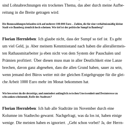
sind Lohn­ab­rech­nun­gen ein tro­cke­nes The­ma, das aber durch mei­ne Auf­be­
rei­tung in die Brei­te getra­gen wird.
Die Bonus­zah­lun­gen belau­fen sich auf meh­re­re 100.000 Euro – Zah­len, die für eine ver­hält­nis­mä­ßig klei­ne
Stadt wie Bam­berg ziem­lich hoch schei­nen. Wie tief ist der poli­ti­sche Sumpf in Bamberg?
Flo­ri­an Herrn­le­ben
: Ich glau­be nicht, dass der Sumpf so tief ist. Es geht
um viel Geld, ja. Aber mei­nem Kennt­nis­stand nach haben die aller­al­ler­meis­
ten Rat­haus­mit­ar­bei­ter ja eben nicht von dem Sys­tem der Pau­scha­len und
Prä­mi­en pro­fi­tiert. Über die­sen muss man in aller Deut­lich­keit eine Lan­ze
bre­chen, davon ganz abge­se­hen, dass die allen Grund haben, sau­er zu sein,
wenn jemand drei Büros wei­ter mit der glei­chen Ent­gelt­grup­pe für die glei­
che Arbeit 1000 Euro mehr im Monat bekom­men hat.
Wie bewer­test du die der­zei­ti­ge, und zumin­dest anfäng­lich zwi­schen Unwis­sen­heit und Des­in­ter­es­se zu
schwan­ken schei­nen­de, Rol­le des Stadtrats?
Flo­ri­an Herrn­le­ben
: Ich hab alle Stadt­rä­te im Novem­ber durch eine
Kolum­ne im Stadt­echo gewarnt. Nach­ge­fragt, was da los ist, haben eini­ge
weni­ge. Die meis­ten haben es igno­riert. „Geht schon vor­bei! Ja, der Herrn­