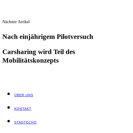
Nächster Artikel
Nach ein­jäh­ri­gem Pilotversuch
Car­sha­ring wird Teil des
Mobilitätskonzepts
ÜBER UNS
KON­TAKT
STADT­ECHO