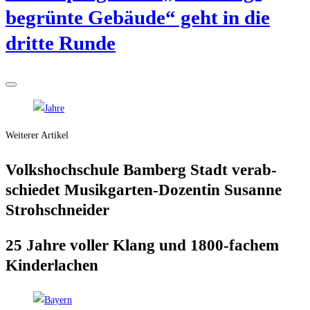
begrün­te Gebäu­de“ geht in die
drit­te Runde
Weiterer Artikel
Volks­hoch­schu­le Bam­berg Stadt ver­ab­
schie­det Musik­gar­ten-Dozen­tin Susan­ne
Strohschneider
25 Jah­re vol­ler Klang und 1800-fachem
Kinderlachen