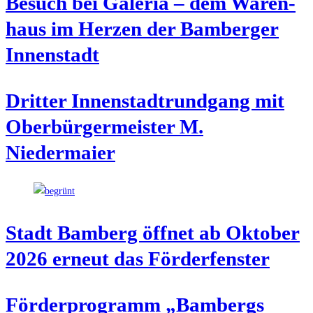
Besuch bei Gale­ria – dem Waren­
haus im Her­zen der Bam­ber­ger
Innenstadt
Drit­ter Innen­stadt­rund­gang mit
Ober­bür­ger­meis­ter M.
Niedermaier
Stadt Bam­berg öff­net ab Okto­ber
2026 erneut das Förderfenster
För­der­pro­gramm „Bam­bergs