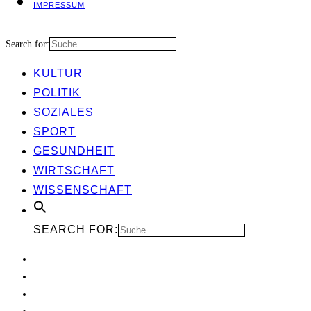
IMPRES­SUM
Search for:
KUL­TUR
POLI­TIK
SOZIA­LES
SPORT
GESUND­HEIT
WIRT­SCHAFT
WIS­SEN­SCHAFT
SEARCH FOR: