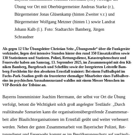
Übung vor Ort mit Oberbürgermeister Andreas Starke (r.),
Bürgermeister Jonas Glüsenkamp (hinten Zweiter v.r.) und
Bürgermeister Wolfgang Metzner (hinten l.) sowie Landrat
Johann Kalb (l.). Foto: Stadtarchiv Bamberg, Jürgen
Schraudner
Als gegen 12 Uhr Übungs­lei­ter Chris­ti­an Seitz „Übungs­en­de“ über die Funk­ge­rä­te
ver­kün­det, lie­gen drei inten­si­ve Stun­den hin­ter den rund 350 Ein­satz­kräf­ten sowie
130 Sta­tis­tin­nen und Sta­tis­ten. Poli­zei, Ret­tungs­dienst, Kata­stro­phen­schutz und
Feu­er­wehr haben am Sams­tag, 13. Sep­tem­ber 2025, im Zusam­men­spiel mit den Kli­
ni­ken Bam­berg, Bur­ge­brach und Scheß­litz sowie der Inte­grier­ten Leit­stel­le Bam­
berg-Forch­heim für den abso­lu­ten Ernst­fall trai­niert: Bei einem Fuß­ball­spiel im
Fuchs-Park-Sta­di­on greift ein frus­trier­ter ehe­ma­li­ger Mit­ar­bei­ter eines Fuß­ball­ver­
eins im psy­chi­schen Aus­nah­me­zu­stand wahl­los mit einem Mes­ser Men­schen im
VIP-Bereich der Tri­bü­ne an.
Bay­erns Innen­mi­nis­ter Joa­chim Herr­mann, der selbst vor Ort die Übung
ver­folgt, betont die Wich­tig­keit solch groß ange­leg­ter Test­läu­fe: „Durch
rea­li­täts­na­he Sze­na­ri­en kann die orga­ni­sa­ti­ons­über­grei­fen­de Zusam­men­ar­
beit aller Blau­licht­or­ga­ni­sa­tio­nen im Ernst­fall geübt und wei­ter ver­bes­sert
wer­den. Neben der guten Zusam­men­ar­beit von Baye­ri­scher Poli­zei, Ret­
tungs­dienst und Feu­er­wehr kommt es im Bevöl­ke­rungs­schutz auf ver­läss­li­