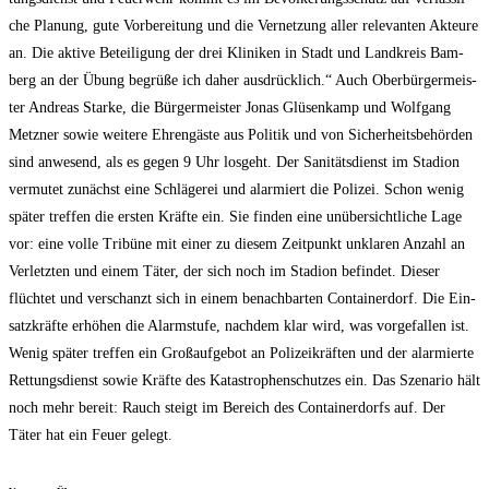
che Pla­nung, gute Vor­be­rei­tung und die Ver­net­zung aller rele­van­ten Akteu­re
an. Die akti­ve Betei­li­gung der drei Kli­ni­ken in Stadt und Land­kreis Bam­
berg an der Übung begrü­ße ich daher aus­drück­lich.“ Auch Ober­bür­ger­meis­
ter Andre­as Star­ke, die Bür­ger­meis­ter Jonas Glüsen­kamp und Wolf­gang
Metz­ner sowie wei­te­re Ehren­gäs­te aus Poli­tik und von Sicher­heits­be­hör­den
sind anwe­send, als es gegen 9 Uhr los­geht. Der Sani­täts­dienst im Sta­di­on
ver­mu­tet zunächst eine Schlä­ge­rei und alar­miert die Poli­zei. Schon wenig
spä­ter tref­fen die ers­ten Kräf­te ein. Sie fin­den eine unüber­sicht­li­che Lage
vor: eine vol­le Tri­bü­ne mit einer zu die­sem Zeit­punkt unkla­ren Anzahl an
Ver­letz­ten und einem Täter, der sich noch im Sta­di­on befin­det. Die­ser
flüch­tet und ver­schanzt sich in einem benach­bar­ten Con­tai­ner­dorf. Die Ein­
satz­kräf­te erhö­hen die Alarm­stu­fe, nach­dem klar wird, was vor­ge­fal­len ist.
Wenig spä­ter tref­fen ein Groß­auf­ge­bot an Poli­zei­kräf­ten und der alar­mier­te
Ret­tungs­dienst sowie Kräf­te des Kata­stro­phen­schut­zes ein. Das Sze­na­rio hält
noch mehr bereit: Rauch steigt im Bereich des Con­tai­ner­dorfs auf. Der
Täter hat ein Feu­er gelegt.