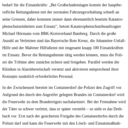
be­darf für die Ein­satz­kräf­te: „Bei Groß­scha­dens­la­gen kommt der haupt­be­
ruf­li­che Ret­tungs­dienst mit der nor­ma­len Fahr­zeug­vor­hal­tung schnell an
sei­ne Gren­zen, daher kom­men immer dann ehren­amt­lich besetz­te Kata­stro­
phen­schutz­ein­hei­ten zum Ein­satz“, betont Kata­stro­phen­schutz­be­auf­trag­ter
Micha­el Hör­mann vom BRK-Kreis­ver­band Bam­berg. Durch die gro­ße
Anzahl an Ver­letz­ten sind das Baye­ri­sche Rote Kreuz, die Johan­ni­ter-Unfall-
Hil­fe und der Mal­te­ser Hilfs­dienst mit ins­ge­samt knapp 100 Ein­satz­kräf­ten
im Ein­satz. Bevor die Ret­tungs­diens­te tätig wer­den kön­nen, muss die Poli­
zei die Tri­bü­ne aber zunächst sichern und frei­ge­ben. Par­al­lel wer­den die
Kli­ni­ken in Alarm­be­reit­schaft ver­setzt und akti­vie­ren ent­spre­chend ihrer
Kon­zep­te zusätz­lich erfor­der­li­ches Personal.
In der Zwi­schen­zeit berei­tet im Con­tai­ner­dorf die Poli­zei den Zugriff vor.
Auf­grund des durch den Angrei­fer geleg­ten Bran­des im Con­tai­ner­dorf wird
die Feu­er­wehr zu dem Brand­er­eig­nis nach­alar­miert. Bei der Fest­nah­me wird
der Täter so schwer ver­letzt, dass er spä­ter ver­stirbt – so sieht es das Dreh­
buch vor. Erst nach der gesi­cher­ten Frei­ga­be des Con­tai­ner­dor­fes durch die
Poli­zei darf und kann die Feu­er­wehr mit den Lösch- und Ein­satz­maß­nah­