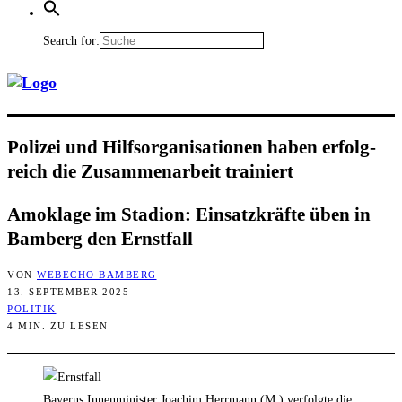
Search for:
Poli­zei und Hilfs­or­ga­ni­sa­tio­nen haben erfolg­
reich die Zusam­men­ar­beit trainiert
Amok­la­ge im Sta­di­on: Ein­satz­kräf­te üben in
Bam­berg den Ernstfall
VON
WEBECHO BAMBERG
13. SEPTEMBER 2025
POLITIK
4 MIN. ZU LESEN
Bayerns Innenminister Joachim Herrmann (M.) verfolgte die