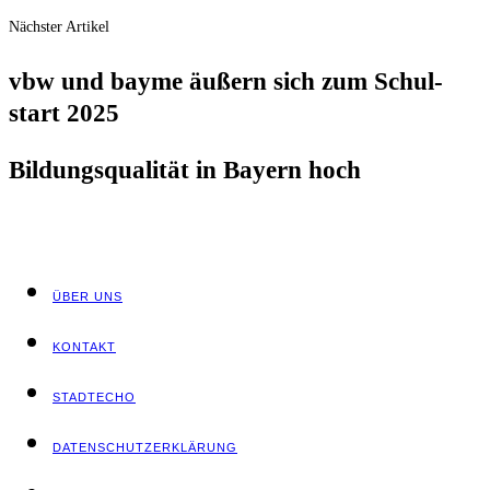
Nächster Artikel
vbw und bay­me äußern sich zum Schul­
start 2025
Bil­dungs­qua­li­tät in Bay­ern hoch
ÜBER UNS
KON­TAKT
STADT­ECHO
DATEN­SCHUTZ­ER­KLÄ­RUNG