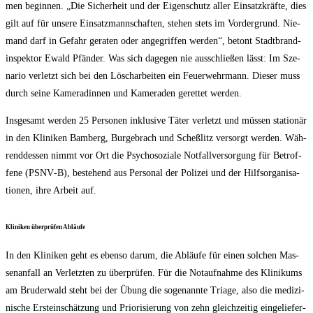
men begin­nen. „Die Sicher­heit und der Eigen­schutz aller Ein­satz­kräf­te, dies
gilt auf für unse­re Ein­satz­mann­schaf­ten, ste­hen stets im Vor­der­grund. Nie­
mand darf in Gefahr gera­ten oder ange­grif­fen wer­den“, betont Stadt­brand­
in­spek­tor Ewald Pfän­der. Was sich dage­gen nie aus­schlie­ßen lässt: Im Sze­
na­rio ver­letzt sich bei den Lösch­ar­bei­ten ein Feu­er­wehr­mann. Die­ser muss
durch sei­ne Kame­ra­din­nen und Kame­ra­den geret­tet werden.
Ins­ge­samt wer­den 25 Per­so­nen inklu­si­ve Täter ver­letzt und müs­sen sta­tio­när
in den Kli­ni­ken Bam­berg, Bur­ge­brach und Scheß­litz ver­sorgt wer­den. Wäh­
rend­des­sen nimmt vor Ort die Psy­cho­so­zia­le Not­fall­ver­sor­gung für Betrof­
fe­ne (PSNV‑B), bestehend aus Per­so­nal der Poli­zei und der Hilfs­or­ga­ni­sa­
tio­nen, ihre Arbeit auf.
Kli­ni­ken über­prü­fen Abläufe
In den Kli­ni­ken geht es eben­so dar­um, die Abläu­fe für einen sol­chen Mas­
sen­an­fall an Ver­letz­ten zu über­prü­fen. Für die Not­auf­nah­me des Kli­ni­kums
am Bru­der­wald steht bei der Übung die soge­nann­te Tria­ge, also die medi­zi­
ni­sche Erst­ein­schät­zung und Prio­ri­sie­rung von zehn gleich­zei­tig ein­ge­lie­fer­