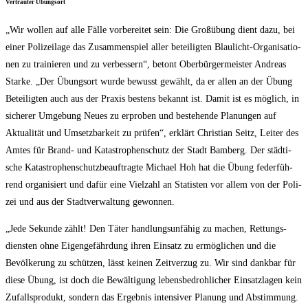
Ver­trau­ter Übungsort
„Wir wol­len auf alle Fäl­le vor­be­rei­tet sein: Die Groß­übung dient dazu, bei
einer Poli­zei­la­ge das Zusam­men­spiel aller betei­lig­ten Blau­licht-Orga­ni­sa­tio­
nen zu trai­nie­ren und zu ver­bes­sern“, betont Ober­bür­ger­meis­ter Andre­as
Star­ke. „Der Übungs­ort wur­de bewusst gewählt, da er allen an der Übung
Betei­lig­ten auch aus der Pra­xis bes­tens bekannt ist. Damit ist es mög­lich, in
siche­rer Umge­bung Neu­es zu erpro­ben und bestehen­de Pla­nun­gen auf
Aktua­li­tät und Umsetz­bar­keit zu prü­fen“, erklärt Chris­ti­an Seitz, Lei­ter des
Amtes für Brand- und Kata­stro­phen­schutz der Stadt Bam­berg. Der städ­ti­
sche Kata­stro­phen­schutz­be­auf­trag­te Micha­el Hoh hat die Übung feder­füh­
rend orga­ni­siert und dafür eine Viel­zahl an Sta­tis­ten vor allem von der Poli­
zei und aus der Stadt­ver­wal­tung gewonnen.
„Jede Sekun­de zählt! Den Täter hand­lungs­un­fä­hig zu machen, Ret­tungs­
diens­ten ohne Eigen­ge­fähr­dung ihren Ein­satz zu ermög­li­chen und die
Bevöl­ke­rung zu schüt­zen, lässt kei­nen Zeit­ver­zug zu. Wir sind dank­bar für
die­se Übung, ist doch die Bewäl­ti­gung lebens­be­droh­li­cher Ein­satz­la­gen kein
Zufalls­pro­dukt, son­dern das Ergeb­nis inten­si­ver Pla­nung und Abstim­mung.