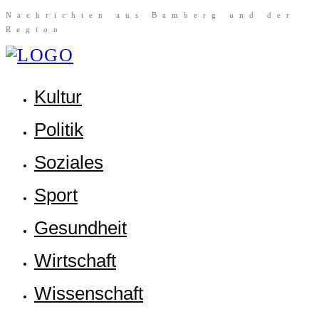
Nach­rich­ten aus Bam­berg und der
Region
Kul­tur
Poli­tik
Sozia­les
Sport
Gesund­heit
Wirt­schaft
Wis­sen­schaft