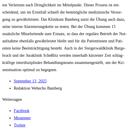
ten Ver­letz­ten nach Dring­lich­keit im Mit­tel­punkt. Die­ser Pro­zess ist ent­
schei­dend, um im Ernst­fall schnell die best­mög­li­che medi­zi­ni­sche Ver­sor­
gung zu gewähr­leis­ten. Das Kli­ni­kum Bam­berg nutzt die Übung auch dazu,
sei­ne inter­ne Alar­mie­rungs­ket­te zu tes­ten. Bei der Übung kom­men 15
zusätz­li­che Mit­ar­bei­ten­de zum Ein­satz, so dass der regu­lä­re Betrieb der Not­
auf­nah­me eben­falls gewähr­leis­tet bleibt und für die Pati­en­tin­nen und Pati­
en­ten kei­ne Beein­träch­ti­gung besteht. Auch in der Stei­ger­wald­kli­nik Bur­ge­
brach und der Jura­kli­nik Scheß­litz wer­den inner­halb kür­zes­ter Zeit schlag­
kräf­ti­ge inter­dis­zi­pli­nä­re Behand­lungs­teams zusam­men­ge­stellt, um der Kri­
sen­si­tua­ti­on opti­mal zu begegnen.
Sep­tem­ber 13, 2025
Redak­ti­on
Web­echo Bamberg
Weitersagen
Facebook
Messenger
Twitter