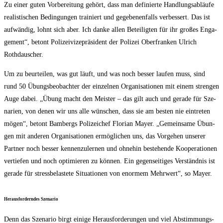
Zu einer guten Vor­be­rei­tung gehört, dass man defi­nier­te Hand­lungs­ab­läu­fe
rea­lis­ti­schen Bedin­gun­gen trai­niert und gege­be­nen­falls ver­bes­sert. Das ist
auf­wän­dig, lohnt sich aber. Ich dan­ke allen Betei­lig­ten für ihr gro­ßes Enga­
ge­ment“, betont Poli­zei­vi­ze­prä­si­dent der Poli­zei Ober­fran­ken Ulrich
Rothdauscher.
Um zu beur­tei­len, was gut läuft, und was noch bes­ser lau­fen muss, sind
rund 50 Übungs­be­ob­ach­ter der ein­zel­nen Orga­ni­sa­tio­nen mit einem stren­gen
Auge dabei. „Übung macht den Meis­ter – das gilt auch und gera­de für Sze­
na­ri­en, von denen wir uns alle wün­schen, dass sie am bes­ten nie ein­tre­ten
mögen“, betont Bam­bergs Poli­zei­chef Flo­ri­an May­er. „Gemein­sa­me Übun­
gen mit ande­ren Orga­ni­sa­tio­nen ermög­li­chen uns, das Vor­ge­hen unse­rer
Part­ner noch bes­ser ken­nen­zu­ler­nen und ohne­hin bestehen­de Koope­ra­tio­nen
ver­tie­fen und noch opti­mie­ren zu kön­nen. Ein gegen­sei­ti­ges Ver­ständ­nis ist
gera­de für stress­be­las­te­te Situa­tio­nen von enor­mem Mehr­wert“, so Mayer.
Her­aus­for­dern­des Szenario
Denn das Sze­na­rio birgt eini­ge Her­aus­for­de­run­gen und viel Abstim­mungs­