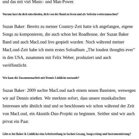
und das mit viel Music- und Man-Power.
War­um hast du dich ent­schie­den, dich von der Band zu lösen und als Solis­tin weiterzumachen?
Suzan Bak­er: Bereits zu mei­ner Coun­try-Zeit hat­te ich ange­fan­gen, eige­ne
Songs zu kom­po­nie­ren, die auch schon bei Road­house, der Suzan Bak­er
Band und auch MacLoud live gespielt wur­den. Noch wäh­rend mei­ner
MacLoud-Zeit habe ich mein ers­tes Solo­al­bum „The lou­dest thoughts ever“
in den USA, zusam­men mit Felix Weber, pro­du­ziert und auch
veröffentlicht.
Wie kam die Zusam­men­ar­beit mit Den­nis Lüd­di­cke zustande?
Suzan Bak­er: 2009 such­te MacLoud nach einem neu­en Bas­sis­ten, wes­we­gen
wir auf Den­nis stie­ßen. Wir merk­ten sofort, dass unse­re musi­ka­li­schen
Inter­es­sen sehr ähn­lich sind und so beschlos­sen wir schon wäh­rend der Zeit
von MacLoud, ein Akus­tik-Duo-Pro­jekt zu begin­nen. Seit­her sind wir auch
pri­vat ein Paar.
Gibt es bei Bak­er & Lüd­di­cke eine Arbeits­tei­lung in Sachen Gesang, Song­wri­ting und Instrumentierung?