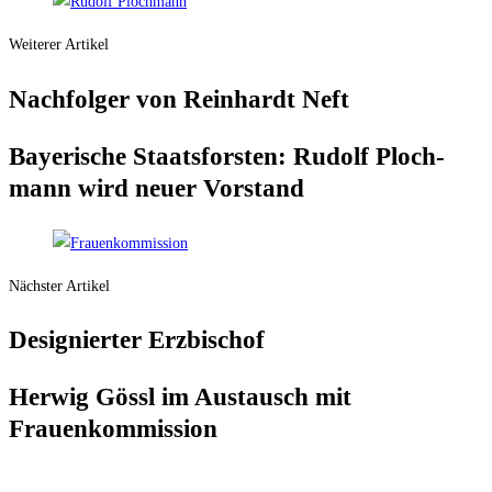
Weiterer Artikel
Nach­fol­ger von Rein­hardt Neft
Baye­ri­sche Staats­fors­ten: Rudolf Ploch­
mann wird neu­er Vorstand
Nächster Artikel
Desi­gnier­ter Erzbischof
Her­wig Gössl im Aus­tausch mit
Frauenkommission