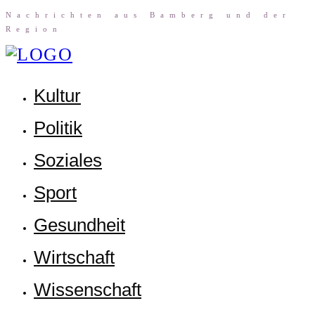
Nach­rich­ten aus Bam­berg und der
Region
Kul­tur
Poli­tik
Sozia­les
Sport
Gesund­heit
Wirt­schaft
Wis­sen­schaft