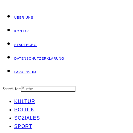
ÜBER UNS
KON­TAKT
STADT­ECHO
DATEN­SCHUTZ­ER­KLÄ­RUNG
IMPRES­SUM
Search for:
KUL­TUR
POLI­TIK
SOZIA­LES
SPORT