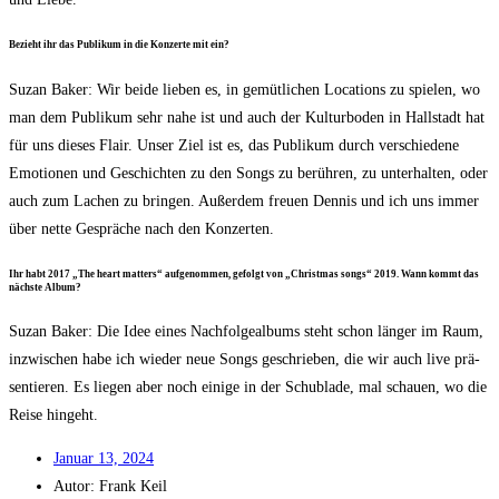
Bezieht ihr das Publi­kum in die Kon­zer­te mit ein?
Suzan Bak­er: Wir bei­de lie­ben es, in gemüt­li­chen Loca­ti­ons zu spie­len, wo
man dem Publi­kum sehr nahe ist und auch der Kul­tur­bo­den in Hall­stadt hat
für uns die­ses Flair. Unser Ziel ist es, das Publi­kum durch ver­schie­de­ne
Emo­tio­nen und Geschich­ten zu den Songs zu berüh­ren, zu unter­hal­ten, oder
auch zum Lachen zu brin­gen. Außer­dem freu­en Den­nis und ich uns immer
über net­te Gesprä­che nach den Konzerten.
Ihr habt 2017 „The heart mat­ters“ auf­ge­nom­men, gefolgt von „Christ­mas songs“ 2019. Wann kommt das
nächs­te Album?
Suzan Bak­er: Die Idee eines Nach­fol­ge­al­bums steht schon län­ger im Raum,
inzwi­schen habe ich wie­der neue Songs geschrie­ben, die wir auch live prä­
sen­tie­ren. Es lie­gen aber noch eini­ge in der Schub­la­de, mal schau­en, wo die
Rei­se hingeht.
Janu­ar 13, 2024
Autor:
Frank Keil