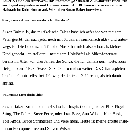
Bak­er & Lüd­di­cke unter­wegs. Ihr Pro­gramm „2 Stim­men & 2 Gitar­ren“ ist ein Mix
aus Eigen­kom­po­si­tio­nen und Cover­ver­sio­nen. Am 19. Janu­ar tre­ten sie damit in
Hall­stadt im Kul­tur­bo­den auf. Wir haben Suzan Bak­er interviewt.
Suzan, stammst du aus einem musi­ka­li­schen Elternhaus?
Suzan Bak­er: Ja, das musi­ka­li­sche Talent habe ich offen­bar von mei­nem
Vater geerbt, der auch jetzt noch mit 81 Jah­ren musi­ka­lisch aktiv und unter­
wegs ist. Die Lei­den­schaft für die Musik hat mich also schon als klei­nes
Kind gepackt, ich träl­ler­te – mit einem Holz­löf­fel als Mikro­fo­n­er­satz –
bereits im Alter von drei Jah­ren die Songs, die ich damals gern hör­te. Zum
Bei­spiel von T‑Rex, Sweet, Suzi Qua­t­ro und so wei­ter. Das Gitar­re­spie­len
brach­te ich mir selbst bei. Ich war, den­ke ich, 12 Jah­re alt, als ich damit
anfing.
Wel­che Bands haben dich inspiriert?
Suzan Bak­er: Zu mei­nen musi­ka­li­schen Inspi­ra­tio­nen gehö­ren Pink Floyd,
Sting, The Poli­ce, Ste­ve Per­ry, oder Joan Baez, Ann Wil­son, Kate Bush,
Tori Amos, Bruce Springsteen und vie­le mehr. Heu­te ist mei­ne größ­te Inspi­
ra­ti­on Por­cu­pi­ne Tree und Ste­ven Wilson.