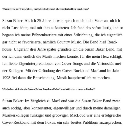
Wann reif­te der Ent­schluss, mit Musik dei­nen Lebens­un­ter­halt zu verdienen?
Suzan Bak­er: Als ich 25 Jah­re alt war, sprach mich mein Vater an, ob ich
nicht Lust hät­te, mal mit ihm auf­zu­tre­ten. Ich fand das sofort lus­tig und so
begann ich mei­ne Büh­nen­kar­rie­re mit einer Stil­rich­tung, die ich eigent­lich
gar nicht so favo­ri­sier­te, näm­lich Coun­try Music. Die Band hieß Road­
house. Unge­fähr drei Jah­re spä­ter grün­de­te ich die Suzan Bak­er Band, mit
der ich dann end­lich die Musik machen konn­te, für die mein Herz schlägt.
Ich lieb­te Eigen­in­ter­pre­ta­tio­nen von Cover-Songs und die Vir­tuo­si­tät mei­
ner Kol­le­gen. Mit der Grün­dung der Cover-Rock­band MacLoud im Jahr
1998 fiel dann die Ent­schei­dung, Musik haupt­be­ruf­lich zu machen.
Wie haben sich die die Suzan Bak­er Band und MacLoud sti­lis­tisch unterschieden?
Suzan Bak­er: Im Ver­gleich zu MacLoud war die Suzan Bak­er Band zwar
auch rockig, aber kon­zer­tan­ter, eigen­wil­li­ger und durch mei­ne dama­li­gen
Musi­ker­kol­le­gen fun­ki­ger und groo­vi­ger. MacLoud war eine erfolg­rei­che
Cover-Rock­band mit dem Fokus, ein sehr brei­tes Publi­kum anzu­spre­chen,