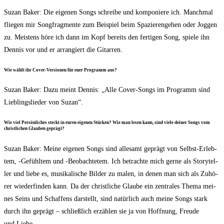
Suzan Bak­er: Die eige­nen Songs schrei­be und kom­po­nie­re ich. Manch­mal
flie­gen mir Songfrag­men­te zum Bei­spiel beim Spa­zie­ren­ge­hen oder Jog­gen
zu. Meis­tens höre ich dann im Kopf bereits den fer­ti­gen Song, spie­le ihn
Den­nis vor und er arran­giert die Gitarren.
Wie wählt ihr Cover-Ver­sio­nen für euer Pro­gramm aus?
Suzan Bak­er: Dazu meint Den­nis: „Alle Cover-Songs im Pro­gramm sind
Lieb­lings­lie­der von Suzan“.
Wie viel Per­sön­li­ches steckt in euren eige­nen Stü­cken? Wie man lesen kann, sind vie­le dei­ner Songs vom
christ­li­chen Glau­ben geprägt?
Suzan Bak­er: Mei­ne eige­nen Songs sind alle­samt geprägt von Selbst-Erleb­
tem, ‑Gefühl­tem und ‑Beob­ach­te­tem. Ich betrach­te mich ger­ne als Sto­rytel­
ler und lie­be es, musi­ka­li­sche Bil­der zu malen, in denen man sich als Zuhö­
rer wie­der­fin­den kann. Da der christ­li­che Glau­be ein zen­tra­les The­ma mei­
nes Seins und Schaf­fens dar­stellt, sind natür­lich auch mei­ne Songs stark
durch ihn geprägt – schließ­lich erzäh­len sie ja von Hoff­nung, Freu­de
und Liebe.