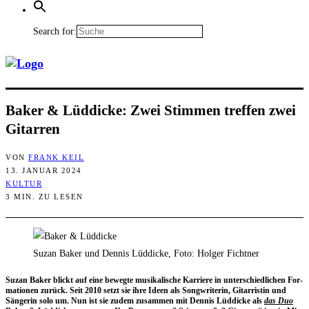
Search for:
Bak­er & Lüd­di­cke: Zwei Stim­men tref­fen zwei
Gitarren
VON
FRANK KEIL
13. JANUAR 2024
KULTUR
3 MIN. ZU LESEN
Suzan Baker und Dennis Lüddicke, Foto: Holger Fichtner
Suzan Bak­er blickt auf eine beweg­te musi­ka­li­sche Kar­rie­re in unter­schied­li­chen For­
ma­tio­nen zurück. Seit 2010 setzt sie ihre Ideen als Song­wri­te­rin, Gitar­ris­tin und
Sän­ge­rin solo um. Nun ist sie zudem zusam­men mit Den­nis Lüd­di­cke als
das Duo