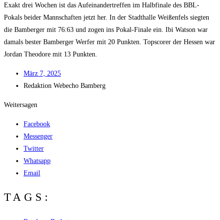
Exakt drei Wochen ist das Auf­ein­an­der­tref­fen im Halb­fi­na­le des BBL-
Pokals bei­der Mann­schaf­ten jetzt her. In der Stadt­hal­le Wei­ßen­fels sieg­ten
die Bam­ber­ger mit 76:63 und zogen ins Pokal-Fina­le ein. Ibi Wat­son war
damals bes­ter Bam­ber­ger Wer­fer mit 20 Punk­ten. Tops­corer der Hes­sen war
Jor­dan Theo­do­re mit 13 Punkten.
März 7, 2025
Redak­ti­on
Web­echo Bamberg
Weitersagen
Facebook
Messenger
Twitter
Whatsapp
Email
TAGS: