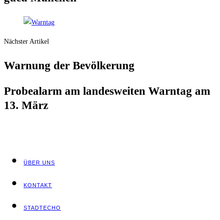
Nächster Artikel
War­nung der Bevölkerung
Pro­be­alarm am lan­des­wei­ten Warn­tag am
13. März
ÜBER UNS
KON­TAKT
STADT­ECHO