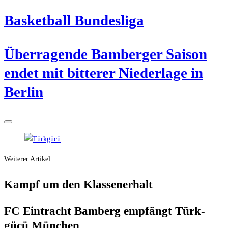
Bas­ket­ball Bundesliga
Über­ra­gen­de Bam­ber­ger Sai­son
endet mit bit­te­rer Nie­der­la­ge in
Berlin
Weiterer Artikel
Kampf um den Klassenerhalt
FC Ein­tracht Bam­berg emp­fängt Türk­
gücü München