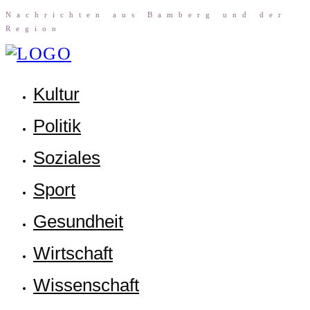
Nach­rich­ten aus Bam­berg und der
Region
Kul­tur
Poli­tik
Sozia­les
Sport
Gesund­heit
Wirt­schaft
Wis­sen­schaft