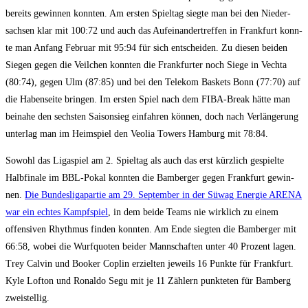
bereits gewin­nen konn­ten. Am ers­ten Spiel­tag sieg­te man bei den Nie­der­
sach­sen klar mit 100:72 und auch das Auf­ein­an­der­tref­fen in Frank­furt konn­
te man Anfang Febru­ar mit 95:94 für sich ent­schei­den. Zu die­sen bei­den
Sie­gen gegen die Veil­chen konn­ten die Frank­fur­ter noch Sie­ge in Vech­ta
(80:74), gegen Ulm (87:85) und bei den Tele­kom Bas­kets Bonn (77:70) auf
die Haben­sei­te brin­gen. Im ers­ten Spiel nach dem FIBA-Break hät­te man
bei­na­he den sechs­ten Sai­son­sieg ein­fah­ren kön­nen, doch nach Ver­län­ge­rung
unter­lag man im Heim­spiel den Veo­lia Towers Ham­burg mit 78:84.
Sowohl das Liga­spiel am 2. Spiel­tag als auch das erst kürz­lich gespiel­te
Halb­fi­na­le im BBL-Pokal konn­ten die Bam­ber­ger gegen Frank­furt gewin­
nen.
Die Bun­des­li­ga­par­tie am 29. Sep­tem­ber in der Süwag Ener­gie ARENA
war ein ech­tes Kampf­spiel
, in dem bei­de Teams nie wirk­lich zu einem
offen­si­ven Rhyth­mus fin­den konn­ten. Am Ende sieg­ten die Bam­ber­ger mit
66:58, wobei die Wurf­quo­ten bei­der Mann­schaf­ten unter 40 Pro­zent lagen.
Trey Cal­vin und Boo­ker Coplin erziel­ten jeweils 16 Punk­te für Frank­furt.
Kyle Lof­ton und Ronal­do Segu mit je 11 Zäh­lern punk­te­ten für Bam­berg
zwei­stel­lig.