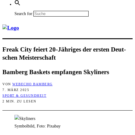
Search for:
Freak City fei­ert 20-Jäh­ri­ges der ers­ten Deut­
schen Meisterschaft
Bam­berg Bas­kets emp­fan­gen Skyliners
VON
WEBECHO BAMBERG
7. MÄRZ 2025
SPORT & GESUNDHEIT
2 MIN. ZU LESEN
Symbolbild, Foto: Pixabay