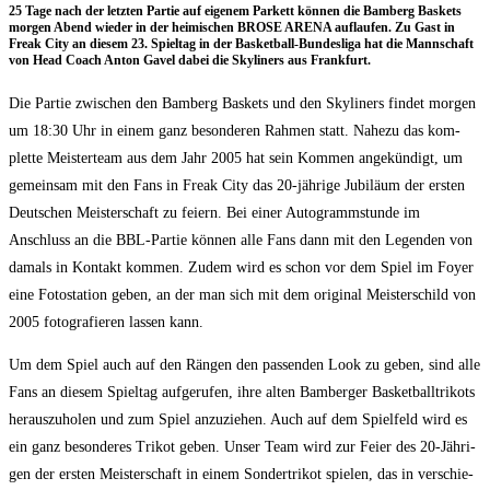
25 Tage nach der letz­ten Par­tie auf eige­nem Par­kett kön­nen die Bam­berg Bas­kets
mor­gen Abend wie­der in der hei­mi­schen BROSE ARENA auf­lau­fen. Zu Gast in
Freak City an die­sem 23. Spiel­tag in der Bas­ket­ball-Bun­des­li­ga hat die Mann­schaft
von Head Coach Anton Gavel dabei die Sky­li­ners aus Frankfurt.
Die Par­tie zwi­schen den Bam­berg Bas­kets und den Sky­li­ners fin­det mor­gen
um 18:30 Uhr in einem ganz beson­de­ren Rah­men statt. Nahe­zu das kom­
plet­te Meis­ter­team aus dem Jahr 2005 hat sein Kom­men ange­kün­digt, um
gemein­sam mit den Fans in Freak City das 20-jäh­ri­ge Jubi­lä­um der ers­ten
Deut­schen Meis­ter­schaft zu fei­ern. Bei einer Auto­gramm­stun­de im
Anschluss an die BBL-Par­tie kön­nen alle Fans dann mit den Legen­den von
damals in Kon­takt kom­men. Zudem wird es schon vor dem Spiel im Foy­er
eine Foto­sta­ti­on geben, an der man sich mit dem ori­gi­nal Meis­ter­schild von
2005 foto­gra­fie­ren las­sen kann.
Um dem Spiel auch auf den Rän­gen den pas­sen­den Look zu geben, sind alle
Fans an die­sem Spiel­tag auf­ge­ru­fen, ihre alten Bam­ber­ger Bas­ket­ball­tri­kots
her­aus­zu­ho­len und zum Spiel anzu­zie­hen. Auch auf dem Spiel­feld wird es
ein ganz beson­de­res Tri­kot geben. Unser Team wird zur Fei­er des 20-Jäh­ri­
gen der ers­ten Meis­ter­schaft in einem Son­der­tri­kot spie­len, das in ver­schie­