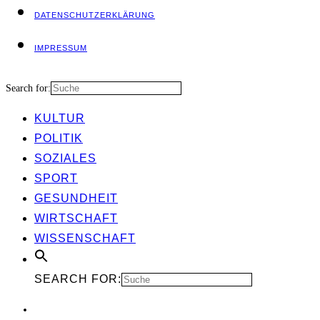
DATEN­SCHUTZ­ER­KLÄ­RUNG
IMPRES­SUM
Search for:
KUL­TUR
POLI­TIK
SOZIA­LES
SPORT
GESUND­HEIT
WIRT­SCHAFT
WIS­SEN­SCHAFT
SEARCH FOR: