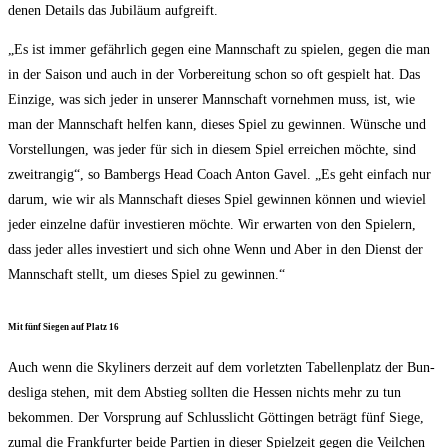
de­nen Details das Jubi­lä­um aufgreift.
„Es ist immer gefähr­lich gegen eine Mann­schaft zu spie­len, gegen die man
in der Sai­son und auch in der Vor­be­rei­tung schon so oft gespielt hat. Das
Ein­zi­ge, was sich jeder in unse­rer Mann­schaft vor­neh­men muss, ist, wie
man der Mann­schaft hel­fen kann, die­ses Spiel zu gewin­nen. Wün­sche und
Vor­stel­lun­gen, was jeder für sich in die­sem Spiel errei­chen möch­te, sind
zweit­ran­gig“, so Bam­bergs Head Coach Anton Gavel. „Es geht ein­fach nur
dar­um, wie wir als Mann­schaft die­ses Spiel gewin­nen kön­nen und wie­viel
jeder ein­zel­ne dafür inves­tie­ren möch­te. Wir erwar­ten von den Spie­lern,
dass jeder alles inves­tiert und sich ohne Wenn und Aber in den Dienst der
Mann­schaft stellt, um die­ses Spiel zu gewinnen.“
Mit fünf Sie­gen auf Platz 16
Auch wenn die Sky­li­ners der­zeit auf dem vor­letz­ten Tabel­len­platz der Bun­
des­li­ga ste­hen, mit dem Abstieg soll­ten die Hes­sen nichts mehr zu tun
bekom­men. Der Vor­sprung auf Schluss­licht Göt­tin­gen beträgt fünf Sie­ge,
zumal die Frank­fur­ter bei­de Par­tien in die­ser Spiel­zeit gegen die Veil­chen