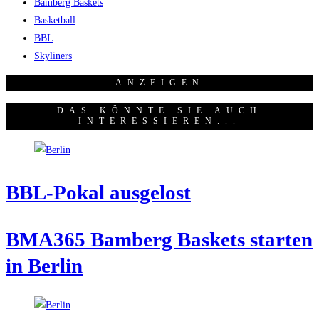
Bamberg Baskets
Basketball
BBL
Skyliners
ANZEI­GEN
DAS KÖNNTE SIE AUCH
INTERESSIEREN...
BBL-Pokal aus­ge­lost
BMA365 Bam­berg Bas­kets star­ten
in Berlin