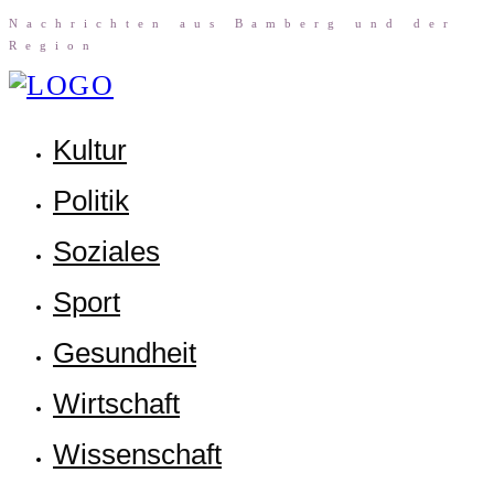
Nach­rich­ten aus Bam­berg und der
Region
Kul­tur
Poli­tik
Sozia­les
Sport
Gesund­heit
Wirt­schaft
Wis­sen­schaft