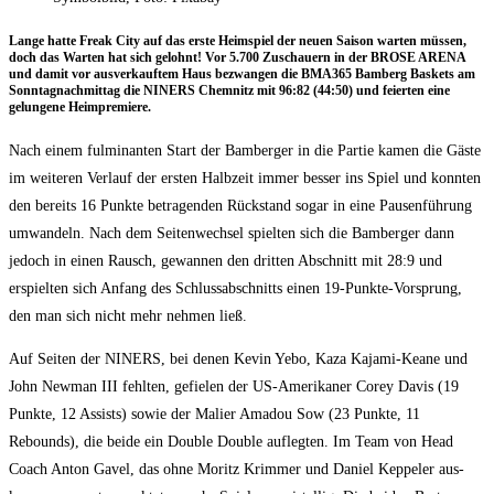
Lan­ge hat­te Freak City auf das ers­te Heim­spiel der neu­en Sai­son war­ten müs­sen,
doch das War­ten hat sich gelohnt! Vor 5.700 Zuschau­ern in der BROSE ARENA
und damit vor aus­ver­kauf­tem Haus bezwan­gen die BMA365 Bam­berg Bas­kets am
Sonn­tag­nach­mit­tag die NINERS Chem­nitz mit 96:82 (44:50) und fei­er­ten eine
gelun­ge­ne Heimpremiere.
Nach einem ful­mi­nan­ten Start der Bam­ber­ger in die Par­tie kamen die Gäs­te
im wei­te­ren Ver­lauf der ers­ten Halb­zeit immer bes­ser ins Spiel und konn­ten
den bereits 16 Punk­te betra­gen­den Rück­stand sogar in eine Pau­sen­füh­rung
umwan­deln. Nach dem Sei­ten­wech­sel spiel­ten sich die Bam­ber­ger dann
jedoch in einen Rausch, gewan­nen den drit­ten Abschnitt mit 28:9 und
erspiel­ten sich Anfang des Schluss­ab­schnitts einen 19-Punk­te-Vor­sprung,
den man sich nicht mehr neh­men ließ.
Auf Sei­ten der NINERS, bei denen Kevin Yebo, Kaza Kaja­mi-Kea­ne und
John New­man III fehl­ten, gefie­len der US-Ame­ri­ka­ner Corey Davis (19
Punk­te, 12 Assists) sowie der Mali­er Ama­dou Sow (23 Punk­te, 11
Rebounds), die bei­de ein Dou­ble Dou­ble auf­leg­ten. Im Team von Head
Coach Anton Gavel, das ohne Moritz Krim­mer und Dani­el Kep­pe­l­er aus­