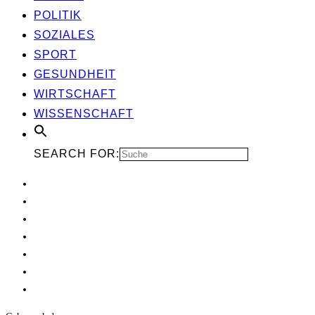
POLI­TIK
SOZIA­LES
SPORT
GESUND­HEIT
WIRT­SCHAFT
WIS­SEN­SCHAFT
SEARCH FOR: