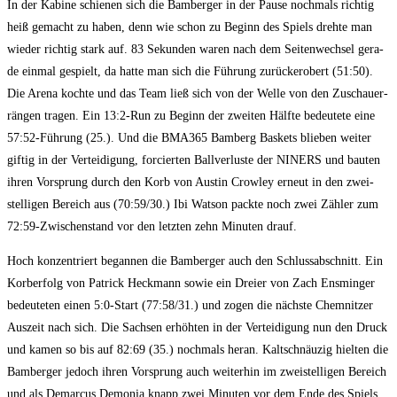
In der Kabi­ne schie­nen sich die Bam­ber­ger in der Pau­se noch­mals rich­tig
heiß gemacht zu haben, denn wie schon zu Beginn des Spiels dreh­te man
wie­der rich­tig stark auf. 83 Sekun­den waren nach dem Sei­ten­wech­sel gera­
de ein­mal gespielt, da hat­te man sich die Füh­rung zurück­er­obert (51:50).
Die Are­na koch­te und das Team ließ sich von der Wel­le von den Zuschau­er­
rän­gen tra­gen. Ein 13:2‑Run zu Beginn der zwei­ten Hälf­te bedeu­te­te eine
57:52-Führung (25.). Und die BMA365 Bam­berg Bas­kets blie­ben wei­ter
gif­tig in der Ver­tei­di­gung, for­cier­ten Ball­ver­lus­te der NINERS und bau­ten
ihren Vor­sprung durch den Korb von Aus­tin Crow­ley erneut in den zwei­
stel­li­gen Bereich aus (70:59/30.) Ibi Wat­son pack­te noch zwei Zäh­ler zum
72:59-Zwischenstand vor den letz­ten zehn Minu­ten drauf.
Hoch kon­zen­triert began­nen die Bam­ber­ger auch den Schluss­ab­schnitt. Ein
Korb­er­folg von Patrick Heck­mann sowie ein Drei­er von Zach Ens­min­ger
bedeu­te­ten einen 5:0‑Start (77:58/31.) und zogen die nächs­te Chem­nit­zer
Aus­zeit nach sich. Die Sach­sen erhöh­ten in der Ver­tei­di­gung nun den Druck
und kamen so bis auf 82:69 (35.) noch­mals her­an. Kalt­schnäu­zig hiel­ten die
Bam­ber­ger jedoch ihren Vor­sprung auch wei­ter­hin im zwei­stel­li­gen Bereich
und als Demar­cus Demo­nia knapp zwei Minu­ten vor dem Ende des Spiels