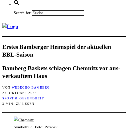
Search for:
Ers­tes Bam­ber­ger Heim­spiel der aktu­el­len
BBL-Saison
Bam­berg Bas­kets schla­gen Chem­nitz vor aus­
ver­kauf­tem Haus
VON
WEBECHO BAMBERG
27. OKTOBER 2025
SPORT & GESUNDHEIT
3 MIN. ZU LESEN
Symbolbild, Foto: Pixabay