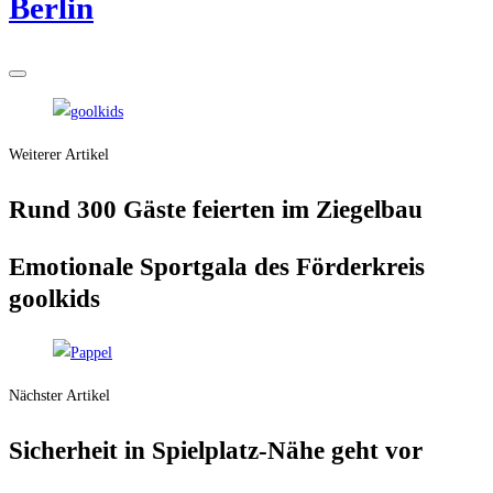
Berlin
Weiterer Artikel
Rund 300 Gäs­te fei­er­ten im Ziegelbau
Emo­tio­na­le Sport­ga­la des För­der­kreis
goolkids
Nächster Artikel
Sicher­heit in Spiel­platz-Nähe geht vor