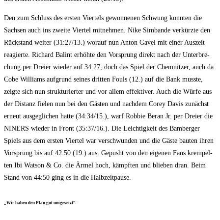
Den zum Schluss des ers­ten Vier­tels gewon­ne­nen Schwung konn­ten die
Sach­sen auch ins zwei­te Vier­tel mit­neh­men. Nike Sim­ban­de ver­kürz­te den
Rück­stand wei­ter (31:27/13.) wor­auf nun Anton Gavel mit einer Aus­zeit
reagier­te. Richard Bal­int erhöh­te den Vor­sprung direkt nach der Unter­bre­
chung per Drei­er wie­der auf 34:27, doch das Spiel der Chem­nit­zer, auch da
Cobe Wil­liams auf­grund sei­nes drit­ten Fouls (12.) auf die Bank muss­te,
zeig­te sich nun struk­tu­rier­ter und vor allem effek­ti­ver. Auch die Wür­fe aus
der Distanz fie­len nun bei den Gäs­ten und nach­dem Corey Davis zunächst
erneut aus­ge­gli­chen hat­te (34:34/15.), warf Rob­bie Beran Jr. per Drei­er die
NINERS wie­der in Front (35:37/16.). Die Leich­tig­keit des Bam­ber­ger
Spiels aus dem ers­ten Vier­tel war ver­schwun­den und die Gäs­te bau­ten ihren
Vor­sprung bis auf 42:50 (19.) aus. Gepusht von den eige­nen Fans krem­pel­
ten Ibi Wat­son & Co. die Ärmel hoch, kämpf­ten und blie­ben dran. Beim
Stand von 44:50 ging es in die Halbzeitpause.
„Wir haben den Plan gut umgesetzt“