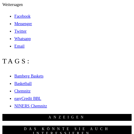
Weitersagen
Facebook
Messenger
Twitter
Whatsapp
Email
TAGS:
Bamberg Baskets
Basketball
Chemnitz
easyCredit BBL
NINERS Chemnitz
ANZEI­GEN
DAS KÖNNTE SIE AUCH
INTERESSIEREN...