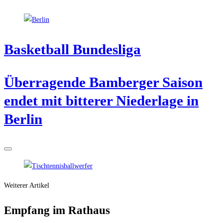
Bas­ket­ball Bundesliga
Über­ra­gen­de Bam­ber­ger Sai­son
endet mit bit­te­rer Nie­der­la­ge in
Berlin
Weiterer Artikel
Emp­fang im Rathaus