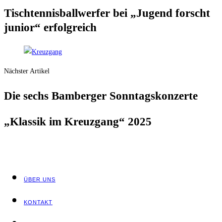
Tisch­ten­nis­ball­wer­fer bei „Jugend forscht
juni­or“ erfolgreich
Nächster Artikel
Die sechs Bam­ber­ger Sonntagskonzerte
„Klas­sik im Kreuz­gang“ 2025
ÜBER UNS
KON­TAKT