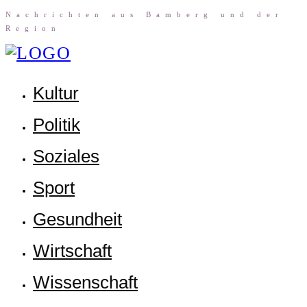
Nach­rich­ten aus Bam­berg und der
Region
Kul­tur
Poli­tik
Sozia­les
Sport
Gesund­heit
Wirt­schaft
Wis­sen­schaft