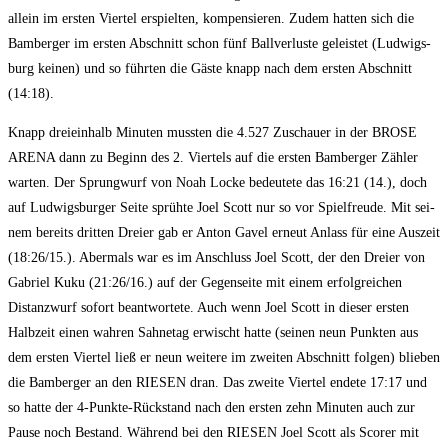
allein im ers­ten Vier­tel erspiel­ten, kom­pen­sie­ren. Zudem hat­ten sich die
Bam­ber­ger im ers­ten Abschnitt schon fünf Ball­ver­lus­te geleis­tet (Lud­wigs­
burg kei­nen) und so führ­ten die Gäs­te knapp nach dem ers­ten Abschnitt
(14:18).
Knapp drei­ein­halb Minu­ten muss­ten die 4.527 Zuschau­er in der BROSE
ARENA dann zu Beginn des 2. Vier­tels auf die ers­ten Bam­ber­ger Zäh­ler
war­ten. Der Sprung­wurf von Noah Locke bedeu­te­te das 16:21 (14.), doch
auf Lud­wigs­bur­ger Sei­te sprüh­te Joel Scott nur so vor Spiel­freu­de. Mit sei­
nem bereits drit­ten Drei­er gab er Anton Gavel erneut Anlass für eine Aus­zeit
(18:26/15.). Aber­mals war es im Anschluss Joel Scott, der den Drei­er von
Gabri­el Kuku (21:26/16.) auf der Gegen­sei­te mit einem erfolg­rei­chen
Distanz­wurf sofort beant­wor­te­te. Auch wenn Joel Scott in die­ser ers­ten
Halb­zeit einen wah­ren Sah­n­etag erwischt hat­te (sei­nen neun Punk­ten aus
dem ers­ten Vier­tel ließ er neun wei­te­re im zwei­ten Abschnitt fol­gen) blie­ben
die Bam­ber­ger an den RIESEN dran. Das zwei­te Vier­tel ende­te 17:17 und
so hat­te der 4‑Punk­te-Rück­stand nach den ers­ten zehn Minu­ten auch zur
Pau­se noch Bestand. Wäh­rend bei den RIESEN Joel Scott als Scorer mit