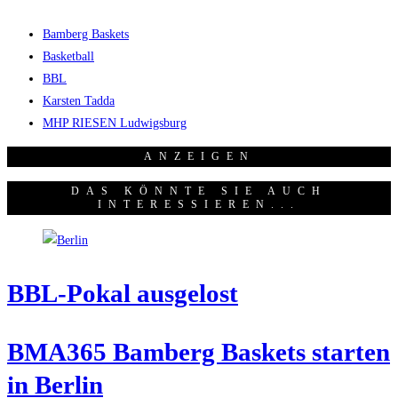
Bamberg Baskets
Basketball
BBL
Karsten Tadda
MHP RIESEN Ludwigsburg
ANZEI­GEN
DAS KÖNNTE SIE AUCH
INTERESSIEREN...
BBL-Pokal aus­ge­lost
BMA365 Bam­berg Bas­kets star­ten
in Berlin