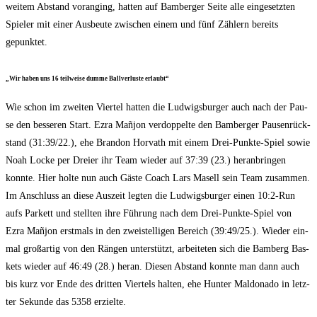
wei­tem Abstand vor­an­ging, hat­ten auf Bam­ber­ger Sei­te alle ein­ge­setz­ten
Spie­ler mit einer Aus­beu­te zwi­schen einem und fünf Zäh­lern bereits
gepunktet.
„Wir haben uns 16 teil­wei­se dum­me Ball­ver­lus­te erlaubt“
Wie schon im zwei­ten Vier­tel hat­ten die Lud­wigs­bur­ger auch nach der Pau­
se den bes­se­ren Start. Ezra Mañ­jon ver­dop­pel­te den Bam­ber­ger Pau­sen­rück­
stand (31:39/22.), ehe Bran­don Hor­vath mit einem Drei-Punk­te-Spiel sowie
Noah Locke per Drei­er ihr Team wie­der auf 37:39 (23.) her­an­brin­gen
konn­te. Hier hol­te nun auch Gäs­te Coach Lars Masell sein Team zusam­men.
Im Anschluss an die­se Aus­zeit leg­ten die Lud­wigs­bur­ger einen 10:2‑Run
aufs Par­kett und stell­ten ihre Füh­rung nach dem Drei-Punk­te-Spiel von
Ezra Mañ­jon erst­mals in den zwei­stel­li­gen Bereich (39:49/25.). Wie­der ein­
mal groß­ar­tig von den Rän­gen unter­stützt, arbei­te­ten sich die Bam­berg Bas­
kets wie­der auf 46:49 (28.) her­an. Die­sen Abstand konn­te man dann auch
bis kurz vor Ende des drit­ten Vier­tels hal­ten, ehe Hun­ter Mal­do­na­do in letz­
ter Sekun­de das 5358 erzielte.