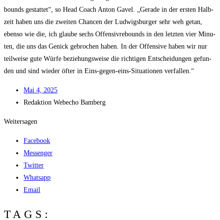
bounds gestat­tet“, so Head Coach Anton Gavel. „Gera­de in der ers­ten Halb­
zeit haben uns die zwei­ten Chan­cen der Lud­wigs­bur­ger sehr weh getan,
eben­so wie die, ich glau­be sechs Offen­siv­re­bounds in den letz­ten vier Minu­
ten, die uns das Genick gebro­chen haben. In der Offen­si­ve haben wir nur
teil­wei­se gute Wür­fe bezie­hungs­wei­se die rich­ti­gen Ent­schei­dun­gen gefun­
den und sind wie­der öfter in Eins-gegen-eins-Situa­tio­nen verfallen.“
Mai 4, 2025
Redak­ti­on
Web­echo Bamberg
Weitersagen
Facebook
Messenger
Twitter
Whatsapp
Email
TAGS: