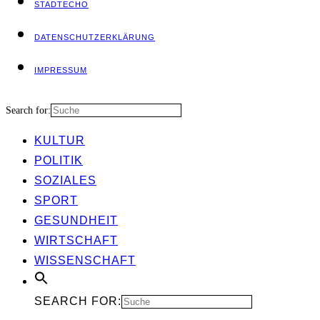
STADT­ECHO
DATEN­SCHUTZ­ER­KLÄ­RUNG
IMPRES­SUM
Search for:
KUL­TUR
POLI­TIK
SOZIA­LES
SPORT
GESUND­HEIT
WIRT­SCHAFT
WIS­SEN­SCHAFT
SEARCH FOR: