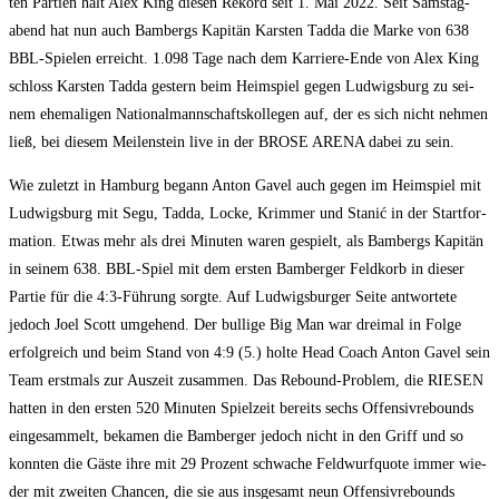
ten Par­tien hält Alex King die­sen Rekord seit 1. Mai 2022. Seit Sams­tag­
abend hat nun auch Bam­bergs Kapi­tän Kars­ten Tad­da die Mar­ke von 638
BBL-Spie­len erreicht. 1.098 Tage nach dem Kar­rie­re-Ende von Alex King
schloss Kars­ten Tad­da ges­tern beim Heim­spiel gegen Lud­wigs­burg zu sei­
nem ehe­ma­li­gen Natio­nal­mann­schafts­kol­le­gen auf, der es sich nicht neh­men
ließ, bei die­sem Mei­len­stein live in der BROSE ARENA dabei zu sein.
Wie zuletzt in Ham­burg begann Anton Gavel auch gegen im Heim­spiel mit
Lud­wigs­burg mit Segu, Tad­da, Locke, Krim­mer und Sta­nić in der Start­for­
ma­ti­on. Etwas mehr als drei Minu­ten waren gespielt, als Bam­bergs Kapi­tän
in sei­nem 638. BBL-Spiel mit dem ers­ten Bam­ber­ger Feld­korb in die­ser
Par­tie für die 4:3‑Führung sorg­te. Auf Lud­wigs­bur­ger Sei­te ant­wor­te­te
jedoch Joel Scott umge­hend. Der bul­li­ge Big Man war drei­mal in Fol­ge
erfolg­reich und beim Stand von 4:9 (5.) hol­te Head Coach Anton Gavel sein
Team erst­mals zur Aus­zeit zusam­men. Das Rebound-Pro­blem, die RIESEN
hat­ten in den ers­ten 520 Minu­ten Spiel­zeit bereits sechs Offen­siv­re­bounds
ein­ge­sam­melt, beka­men die Bam­ber­ger jedoch nicht in den Griff und so
konn­ten die Gäs­te ihre mit 29 Pro­zent schwa­che Feld­wurf­quo­te immer wie­
der mit zwei­ten Chan­cen, die sie aus ins­ge­samt neun Offen­siv­re­bounds