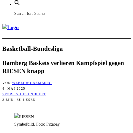
Search for:
Bas­ket­ball-Bun­des­li­ga
Bam­berg Bas­kets ver­lie­ren Kampf­spiel gegen
RIESEN knapp
VON
WEBECHO BAMBERG
4. MAI 2025
SPORT & GESUNDHEIT
3 MIN. ZU LESEN
Symbolbild, Foto: Pixabay