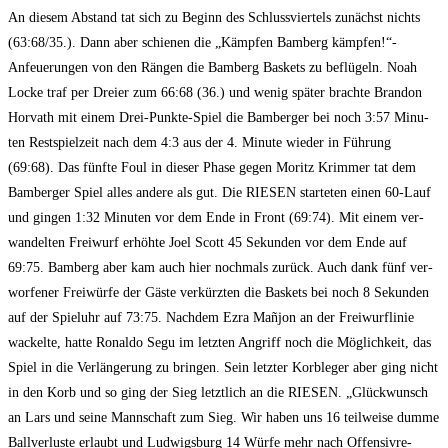
An die­sem Abstand tat sich zu Beginn des Schluss­vier­tels zunächst nichts
(63:68/35.). Dann aber schie­nen die „Kämp­fen Bam­berg kämp­fen!“-
Anfeue­run­gen von den Rän­gen die Bam­berg Bas­kets zu beflü­geln. Noah
Locke traf per Drei­er zum 66:68 (36.) und wenig spä­ter brach­te Bran­don
Hor­vath mit einem Drei-Punk­te-Spiel die Bam­ber­ger bei noch 3:57 Minu­
ten Rest­spiel­zeit nach dem 4:3 aus der 4. Minu­te wie­der in Füh­rung
(69:68). Das fünf­te Foul in die­ser Pha­se gegen Moritz Krim­mer tat dem
Bam­ber­ger Spiel alles ande­re als gut. Die RIESEN star­te­ten einen 60-Lauf
und gin­gen 1:32 Minu­ten vor dem Ende in Front (69:74). Mit einem ver­
wan­del­ten Frei­wurf erhöh­te Joel Scott 45 Sekun­den vor dem Ende auf
69:75. Bam­berg aber kam auch hier noch­mals zurück. Auch dank fünf ver­
wor­fe­ner Frei­wür­fe der Gäs­te ver­kürz­ten die Bas­kets bei noch 8 Sekun­den
auf der Spiel­uhr auf 73:75. Nach­dem Ezra Mañ­jon an der Frei­wurf­li­nie
wackel­te, hat­te Ronal­do Segu im letz­ten Angriff noch die Mög­lich­keit, das
Spiel in die Ver­län­ge­rung zu brin­gen. Sein letz­ter Korb­le­ger aber ging nicht
in den Korb und so ging der Sieg letzt­lich an die RIESEN. „Glück­wunsch
an Lars und sei­ne Mann­schaft zum Sieg. Wir haben uns 16 teil­wei­se dum­me
Ball­ver­lus­te erlaubt und Lud­wigs­burg 14 Wür­fe mehr nach Offen­siv­re­