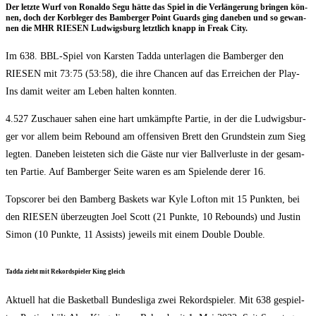
Der letz­te Wurf von Ronal­do Segu hät­te das Spiel in die Ver­län­ge­rung brin­gen kön­
nen, doch der Korb­le­ger des Bam­ber­ger Point Guards ging dane­ben und so gewan­
nen die MHR RIESEN Lud­wigs­burg letzt­lich knapp in Freak City.
Im 638. BBL-Spiel von Kars­ten Tad­da unter­la­gen die Bam­ber­ger den
RIESEN mit 73:75 (53:58), die ihre Chan­cen auf das Errei­chen der Play-
Ins damit wei­ter am Leben hal­ten konnten.
4.527 Zuschau­er sahen eine hart umkämpf­te Par­tie, in der die Lud­wigs­bur­
ger vor allem beim Rebound am offen­si­ven Brett den Grund­stein zum Sieg
leg­ten. Dane­ben leis­te­ten sich die Gäs­te nur vier Ball­ver­lus­te in der gesam­
ten Par­tie. Auf Bam­ber­ger Sei­te waren es am Spie­len­de derer 16.
Tops­corer bei den Bam­berg Bas­kets war Kyle Lof­ton mit 15 Punk­ten, bei
den RIESEN über­zeug­ten Joel Scott (21 Punk­te, 10 Rebounds) und Jus­tin
Simon (10 Punk­te, 11 Assists) jeweils mit einem Dou­ble Double.
Tad­da zieht mit Rekord­spie­ler King gleich
Aktu­ell hat die Bas­ket­ball Bun­des­li­ga zwei Rekord­spie­ler. Mit 638 gespiel­