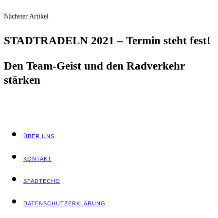
Nächster Artikel
STADTRADELN 2021 – Ter­min steht fest!
Den Team-Geist und den Rad­ver­kehr
stärken
ÜBER UNS
KON­TAKT
STADT­ECHO
DATEN­SCHUTZ­ER­KLÄ­RUNG