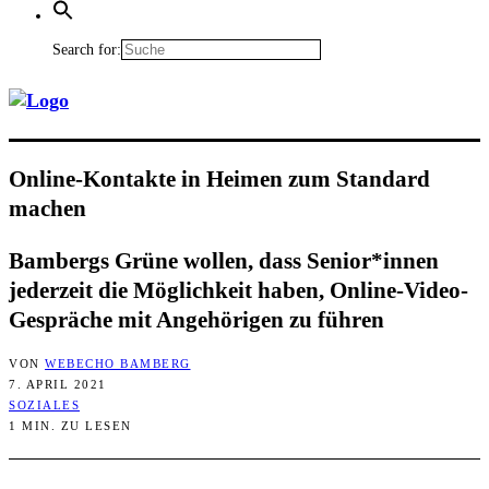
Search for:
Online-Kon­tak­te in Hei­men zum Stan­dard
machen
Bam­bergs Grü­ne wol­len, dass Senior*innen
jeder­zeit die Mög­lich­keit haben, Online-Video-
Gesprä­che mit Ange­hö­ri­gen zu führen
VON
WEBECHO BAMBERG
7. APRIL 2021
SOZIALES
1 MIN. ZU LESEN