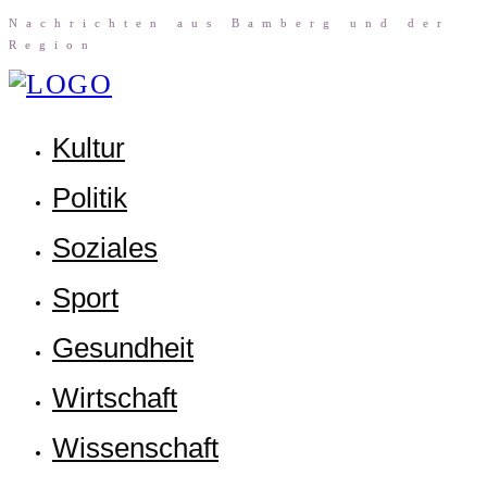
Nach­rich­ten aus Bam­berg und der
Region
Kul­tur
Poli­tik
Sozia­les
Sport
Gesund­heit
Wirt­schaft
Wis­sen­schaft