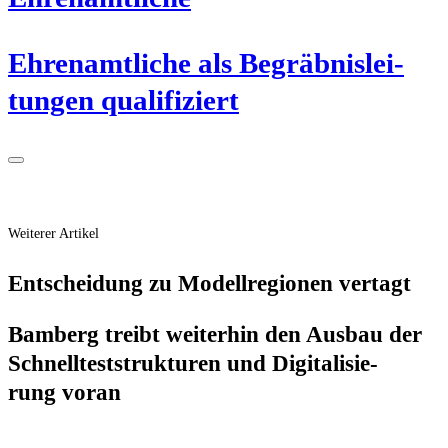
Ehren­amt­li­che als Begräb­nis­lei­
tun­gen qualifiziert
Weiterer Artikel
Ent­schei­dung zu Modell­re­gio­nen vertagt
Bam­berg treibt wei­ter­hin den Aus­bau der
Schnell­test­struk­tu­ren und Digi­ta­li­sie­
rung voran