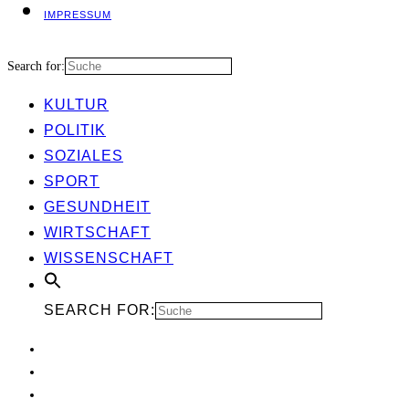
IMPRES­SUM
Search for:
KUL­TUR
POLI­TIK
SOZIA­LES
SPORT
GESUND­HEIT
WIRT­SCHAFT
WIS­SEN­SCHAFT
SEARCH FOR: