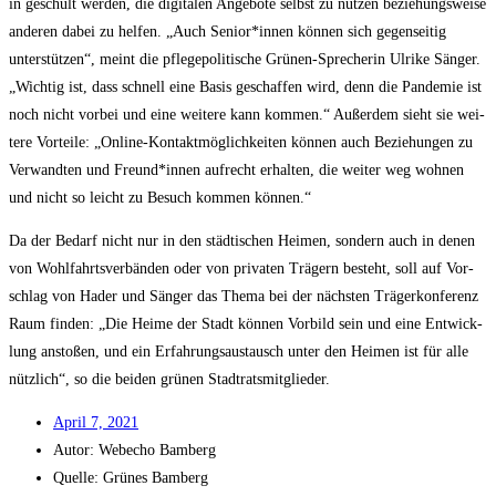
in geschult wer­den, die digi­ta­len Ange­bo­te selbst zu nut­zen bezie­hungs­wei­se
ande­ren dabei zu hel­fen. „Auch Senior*innen kön­nen sich gegen­sei­tig
unter­stüt­zen“, meint die pfle­ge­po­li­ti­sche Grü­nen-Spre­che­rin Ulri­ke Sän­ger.
„Wich­tig ist, dass schnell eine Basis geschaf­fen wird, denn die Pan­de­mie ist
noch nicht vor­bei und eine wei­te­re kann kom­men.“ Außer­dem sieht sie wei­
te­re Vor­tei­le: „Online-Kon­takt­mög­lich­kei­ten kön­nen auch Bezie­hun­gen zu
Ver­wand­ten und Freund*innen auf­recht erhal­ten, die wei­ter weg woh­nen
und nicht so leicht zu Besuch kom­men können.“
Da der Bedarf nicht nur in den städ­ti­schen Hei­men, son­dern auch in denen
von Wohl­fahrts­ver­bän­den oder von pri­va­ten Trä­gern besteht, soll auf Vor­
schlag von Hader und Sän­ger das The­ma bei der nächs­ten Trä­ger­kon­fe­renz
Raum fin­den: „Die Hei­me der Stadt kön­nen Vor­bild sein und eine Ent­wick­
lung ansto­ßen, und ein Erfah­rungs­aus­tausch unter den Hei­men ist für alle
nütz­lich“, so die bei­den grü­nen Stadtratsmitglieder.
April 7, 2021
Autor:
Web­echo Bamberg
Quel­le: Grü­nes Bamberg