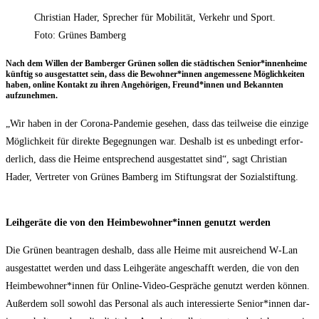
Christian Hader, Sprecher für Mobilität, Verkehr und Sport.
Foto: Grünes Bamberg
Nach dem Wil­len der Bam­ber­ger Grü­nen sol­len die städ­ti­schen Senior*innenheime
künf­tig so aus­ge­stat­tet sein, dass die Bewohner*innen ange­mes­se­ne Mög­lich­kei­ten
haben, online Kon­takt zu ihren Ange­hö­ri­gen, Freund*innen und Bekann­ten
aufzunehmen.
„Wir haben in der Coro­na-Pan­de­mie gese­hen, dass das teil­wei­se die ein­zi­ge
Mög­lich­keit für direk­te Begeg­nun­gen war. Des­halb ist es unbe­dingt erfor­
der­lich, dass die Hei­me ent­spre­chend aus­ge­stat­tet sind“, sagt Chris­ti­an
Hader, Ver­tre­ter von Grü­nes Bam­berg im Stif­tungs­rat der Sozialstiftung.
Leih­ge­rä­te die von den Heimbewohner*innen genutzt werden
Die Grü­nen bean­tra­gen des­halb, dass alle Hei­me mit aus­rei­chend W‑Lan
aus­ge­stat­tet wer­den und dass Leih­ge­rä­te ange­schafft wer­den, die von den
Heimbewohner*innen für Online-Video-Gesprä­che genutzt wer­den kön­nen.
Außer­dem soll sowohl das Per­so­nal als auch inter­es­sier­te Senior*innen dar­