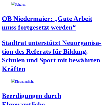
OB Nie­der­mai­er: „Gute Arbeit
muss fort­ge­setzt werden“
Stadt­rat unter­stützt Neu­or­ga­ni­sa­
ti­on des Refe­rats für Bil­dung,
Schu­len und Sport mit bewähr­ten
Kräften
Beer­di­gun­gen durch
Ehrenamtliche