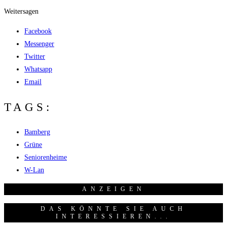
Weitersagen
Facebook
Messenger
Twitter
Whatsapp
Email
TAGS:
Bamberg
Grüne
Seniorenheime
W-Lan
ANZEI­GEN
DAS KÖNNTE SIE AUCH
INTERESSIEREN...