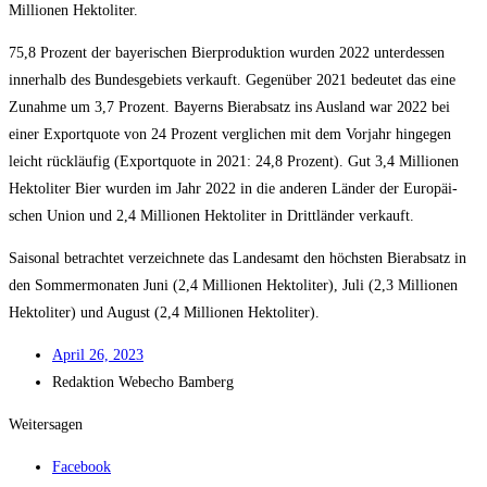
Mil­lio­nen Hektoliter.
75,8 Pro­zent der baye­ri­schen Bier­pro­duk­ti­on wur­den 2022 unter­des­sen
inner­halb des Bun­des­ge­biets ver­kauft. Gegen­über 2021 bedeu­tet das eine
Zunah­me um 3,7 Pro­zent. Bay­erns Bier­ab­satz ins Aus­land war 2022 bei
einer Export­quo­te von 24 Pro­zent ver­gli­chen mit dem Vor­jahr hin­ge­gen
leicht rück­läu­fig (Export­quo­te in 2021: 24,8 Pro­zent). Gut 3,4 Mil­lio­nen
Hek­to­li­ter Bier wur­den im Jahr 2022 in die ande­ren Län­der der Euro­päi­
schen Uni­on und 2,4 Mil­lio­nen Hek­to­li­ter in Dritt­län­der verkauft.
Sai­so­nal betrach­tet ver­zeich­ne­te das Lan­des­amt den höchs­ten Bier­ab­satz in
den Som­mer­mo­na­ten Juni (2,4 Mil­lio­nen Hek­to­li­ter), Juli (2,3 Mil­lio­nen
Hek­to­li­ter) und August (2,4 Mil­lio­nen Hektoliter).
April 26, 2023
Redak­ti­on
Web­echo Bamberg
Weitersagen
Facebook