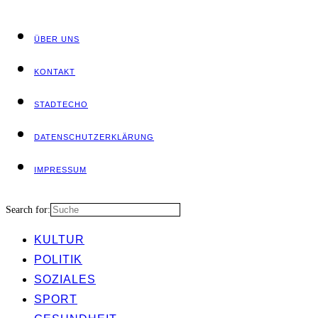
ÜBER UNS
KON­TAKT
STADT­ECHO
DATEN­SCHUTZ­ER­KLÄ­RUNG
IMPRES­SUM
Search for:
KUL­TUR
POLI­TIK
SOZIA­LES
SPORT