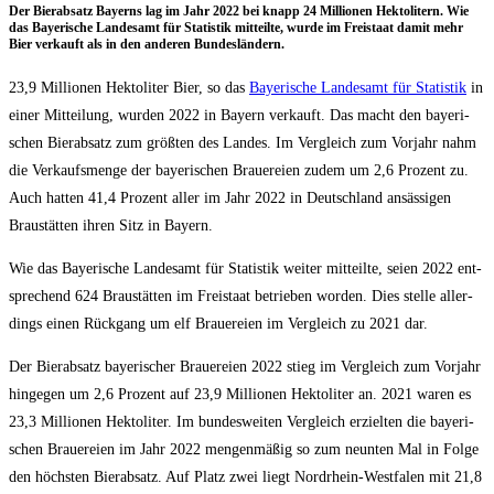
Der Bier­ab­satz Bay­erns lag im Jahr 2022 bei knapp 24 Mil­lio­nen Hek­to­li­tern. Wie
das Baye­ri­sche Lan­des­amt für Sta­tis­tik mit­teil­te, wur­de im Frei­staat damit mehr
Bier ver­kauft als in den ande­ren Bundesländern.
23,9 Mil­lio­nen Hek­to­li­ter Bier, so das
Baye­ri­sche Lan­des­amt für Sta­tis­tik
in
einer Mit­tei­lung, wur­den 2022 in Bay­ern ver­kauft. Das macht den baye­ri­
schen Bier­ab­satz zum größ­ten des Lan­des. Im Ver­gleich zum Vor­jahr nahm
die Ver­kaufs­men­ge der baye­ri­schen Braue­rei­en zudem um 2,6 Pro­zent zu.
Auch hat­ten 41,4 Pro­zent aller im Jahr 2022 in Deutsch­land ansäs­si­gen
Brau­stät­ten ihren Sitz in Bayern.
Wie das Baye­ri­sche Lan­des­amt für Sta­tis­tik wei­ter mit­teil­te, sei­en 2022 ent­
spre­chend 624 Brau­stät­ten im Frei­staat betrie­ben wor­den. Dies stel­le aller­
dings einen Rück­gang um elf Braue­rei­en im Ver­gleich zu 2021 dar.
Der Bier­ab­satz baye­ri­scher Braue­rei­en 2022 stieg im Ver­gleich zum Vor­jahr
hin­ge­gen um 2,6 Pro­zent auf 23,9 Mil­lio­nen Hek­to­li­ter an. 2021 waren es
23,3 Mil­lio­nen Hek­to­li­ter. Im bun­des­wei­ten Ver­gleich erziel­ten die baye­ri­
schen Braue­rei­en im Jahr 2022 men­gen­mä­ßig so zum neun­ten Mal in Fol­ge
den höchs­ten Bier­ab­satz. Auf Platz zwei liegt Nord­rhein-West­fa­len mit 21,8