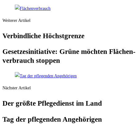
Weiterer Artikel
Ver­bind­li­che Höchstgrenze
Geset­zes­in­itia­ti­ve: Grü­ne möch­ten Flä­chen­
ver­brauch stoppen
Nächster Artikel
Der größ­te Pfle­ge­dienst im Land
Tag der pfle­gen­den Angehörigen