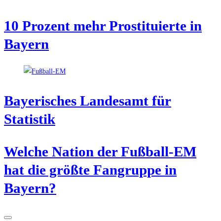
10 Pro­zent mehr Pro­sti­tu­ier­te in
Bayern
Baye­ri­sches Lan­des­amt für
Statistik
Wel­che Nati­on der Fuß­ball-EM
hat die größ­te Fan­grup­pe in
Bayern?