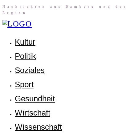
Nach­rich­ten aus Bam­berg und der
Region
Kul­tur
Poli­tik
Sozia­les
Sport
Gesund­heit
Wirt­schaft
Wis­sen­schaft