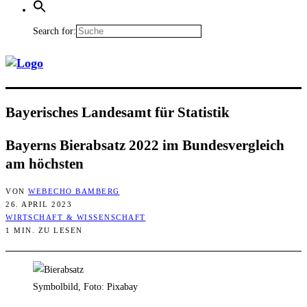
Search for:
Baye­ri­sches Lan­des­amt für Statistik
Bay­erns Bier­ab­satz 2022 im Bun­des­ver­gleich
am höchsten
VON
WEBECHO BAMBERG
26. APRIL 2023
WIRTSCHAFT & WISSENSCHAFT
1 MIN. ZU LESEN
Symbolbild, Foto: Pixabay