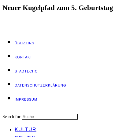
Neu­er Kugel­pfad zum 5. Geburtstag
ÜBER UNS
KON­TAKT
STADT­ECHO
DATEN­SCHUTZ­ER­KLÄ­RUNG
IMPRES­SUM
Search for:
KUL­TUR