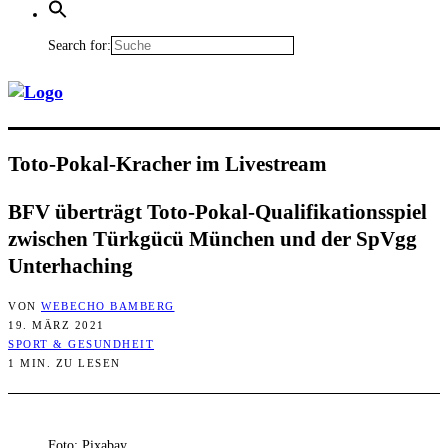
Search for:
Toto-Pokal-Kra­cher im Livestream
BFV über­trägt Toto-Pokal-Qua­li­fi­ka­ti­ons­spiel
zwi­schen Türk­gücü Mün­chen und der SpVgg
Unterhaching
VON
WEBECHO BAMBERG
19. MÄRZ 2021
SPORT & GESUNDHEIT
1 MIN. ZU LESEN
Foto: Pixabay