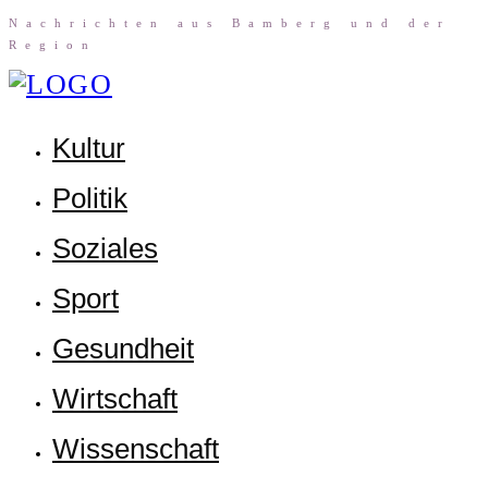
Nach­rich­ten aus Bam­berg und der
Region
Kul­tur
Poli­tik
Sozia­les
Sport
Gesund­heit
Wirt­schaft
Wis­sen­schaft