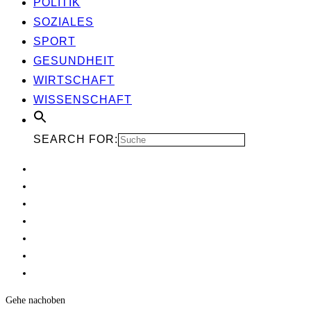
POLI­TIK
SOZIA­LES
SPORT
GESUND­HEIT
WIRT­SCHAFT
WIS­SEN­SCHAFT
SEARCH FOR:
Gehe nach
oben