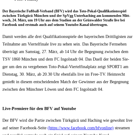
Der Baye­ri­sche Fuß­ball-Ver­band (BFV) wird das Toto-Pokal-Qua­li­fi­ka­ti­ons­spiel
zwi­schen Türk­gücü Mün­chen und der SpVgg Unter­ha­ching am kom­men­den Mitt­
woch, 24. März, um 19 Uhr aus dem Sta­di­on an der Grün­wal­der Stra­ße live bei
Face­book und erst­mals auch auf sei­nem You­tube-Kanal übertragen.
Damit wer­den alle drei Qua­li­fi­ka­ti­ons­spie­le der baye­ri­schen Dritt­li­gis­ten zur
Teil­nah­me am Vier­tel­fi­na­le live zu sehen sein. Das Baye­ri­sche Fern­se­hen
über­trägt am Sams­tag, 27. März, ab 14 Uhr die Begeg­nung zwi­schen dem
TSV 1860 Mün­chen und dem FC Ingol­stadt 04. Das Duell der bei­den Sie­
ger um den zu ver­ge­be­nen Toto-Pokal-Vier­tel­fi­nal­platz zeigt SPORT1 am
Diens­tag, 30. März, ab 20.30 Uhr eben­falls live im Free-TV. Heim­recht
genießt in die­sem ent­schei­den­den Match der Gewin­ner aus der Begeg­nung
zwi­schen den Münch­ner Löwen und dem FC Ingol­stadt 04.
Live-Pre­mie­re für den BFV auf Youtube
Der BFV wird die Par­tie zwi­schen Türk­gücü und Haching wie gewohnt live
auf sei­ner Face­book-Sei­te
(https://www.facebook.com/bfvonline)
strea­men