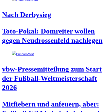
Nach Der­by­sieg
Toto-Pokal: Dom­rei­ter wol­len
gegen Neu­dros­sen­feld nachlegen
vbw-Pres­se­mit­tei­lung zum Start
der Fuß­ball-Welt­meis­ter­schaft
2026
Mit­fie­bern und anfeu­ern, aber: