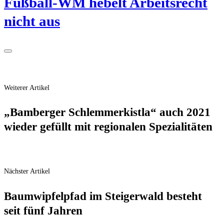
Fuß­ball-WM hebelt Arbeits­recht
nicht aus
Weiterer Artikel
„Bam­ber­ger Schlem­mer­kist­la“ auch 2021
wie­der gefüllt mit regio­na­len Spezialitäten
Nächster Artikel
Baum­wip­fel­pfad im Stei­ger­wald besteht
seit fünf Jahren