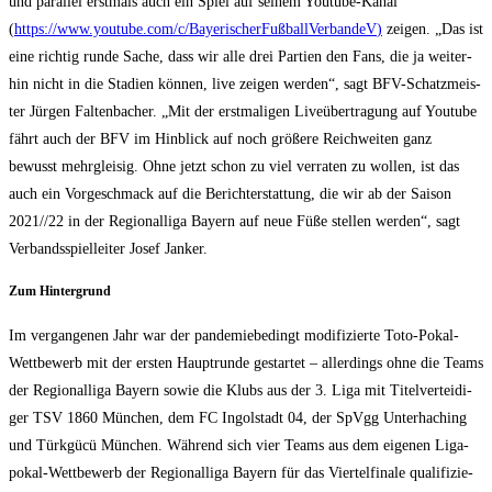
und par­al­lel erst­mals auch ein Spiel auf sei­nem You­tube-Kanal
(
https://www.youtube.com/c/BayerischerFußballVerbandeV
)
zei­gen. „Das ist
eine rich­tig run­de Sache, dass wir alle drei Par­tien den Fans, die ja wei­ter­
hin nicht in die Sta­di­en kön­nen, live zei­gen wer­den“, sagt BFV-Schatz­meis­
ter Jür­gen Fal­ten­ba­cher. „Mit der erst­ma­li­gen Live­über­tra­gung auf You­tube
fährt auch der BFV im Hin­blick auf noch grö­ße­re Reich­wei­ten ganz
bewusst mehr­glei­sig. Ohne jetzt schon zu viel ver­ra­ten zu wol­len, ist das
auch ein Vor­ge­schmack auf die Bericht­erstat­tung, die wir ab der Sai­son
2021/​/​22 in der Regio­nal­li­ga Bay­ern auf neue Füße stel­len wer­den“, sagt
Ver­bands­spiel­lei­ter Josef Janker.
Zum Hin­ter­grund
Im ver­gan­ge­nen Jahr war der pan­de­mie­be­dingt modi­fi­zier­te Toto-Pokal-
Wett­be­werb mit der ers­ten Haupt­run­de gestar­tet – aller­dings ohne die Teams
der Regio­nal­li­ga Bay­ern sowie die Klubs aus der 3. Liga mit Titel­ver­tei­di­
ger TSV 1860 Mün­chen, dem FC Ingol­stadt 04, der SpVgg Unter­ha­ching
und Türk­gücü Mün­chen. Wäh­rend sich vier Teams aus dem eige­nen Liga­
po­kal-Wett­be­werb der Regio­nal­li­ga Bay­ern für das Vier­tel­fi­na­le qua­li­fi­zie­