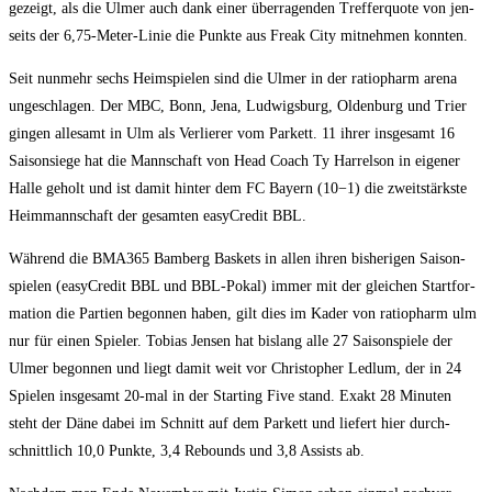
gezeigt, als die Ulmer auch dank einer über­ra­gen­den Tref­fer­quo­te von jen­
seits der 6,75-Meter-Linie die Punk­te aus Freak City mit­neh­men konnten.
Seit nun­mehr sechs Heim­spie­len sind die Ulmer in der ratio­ph­arm are­na
unge­schla­gen. Der MBC, Bonn, Jena, Lud­wigs­burg, Olden­burg und Trier
gin­gen alle­samt in Ulm als Ver­lie­rer vom Par­kett. 11 ihrer ins­ge­samt 16
Sai­son­sie­ge hat die Mann­schaft von Head Coach Ty Har­rel­son in eige­ner
Hal­le geholt und ist damit hin­ter dem FC Bay­ern (10−1) die zweit­stärks­te
Heim­mann­schaft der gesam­ten easy­Cre­dit BBL.
Wäh­rend die BMA365 Bam­berg Bas­kets in allen ihren bis­he­ri­gen Sai­son­
spie­len (easy­Cre­dit BBL und BBL-Pokal) immer mit der glei­chen Start­for­
ma­ti­on die Par­tien begon­nen haben, gilt dies im Kader von ratio­ph­arm ulm
nur für einen Spie­ler. Tobi­as Jen­sen hat bis­lang alle 27 Sai­son­spie­le der
Ulmer begon­nen und liegt damit weit vor Chris­to­pher Led­lum, der in 24
Spie­len ins­ge­samt 20-mal in der Start­ing Five stand. Exakt 28 Minu­ten
steht der Däne dabei im Schnitt auf dem Par­kett und lie­fert hier durch­
schnitt­lich 10,0 Punk­te, 3,4 Rebounds und 3,8 Assists ab.