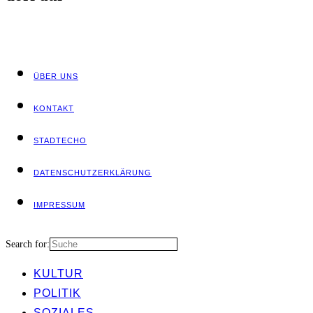
ÜBER UNS
KON­TAKT
STADT­ECHO
DATEN­SCHUTZ­ER­KLÄ­RUNG
IMPRES­SUM
Search for:
KUL­TUR
POLI­TIK
SOZIA­LES