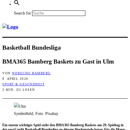
Search for:
Bas­ket­ball Bundesliga
BMA365 Bam­berg Bas­kets zu Gast in Ulm
VON
WEBECHO BAMBERG
9. APRIL 2026
SPORT & GESUNDHEIT
3 MIN. ZU LESEN
Symbolbild, Foto: Pixabay
Ein enorm wich­ti­ges Spiel steht den BMA365 Bam­berg Bas­kets am 29. Spiel­tag in
der easy­Cre­dit Bas­ket­ball Bun­des­li­ga an die­sem Wochen­en­de bevor. Für die Mann­