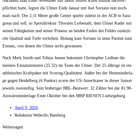
Nach­dem man Ende Novem­ber mit Jus­tin Simon schon ein­mal nach­ver­
pflich­tet hat­te, leg­ten die Ulmer Ende Janu­ar mit Joel Soria­no nun noch­
mals nach. Der 2,11 Meter gro­ße Cen­ter spiel­te zuletzt in der ACB in Sara­
gos­sa und soll, so Sport­di­rek­tor Thors­ten Lei­ben­ath, dem Ulmer Kader mit
sei­nen Fähig­kei­ten und sei­ner Prä­senz an bei­den Enden des Fel­des zusätz­li­
che Qua­li­tät und Tie­fe ver­lei­hen. Bis­lang kam Soria­no in neun Par­tien zum
Ein­satz, von denen die Ulmer sechs gewannen.
Nach Mark Smith und Tobi­as Jen­sen bekommt Chris­to­pher Led­lum die
meis­ten Ein­satz­mi­nu­ten (25:32) im Team der Ulmer. Der 25-Jäh­ri­ge ist ein
ath­le­ti­sches Kraft­pa­ket mit Scoring-Qua­li­tä­ten. Außer bei der Heim­nie­der­la­
ge gegen Hei­del­berg (6 Punk­te) scor­te der US-Ame­ri­ka­ner in die­ser Sai­son
jeweils zwei­stel­lig. Sein bis­he­ri­ger BBL-Best­wert: 32 Zäh­ler bei der 81:90-
Auswärtsniederlage Ende Okto­ber bei den MHP RIESEN Ludwigsburg.
April 9, 2026
Redak­ti­on
Web­echo Bamberg
Weitersagen