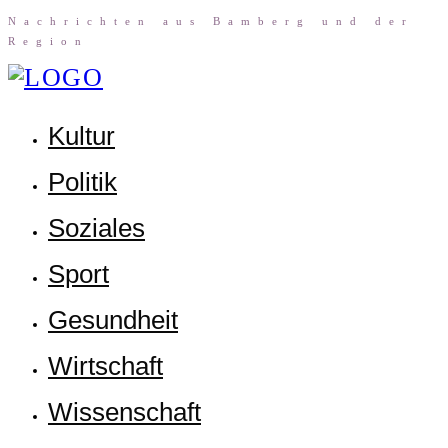
Nach­rich­ten aus Bam­berg und der
Region
Kul­tur
Poli­tik
Sozia­les
Sport
Gesund­heit
Wirt­schaft
Wis­sen­schaft