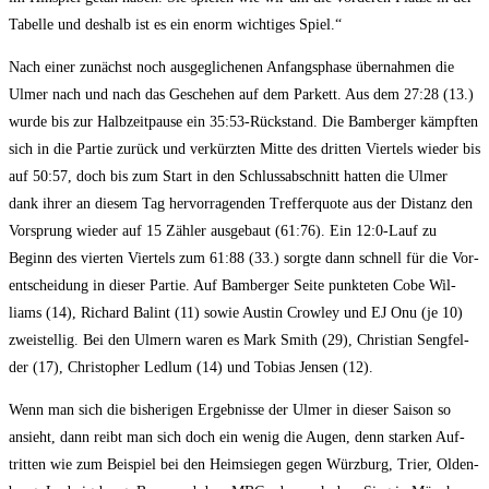
Tabel­le und des­halb ist es ein enorm wich­ti­ges Spiel.“
Nach einer zunächst noch aus­ge­gli­che­nen Anfangs­pha­se über­nah­men die
Ulmer nach und nach das Gesche­hen auf dem Par­kett. Aus dem 27:28 (13.)
wur­de bis zur Halb­zeit­pau­se ein 35:53-Rückstand. Die Bam­ber­ger kämpf­ten
sich in die Par­tie zurück und ver­kürz­ten Mit­te des drit­ten Vier­tels wie­der bis
auf 50:57, doch bis zum Start in den Schluss­ab­schnitt hat­ten die Ulmer
dank ihrer an die­sem Tag her­vor­ra­gen­den Tref­fer­quo­te aus der Distanz den
Vor­sprung wie­der auf 15 Zäh­ler aus­ge­baut (61:76). Ein 12:0‑Lauf zu
Beginn des vier­ten Vier­tels zum 61:88 (33.) sorg­te dann schnell für die Vor­
ent­schei­dung in die­ser Par­tie. Auf Bam­ber­ger Sei­te punk­te­ten Cobe Wil­
liams (14), Richard Bal­int (11) sowie Aus­tin Crow­ley und EJ Onu (je 10)
zwei­stel­lig. Bei den Ulmern waren es Mark Smith (29), Chris­ti­an Seng­fel­
der (17), Chris­to­pher Led­lum (14) und Tobi­as Jen­sen (12).
Wenn man sich die bis­he­ri­gen Ergeb­nis­se der Ulmer in die­ser Sai­son so
ansieht, dann reibt man sich doch ein wenig die Augen, denn star­ken Auf­
trit­ten wie zum Bei­spiel bei den Heim­sie­gen gegen Würz­burg, Trier, Olden­