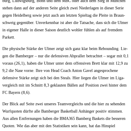
burg, Lud­wigs­burg, Bonn und dem MBC oder auch dem Sieg in Mün­chen
ste­hen dann auf der ande­ren Sei­te gleich zwei Nie­der­la­gen in die­ser Serie
gegen Hei­del­berg sowie jetzt auch am letz­ten Spiel­tag die Plei­te in Braun­
schweig gegen­über. Unver­kenn­bar ist aber die Tat­sa­che, dass sich die Ulmer
in eige­ner Hal­le in die­ser Sai­son deut­lich woh­ler füh­len als auf frem­dem
Parkett.
Die phy­si­sche Stär­ke der Ulmer zeigt sich ganz klar beim Reboun­ding. Lie­
gen die Bam­ber­ger – nur die defen­si­ven Abpral­ler betrach­tet – sogar mit 0,1
vor­aus (26,1), haben die Ulmer unter dem offen­si­ven Brett klar mit 12,9 zu
9,2 die Nase vor­ne. Ihre von Head Coach Anton Gavel ange­spro­che­ne
defen­si­ve Stär­ke zeigt sich bei den Ste­als. Hier lie­gen die Ulmer im Liga­
ver­gleich mit im Schnitt 8,3 geklau­ten Bäl­len auf Posi­ti­on zwei hin­ter dem
FC Bay­ern (8,6).
Der Blick auf Sei­te zwei unse­res Team­ver­gleichs und die hier zu sehen­den
Wurf­quo­ten dürf­te alle Bam­ber­ger Bas­ket­ball Anhän­ger posi­tiv stim­men.
Aus allen Ent­fer­nun­gen haben die BMA365 Bam­berg Bas­kets die bes­se­ren
Quo­ten. Wie das aber mit den Sta­tis­ti­ken sein kann, hat das Hin­spiel