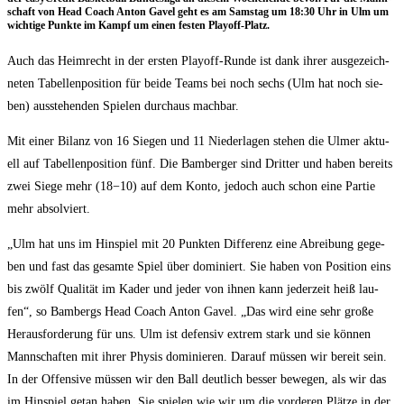
schaft von Head Coach Anton Gavel geht es am Sams­tag um 18:30 Uhr in Ulm um
wich­ti­ge Punk­te im Kampf um einen fes­ten Playoff-Platz.
Auch das Heim­recht in der ers­ten Play­off-Run­de ist dank ihrer aus­ge­zeich­
ne­ten Tabel­len­po­si­ti­on für bei­de Teams bei noch sechs (Ulm hat noch sie­
ben) aus­ste­hen­den Spie­len durch­aus machbar.
Mit einer Bilanz von 16 Sie­gen und 11 Nie­der­la­gen ste­hen die Ulmer aktu­
ell auf Tabel­len­po­si­ti­on fünf. Die Bam­ber­ger sind Drit­ter und haben bereits
zwei Sie­ge mehr (18−10) auf dem Kon­to, jedoch auch schon eine Par­tie
mehr absolviert.
„Ulm hat uns im Hin­spiel mit 20 Punk­ten Dif­fe­renz eine Abrei­bung gege­
ben und fast das gesam­te Spiel über domi­niert. Sie haben von Posi­ti­on eins
bis zwölf Qua­li­tät im Kader und jeder von ihnen kann jeder­zeit heiß lau­
fen“, so Bam­bergs Head Coach Anton Gavel. „Das wird eine sehr gro­ße
Her­aus­for­de­rung für uns. Ulm ist defen­siv extrem stark und sie kön­nen
Mann­schaf­ten mit ihrer Phy­sis domi­nie­ren. Dar­auf müs­sen wir bereit sein.
In der Offen­si­ve müs­sen wir den Ball deut­lich bes­ser bewe­gen, als wir das
im Hin­spiel getan haben. Sie spie­len wie wir um die vor­de­ren Plät­ze in der