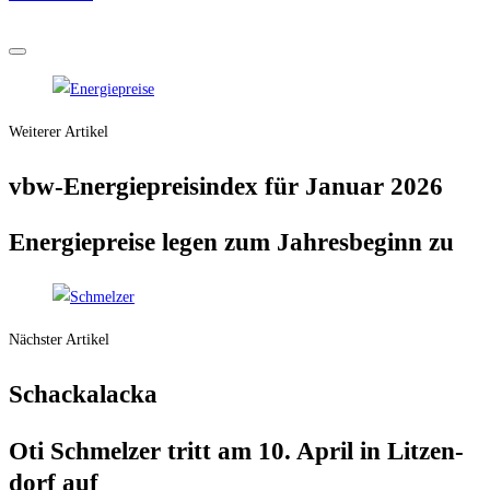
Weiterer Artikel
vbw-Ener­gie­preis­in­dex für Janu­ar 2026
Ener­gie­prei­se legen zum Jah­res­be­ginn zu
Nächster Artikel
Schack­al­a­cka
Oti Schmel­zer tritt am 10. April in Lit­zen­
dorf auf