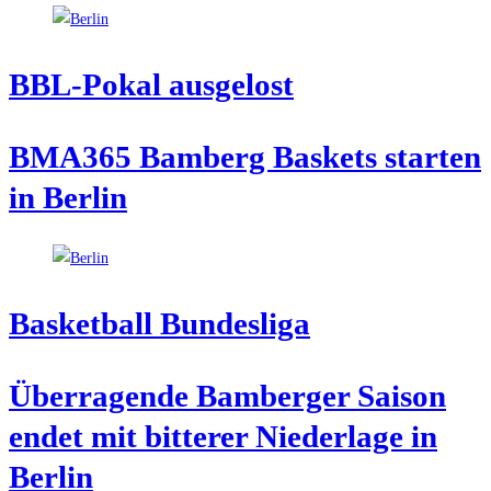
BBL-Pokal aus­ge­lost
BMA365 Bam­berg Bas­kets star­ten
in Berlin
Bas­ket­ball Bundesliga
Über­ra­gen­de Bam­ber­ger Sai­son
endet mit bit­te­rer Nie­der­la­ge in
Berlin