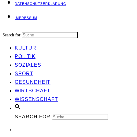
DATEN­SCHUTZ­ER­KLÄ­RUNG
IMPRES­SUM
Search for:
KUL­TUR
POLI­TIK
SOZIA­LES
SPORT
GESUND­HEIT
WIRT­SCHAFT
WIS­SEN­SCHAFT
SEARCH FOR: