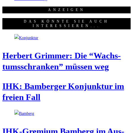
ANZEI­GEN
DAS KÖNNTE SIE AUCH
INTERESSIEREN...
Her­bert Grim­mer: Die “Wachs­
tums­schran­ken” müs­sen weg
IHK: Bam­ber­ger Kon­junk­tur im
frei­en Fall
IHK-Gre­mi­um Bam­berg im Aus­