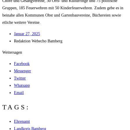
Chö­re und Gesang­ver­ei­ne, 30 Orts- und Kul­tur­rin­ge und 75 poli­ti­sche
Grup­pen, 185 Feu­er­weh­ren mit 50 Kin­der­feu­er­weh­ren. Zudem gebe es in
bei­na­he allen Kom­mu­nen Obst und Gar­ten­bau­ver­ei­ne, Büche­rei­en sowie
etli­che wei­te­re Vereine.
Janu­ar 27, 2025
Redak­ti­on
Web­echo Bamberg
Weitersagen
Facebook
Messenger
Twitter
Whatsapp
Email
TAGS:
Ehrenamt
Landkreis Bamberg