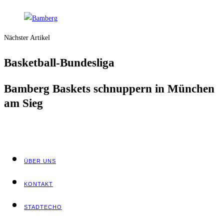
Nächster Artikel
Bas­ket­ball-Bun­des­li­ga
Bam­berg Bas­kets schnup­pern in Mün­chen
am Sieg
ÜBER UNS
KON­TAKT
STADT­ECHO