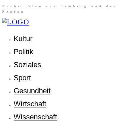
Nach­rich­ten aus Bam­berg und der
Region
Kul­tur
Poli­tik
Sozia­les
Sport
Gesund­heit
Wirt­schaft
Wis­sen­schaft