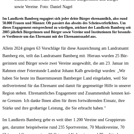
sowie Vereine. Foto: Daniel Nagel
Im Land­kreis Bam­berg enga­giert sich jeder drit­te Bür­ger ehren­amt­lich, also rund
50.000 Frau­en und Män­ner. Oft pas­siert das abseits des Schein­wer­fer­lich­tes. Um
die­ses Enga­ge­ment ent­spre­chend zu wür­di­gen, zeich­net der Land­kreis Bam­berg seit
2005 jähr­lich Bür­ge­rin­nen und Bür­ger sowie Ver­ei­ne und Insti­tu­tio­nen für beson­de­
re Ver­diens­te um das Ehren­amt mit der Ehren­amts­na­del aus.
Allein 2024 gin­gen 63 Vor­schlä­ge für die­se Aus­zeich­nung am Land­rats­amt
Bam­berg ein, teilt das Land­rats­amt Bam­berg mit. Hier­aus wur­den 25 Bür­
ge­rin­nen und Bür­ger sowie zwei Ver­ei­ne aus­ge­wählt, die am 23. Janu­ar im
Rah­men einer Fei­er­stun­de Land­rat Johann Kalb gewür­digt wur­den: „Wir
haben Sie heu­te ins Bau­ern­mu­se­um Bam­ber­ger Land ein­ge­la­den, weil Sie
stell­ver­tre­tend für das Ehren­amt und damit für gegen­sei­ti­ge Hil­fe in unse­rer
Regi­on ste­hen. Ehren­amt­li­ches Enga­ge­ment und Zusam­men­halt ken­nen kei­
ne Gren­zen. Ich dan­ke Ihnen allen für ihren fort­wäh­ren­den Ein­satz, ihre
Stär­ke und ihre groß­ar­ti­ge Leis­tung, die Sie erbracht haben.“
Im Land­kreis Bam­berg gebe es weit über 1.200 Ver­ei­ne und Grup­pie­run­
gen, dar­un­ter bei­spiel­wei­se rund 235 Sport­ver­ei­ne, 70 Musik­ver­ei­ne, 70