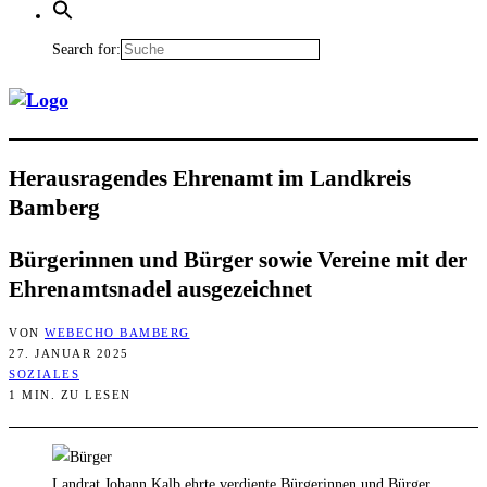
Search for:
Her­aus­ra­gen­des Ehren­amt im Land­kreis
Bamberg
Bür­ge­rin­nen und Bür­ger sowie Ver­ei­ne mit der
Ehren­amts­na­del ausgezeichnet
VON
WEBECHO BAMBERG
27. JANUAR 2025
SOZIALES
1 MIN. ZU LESEN
Landrat Johann Kalb ehrte verdiente Bürgerinnen und Bürger