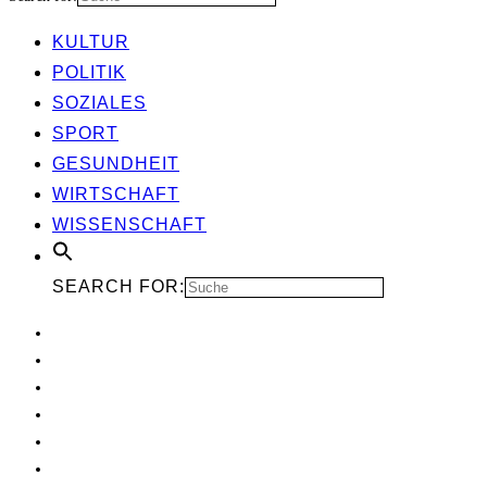
KUL­TUR
POLI­TIK
SOZIA­LES
SPORT
GESUND­HEIT
WIRT­SCHAFT
WIS­SEN­SCHAFT
SEARCH FOR: