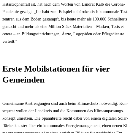
Kata­stro­phen­fall ist, hat nach dem Wor­ten von Land­rat Kalb die Coro­na-
Pan­de­mie gezeigt. „Ihr habt zum Bei­spiel unbü­ro­kra­tisch kom­mu­na­le Test­
zen­tren aus dem Boden gestampft, bis heu­te mehr als 100.000 Schnell­tests
gemacht und mehr als eine Mil­li­on Stück Mate­ria­li­en – Mas­ken, Tests et
cete­ra – an Bil­dungs­ein­rich­tun­gen, Ärz­te, Logo­pä­den oder Pfle­ge­diens­te
verteilt.“
Ers­te Mobil­sta­tio­nen für vier
Gemeinden
Gemein­sa­me Anstren­gun­gen sind auch beim Kli­ma­schutz not­wen­dig. Kon­
se­quent wol­len der Land­kreis und die Kom­mu­nen das Kli­ma­an­pas­sungs-
kon­zept umset­zen. Die Spann­brei­te reicht dabei von einem digi­ta­len Solar­
flä­chen­ka­tas­ter über ein kom­mu­na­les Ener­gie­ma­nage­ment, einen neu­en Kli­