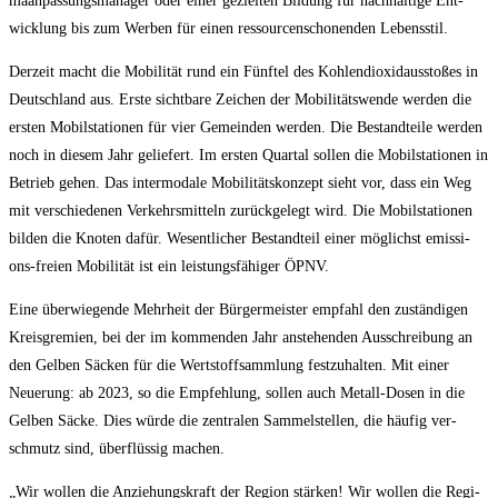
ma­an­pas­sungs­ma­na­ger oder einer geziel­ten Bil­dung für nach­hal­ti­ge Ent­
wick­lung bis zum Wer­ben für einen res­sour­cen­scho­nen­den Lebensstil.
Der­zeit macht die Mobi­li­tät rund ein Fünf­tel des Koh­len­di­oxid­aus­sto­ßes in
Deutsch­land aus. Ers­te sicht­ba­re Zei­chen der Mobi­li­täts­wen­de wer­den die
ers­ten Mobil­sta­tio­nen für vier Gemein­den wer­den. Die Bestand­tei­le wer­den
noch in die­sem Jahr gelie­fert. Im ers­ten Quar­tal sol­len die Mobil­sta­tio­nen in
Betrieb gehen. Das inter­mo­da­le Mobi­li­täts­kon­zept sieht vor, dass ein Weg
mit ver­schie­de­nen Ver­kehrs­mit­teln zurück­ge­legt wird. Die Mobil­sta­tio­nen
bil­den die Kno­ten dafür. Wesent­li­cher Bestand­teil einer mög­lichst emis­si­
ons-frei­en Mobi­li­tät ist ein leis­tungs­fä­hi­ger ÖPNV.
Eine über­wie­gen­de Mehr­heit der Bür­ger­meis­ter emp­fahl den zustän­di­gen
Kreis­gre­mi­en, bei der im kom­men­den Jahr anste­hen­den Aus­schrei­bung an
den Gel­ben Säcken für die Wert­stoff­samm­lung fest­zu­hal­ten. Mit einer
Neue­rung: ab 2023, so die Emp­feh­lung, sol­len auch Metall-Dosen in die
Gel­ben Säcke. Dies wür­de die zen­tra­len Sam­mel­stel­len, die häu­fig ver­
schmutz sind, über­flüs­sig machen.
„Wir wol­len die Anzie­hungs­kraft der Regi­on stär­ken! Wir wol­len die Regi­