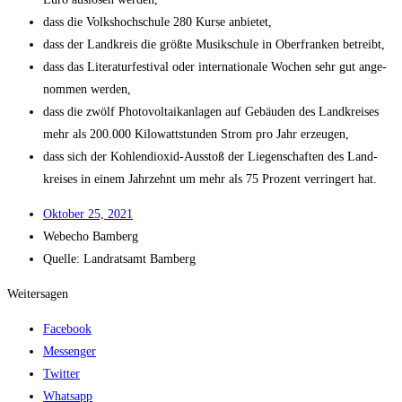
dass die Volks­hoch­schu­le 280 Kur­se anbietet,
dass der Land­kreis die größ­te Musik­schu­le in Ober­fran­ken betreibt,
dass das Lite­ra­tur­fes­ti­val oder inter­na­tio­na­le Wochen sehr gut ange­
nom­men werden,
dass die zwölf Pho­to­vol­ta­ik­an­la­gen auf Gebäu­den des Land­krei­ses
mehr als 200.000 Kilo­watt­stun­den Strom pro Jahr erzeugen,
dass sich der Koh­len­di­oxid-Aus­stoß der Lie­gen­schaf­ten des Land-
krei­ses in einem Jahr­zehnt um mehr als 75 Pro­zent ver­rin­gert hat.
Okto­ber 25, 2021
Web­echo Bamberg
Quel­le: Land­rats­amt Bamberg
Weitersagen
Facebook
Messenger
Twitter
Whatsapp