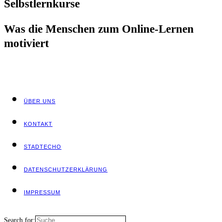
Selbst­lern­kur­se
Was die Men­schen zum Online-Ler­nen
motiviert
ÜBER UNS
KON­TAKT
STADT­ECHO
DATEN­SCHUTZ­ER­KLÄ­RUNG
IMPRES­SUM
Search for: