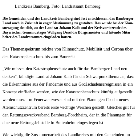
Landkreis Bamberg. Foto: Landratsamt Bamberg
Die Gemein­den und der Land­kreis Bam­berg sind fest ent­schlos­sen, das Bam­ber­ger
Land auch in Zukunft in enger Abstim­mung zu gestal­ten. Das wur­de bei der Klau­
sur­ta­gung deut­lich, zu der Land­rat Johann Kalb und der Kreis­vor­sit­zen­de des
Baye­ri­schen Gemein­de­ta­ges Wolf­gang Desel die Bür­ger­meis­ter und lei­ten­de Mit­ar­
bei­ter des Land­rats­am­tes ein­ge­la­den hatten.
Das The­men­spek­trum reich­te von Kli­ma­schutz, Mobi­li­tät und Coro­na über
den Kata­stro­phen­schutz bis zum Baurecht.
„Wir müs­sen den Kata­stro­phen­schutz auch für das Bam­ber­ger Land neu
den­ken“, kün­dig­te Land­rat Johann Kalb für ein Schwer­punkt­the­ma an, dass
die Erkennt­nis­se aus der Pan­de­mie und aus Groß­scha­dens­er­eig­nis­sen in ein
Kon­zept ein­flie­ßen wer­den, wie der Kata­stro­phen­schutz künf­tig auf­ge­stellt
wer­den muss. Im Feu­er­wehr­we­sen sind mit den Pla­nun­gen für ein neu­es
Atem­schutz­zen­trum bereits ers­te wich­ti­ge Wei­chen gestellt. Glei­ches gilt für
den Ret­tungs­zweck­ver­band Bam­berg-Forch­heim, der in die Pla­nun­gen für
eine neue Ret­tungs­leit­stel­le in But­ten­heim ein­ge­stie­gen ist.
Wie wich­tig die Zusam­men­ar­beit des Land­krei­ses mit den Gemein­den im