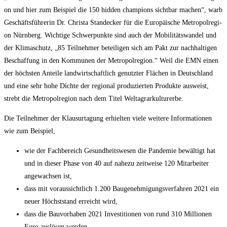
on und hier zum Bei­spiel die 150 hid­den cham­pi­ons sicht­bar machen“, warb
Geschäfts­füh­re­rin Dr. Chris­ta Stan­de­cker für die Euro­päi­sche Metro­pol­re­gi­
on Nürn­berg. Wich­ti­ge Schwer­punk­te sind auch der Mobi­li­täts­wan­del und
der Kli­ma­schutz, „85 Teil­neh­mer betei­li­gen sich am Pakt zur nach­hal­ti­gen
Beschaf­fung in den Kom­mu­nen der Metro­pol­re­gi­on.“ Weil die EMN einen
der höchs­ten Antei­le land­wirt­schaft­lich genutz­ter Flä­chen in Deutsch­land
und eine sehr hohe Dich­te der regio­nal pro­du­zier­ten Pro­duk­te aus­weist,
strebt die Metro­pol­re­gi­on nach dem Titel Weltagrarkulturerbe.
Die Teil­neh­mer der Klau­sur­ta­gung erhiel­ten vie­le wei­te­re Infor­ma­tio­nen
wie zum Beispiel,
wie der Fach­be­reich Gesund­heits­we­sen die Pan­de­mie bewäl­tigt hat
und in die­ser Pha­se von 40 auf nahe­zu zeit­wei­se 120 Mit­ar­bei­ter
ange­wach­sen ist,
dass mit vor­aus­sicht­lich 1.200 Bau­ge­neh­mi­gungs­ver­fah­ren 2021 ein
neu­er Höchst­stand erreicht wird,
dass die Bau­vor­ha­ben 2021 Inves­ti­tio­nen von rund 310 Mil­lio­nen
Euro aus­lö­sen werden,