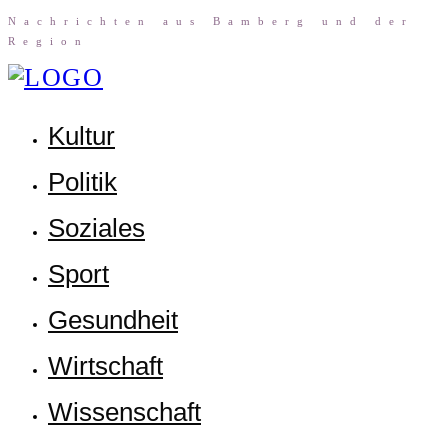
Nach­rich­ten aus Bam­berg und der
Region
Kul­tur
Poli­tik
Sozia­les
Sport
Gesund­heit
Wirt­schaft
Wis­sen­schaft