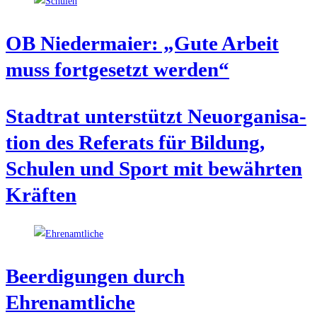
OB Nie­der­mai­er: „Gute Arbeit
muss fort­ge­setzt werden“
Stadt­rat unter­stützt Neu­or­ga­ni­sa­
ti­on des Refe­rats für Bil­dung,
Schu­len und Sport mit bewähr­ten
Kräften
Beer­di­gun­gen durch
Ehrenamtliche