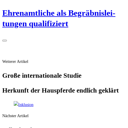
Ehren­amt­li­che als Begräb­nis­lei­
tun­gen qualifiziert
Weiterer Artikel
Gro­ße inter­na­tio­na­le Studie
Her­kunft der Haus­pfer­de end­lich geklärt
Nächster Artikel