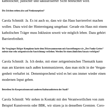
katho­li­scher, jüdi­scher und säku­la­ri­sier­ter Sicht beleuch­tet wird.
Die Zei­chen ste­hen also auf Neukonzeption?
Caro­la Schmidt: Ja. Es ist auch so, dass wir das Haus bar­rie­re­frei machen
wol­len. Dazu wird der Hin­ter­ein­gang umge­baut. Gera­de ein Haus mit einem
katho­li­schen Trä­ger muss Inklu­si­on soweit wie mög­lich leben. Dazu gehört
Barrierefreiheit.
Ihr Vor­gän­ger Hol­ger Kemp­kens hat­te dem Diö­ze­san­mu­se­um mit Aus­stel­lun­gen wie „Der Fun­ke Got­tes“
zuletzt eine sehr zeit­ge­nös­si­sche Aus­rich­tung ver­lie­hen. Wer­den Sie einen ähn­li­chen Ansatz verfolgen?
Caro­la Schmidt: Ja. Ich den­ke, mit einer zeit­ge­nös­si­schen The­ma­tik kann
man am klars­ten nach außen kom­mu­ni­zie­ren, dass man nicht in der Ver­gan­
gen­heit ver­haf­tet ist. Dem­entspre­chend wird es bei uns immer wie­der einen
moder­nen Input geben.
Betrei­ben Sie Koope­ra­tio­nen mit ande­ren Kul­tur­anbie­tern der Stadt?
Caro­la Schmidt: Wir ste­hen in Kon­takt mit den Ver­ant­wort­li­chen von zum
Bei­spiel Kunst­ver­ein oder BBK, wir sit­zen ja in den­sel­ben Gre­mi­en. Coro­