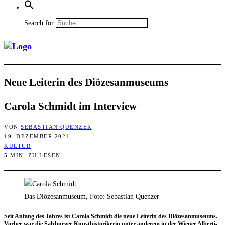
Search for:
Neue Lei­te­rin des Diözesanmuseums
Caro­la Schmidt im Interview
VON
SEBASTIAN QUENZER
19. DEZEMBER 2021
KULTUR
5 MIN. ZU LESEN
Das Diözesanmuseum, Foto: Sebastian Quenzer
Seit Anfang des Jah­res ist Caro­la Schmidt die neue Lei­te­rin des Diö­ze­san­mu­se­ums.
Vor­her war die Salz­bur­ger Kunst­his­to­ri­ke­rin unter ande­rem in der Wie­ner Alber­ti­