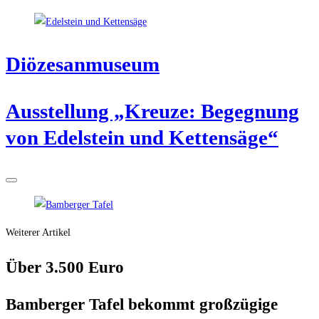
Diö­ze­san­mu­se­um
Aus­stel­lung „Kreu­ze: Begeg­nung
von Edel­stein und Kettensäge“
Weiterer Artikel
Über 3.500 Euro
Bam­ber­ger Tafel bekommt groß­zü­gi­ge