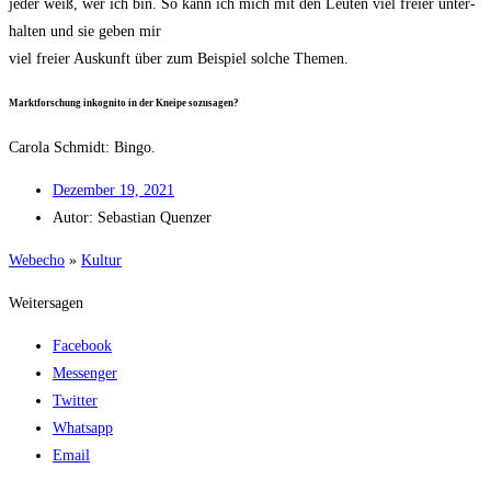
jeder weiß, wer ich bin. So kann ich mich mit den Leu­ten viel frei­er unter­
hal­ten und sie geben mir
viel frei­er Aus­kunft über zum Bei­spiel sol­che Themen.
Markt­for­schung inko­gni­to in der Knei­pe sozusagen?
Caro­la Schmidt: Bingo.
Dezem­ber 19, 2021
Autor:
Sebas­ti­an Quenzer
Web­echo
»
Kul­tur
Weitersagen
Facebook
Messenger
Twitter
Whatsapp
Email