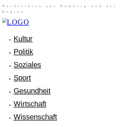
Nach­rich­ten aus Bam­berg und der
Region
Kul­tur
Poli­tik
Sozia­les
Sport
Gesund­heit
Wirt­schaft
Wis­sen­schaft