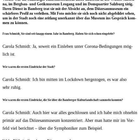
na, im Berg­bau- und Gotik­mu­se­um Leo­gang und im Dom­quar­tier Salz­burg tätig.
Ihren Dienst in Bam­berg trat sie mit der Absicht an, dem Diö­ze­san­mu­se­um ein
schär­fe­res Pro­fil zu ver­lei­hen. Mit Foto möch­te sie sich noch nicht abge­bil­det sehen,
um in der Stadt noch eine zeit­lang uner­kannt über das Muse­um ins Gespräch kom­
men zu können.
Frau Schmidt, Sie sind seit knapp einem Jahr in Bam­berg. Haben Sie sich schon eingelebt?
Caro­la Schmidt: Ja, soweit ein Ein­le­ben unter Coro­na-Bedin­gun­gen mög­
lich ist.
Wie waren die ers­ten Ein­drü­cke der Stadt?
Caro­la Schmidt: Ich bin mit­ten im Lock­down her­ge­zo­gen, es war also
sehr ruhig.
Wie waren die ers­ten Ein­drü­cke, die Sie über die Bam­ber­ger Kul­tur­land­schaft sam­meln konnten?
Caro­la Schmidt: Auch hier war alles geschlos­sen und ich habe mich ohne­hin
pri­mär auf das Diö­ze­san­mu­se­um kon­zen­triert. Aber man hat­te mir im Vor­
feld viel berich­tet – über die Sym­pho­ni­ker zum Beispiel.