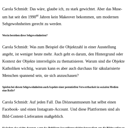
Caro­la Schmidt: Das wäre, glau­be ich, zu stark gewich­tet. Aber das Muse­
er
um hat seit den 1990
Jah­ren kein Make­over bekom­men, um moder­nen
Seh­ge­wohn­hei­ten gerecht zu werden.
Wor­in bestehen die­se Sehgewohnheiten?
Caro­la Schmidt: Was zum Bei­spiel die Objekt­zahl in einer Aus­stel­lung
angeht, ist weni­ger heu­te mehr. Auch geht es dar­um, den Hin­ter­grund oder
Kon­text der Objek­te inter­re­li­gi­ös zu the­ma­ti­sie­ren. War­um sind die Objek­te
Katho­li­ken wich­tig, war­um kann es aber auch durch­aus für säku­la­ri­sier­te
Men­schen span­nend sein, sie sich anzuschauen?
Spie­len bei die­sen Seh­ge­wohn­hei­ten auch Aspek­te einer poten­ti­el­len Ver­wert­bar­keit in sozia­len Medi­en
eine Rolle?
Caro­la Schmidt: Auf jeden Fall. Das Diö­ze­san­mu­se­um hat selbst einen
Face­book- und einen Insta­gram-Account. Und die­se Platt­for­men sind als
Bild-Con­tent-Lie­fe­ran­ten maßgeblich.
Sie haben also nichts dage­gen, wenn das Publi­kum Aus­stel­lungs­ob­jek­te foto­gra­fiert, um die Bil­der online zu