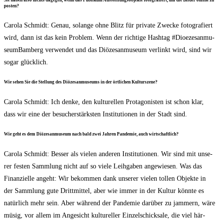
posten?
Caro­la Schmidt: Genau, solan­ge ohne Blitz für pri­va­te Zwe­cke foto­gra­fiert
wird, dann ist das kein Pro­blem. Wenn der rich­ti­ge Hash­tag #Dioe­ze­san­mu­
se­um­Bam­berg ver­wen­det und das Diö­ze­san­mu­se­um ver­linkt wird, sind wir
sogar glücklich.
Wie sehen Sie die Stel­lung des Diö­ze­san­mu­se­ums in der ört­li­chen Kulturszene?
Caro­la Schmidt: Ich den­ke, den kul­tu­rel­len Prot­ago­nis­ten ist schon klar,
dass wir eine der besu­cher­stärks­ten Insti­tu­tio­nen in der Stadt sind.
Wie geht es dem Diö­ze­san­mu­se­um nach bald zwei Jah­ren Pan­de­mie, auch wirtschaftlich?
Caro­la Schmidt: Bes­ser als vie­len ande­ren Insti­tu­tio­nen. Wir sind mit unse­
rer fes­ten Samm­lung nicht auf so vie­le Leih­ga­ben ange­wie­sen. Was das
Finan­zi­el­le angeht: Wir bekom­men dank unse­rer vie­len tol­len Objek­te in
der Samm­lung gute Dritt­mit­tel, aber wie immer in der Kul­tur könn­te es
natür­lich mehr sein. Aber wäh­rend der Pan­de­mie dar­über zu jam­mern, wäre
müsig, vor allem im Ange­sicht kul­tu­rel­ler Ein­zel­schick­sa­le, die viel här­