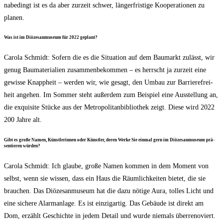
nabe­dingt ist es da aber zur­zeit schwer, län­ger­fris­ti­ge Koope­ra­tio­nen zu
planen.
Was ist im Diö­ze­san­mu­se­um für 2022 geplant?
Caro­la Schmidt: Sofern die es die Situa­ti­on auf dem Bau­markt zulässt, wir
genug Bau­ma­te­ria­li­en zusam­men­be­kom­men – es herrscht ja zur­zeit eine
gewis­se Knapp­heit – wer­den wir, wie gesagt, den Umbau zur Bar­rie­re­frei­
heit ange­hen. Im Som­mer steht außer­dem zum Bei­spiel eine Aus­stel­lung an,
die exqui­si­te Stü­cke aus der Metro­po­li­tan­bi­blio­thek zeigt. Die­se wird 2022
200 Jah­re alt.
Gibt es gro­ße Namen, Künst­le­rin­nen oder Künst­ler, deren Wer­ke Sie ein­mal gern im Diö­ze­san­mu­se­um prä­
sen­tie­ren würden?
Caro­la Schmidt: Ich glau­be, gro­ße Namen kom­men in dem Moment von
selbst, wenn sie wis­sen, dass ein Haus die Räum­lich­kei­ten bie­tet, die sie
brau­chen. Das Diö­ze­san­mu­se­um hat die dazu nöti­ge Aura, tol­les Licht und
eine siche­re Alarm­an­la­ge. Es ist ein­zig­ar­tig. Das Gebäu­de ist direkt am
Dom, erzählt Geschich­te in jedem Detail und wur­de nie­mals über­re­no­viert.