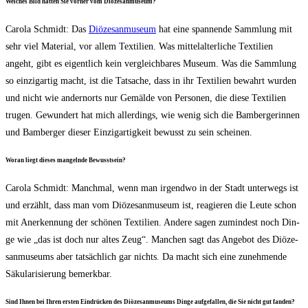
Wel­ches Bild hat­ten Sie vor­her vom Diözesanmuseum?
Caro­la Schmidt: Das
Diö­ze­san­mu­se­um
hat eine span­nen­de Samm­lung mit
sehr viel Mate­ri­al, vor allem Tex­ti­li­en. Was mit­tel­al­ter­li­che Tex­ti­li­en
angeht, gibt es eigent­lich kein ver­gleich­ba­res Muse­um. Was die Samm­lung
so ein­zig­ar­tig macht, ist die Tat­sa­che, dass in ihr Tex­ti­li­en bewahrt wur­den
und nicht wie andern­orts nur Gemäl­de von Per­so­nen, die die­se Tex­ti­li­en
tru­gen. Gewun­dert hat mich aller­dings, wie wenig sich die Bam­ber­ge­rin­nen
und Bam­ber­ger die­ser Ein­zig­ar­tig­keit bewusst zu sein scheinen.
Wor­an liegt die­ses man­geln­de Bewusstsein?
Caro­la Schmidt: Manch­mal, wenn man irgend­wo in der Stadt unter­wegs ist
und erzählt, dass man vom Diö­ze­san­mu­se­um ist, reagie­ren die Leu­te schon
mit Aner­ken­nung der schö­nen Tex­ti­li­en. Ande­re sagen zumin­dest noch Din­
ge wie „das ist doch nur altes Zeug“. Man­chen sagt das Ange­bot des Diö­ze­
san­mu­se­ums aber tat­säch­lich gar nichts. Da macht sich eine zuneh­men­de
Säku­la­ri­sie­rung bemerkbar.
Sind Ihnen bei Ihren ers­ten Ein­drü­cken des Diö­ze­san­mu­se­ums Din­ge auf­ge­fal­len, die Sie nicht gut fanden?