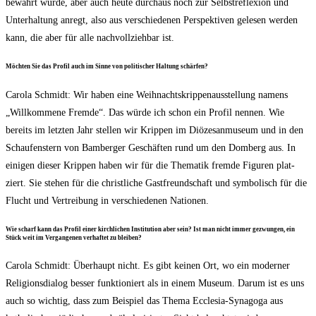
bewahrt wur­de, aber auch heu­te durch­aus noch zur Selbst­re­fle­xi­on und
Unter­hal­tung anregt, also aus ver­schie­de­nen Per­spek­ti­ven gele­sen wer­den
kann, die aber für alle nach­voll­zieh­bar ist.
Möch­ten Sie das Pro­fil auch im Sin­ne von poli­ti­scher Hal­tung schärfen?
Caro­la Schmidt: Wir haben eine Weih­nachts­krip­pen­aus­stel­lung namens
„Will­kom­me­ne Frem­de“. Das wür­de ich schon ein Pro­fil nen­nen. Wie
bereits im letz­ten Jahr stel­len wir Krip­pen im Diö­ze­san­mu­se­um und in den
Schau­fens­tern von Bam­ber­ger Geschäf­ten rund um den Dom­berg aus. In
eini­gen die­ser Krip­pen haben wir für die The­ma­tik frem­de Figu­ren plat­
ziert. Sie ste­hen für die christ­li­che Gast­freund­schaft und sym­bo­lisch für die
Flucht und Ver­trei­bung in ver­schie­de­nen Nationen.
Wie scharf kann das Pro­fil einer kirch­li­chen Insti­tu­ti­on aber sein? Ist man nicht immer gezwun­gen, ein
Stück weit im Ver­gan­ge­nen ver­haf­tet zu bleiben?
Caro­la Schmidt: Über­haupt nicht. Es gibt kei­nen Ort, wo ein moder­ner
Reli­gi­ons­dia­log bes­ser funk­tio­niert als in einem Muse­um. Dar­um ist es uns
auch so wich­tig, dass zum Bei­spiel das The­ma Eccle­sia-Syn­ago­ga aus