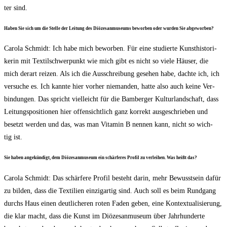
ter sind.
Haben Sie sich um die Stel­le der Lei­tung des Diö­ze­san­mu­se­ums bewor­ben oder wur­den Sie abgeworben?
Caro­la Schmidt: Ich habe mich bewor­ben. Für eine stu­dier­te Kunst­his­to­ri­
ke­rin mit Tex­til­schwer­punkt wie mich gibt es nicht so vie­le Häu­ser, die
mich der­art rei­zen. Als ich die Aus­schrei­bung gese­hen habe, dach­te ich, ich
ver­su­che es. Ich kann­te hier vor­her nie­man­den, hat­te also auch kei­ne Ver­
bin­dun­gen. Das spricht viel­leicht für die Bam­ber­ger Kul­tur­land­schaft, dass
Lei­tungs­po­si­tio­nen hier offen­sicht­lich ganz kor­rekt aus­ge­schrie­ben und
besetzt wer­den und das, was man Vit­amin B nen­nen kann, nicht so wich­
tig ist.
Sie haben ange­kün­digt, dem Diö­ze­san­mu­se­um ein schär­fe­res Pro­fil zu ver­lei­hen. Was heißt das?
Caro­la Schmidt: Das schär­fe­re Pro­fil besteht dar­in, mehr Bewusst­sein dafür
zu bil­den, dass die Tex­ti­li­en ein­zig­ar­tig sind. Auch soll es beim Rund­gang
durchs Haus einen deut­li­che­ren roten Faden geben, eine Kon­tex­tua­li­sie­rung,
die klar macht, dass die Kunst im Diö­ze­san­mu­se­um über Jahr­hun­der­te