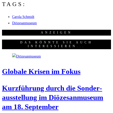
TAGS:
Carola Schmidt
Diözesanmuseum
ANZEI­GEN
DAS KÖNNTE SIE AUCH
INTERESSIEREN...
Glo­ba­le Kri­sen im Fokus
Kurz­füh­rung durch die Son­der­
aus­stel­lung im Diö­ze­san­mu­se­um
am 18. September