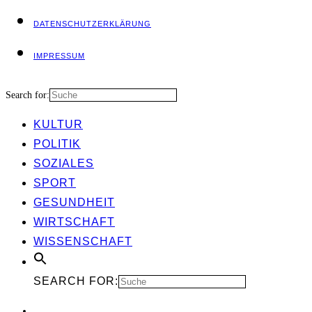
DATEN­SCHUTZ­ER­KLÄ­RUNG
IMPRES­SUM
Search for:
KUL­TUR
POLI­TIK
SOZIA­LES
SPORT
GESUND­HEIT
WIRT­SCHAFT
WIS­SEN­SCHAFT
SEARCH FOR: