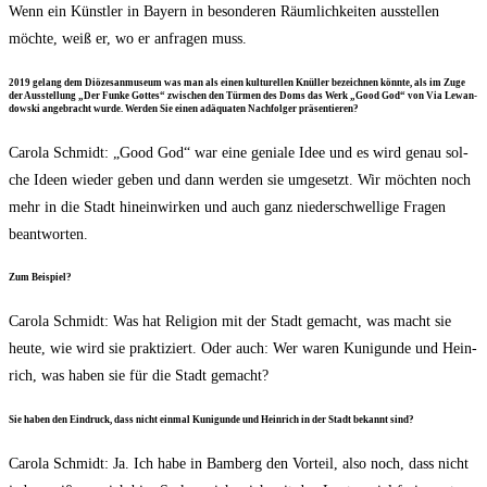
Wenn ein Künst­ler in Bay­ern in beson­de­ren Räum­lich­kei­ten aus­stel­len
möch­te, weiß er, wo er anfra­gen muss.
2019 gelang dem Diö­ze­san­mu­se­um was man als einen kul­tu­rel­len Knül­ler bezeich­nen könn­te, als im Zuge
der Aus­stel­lung „Der Fun­ke Got­tes“ zwi­schen den Tür­men des Doms das Werk „Good God“ von Via Lewan­
dow­ski ange­bracht wur­de. Wer­den Sie einen adäqua­ten Nach­fol­ger präsentieren?
Caro­la Schmidt: „Good God“ war eine genia­le Idee und es wird genau sol­
che Ideen wie­der geben und dann wer­den sie umge­setzt. Wir möch­ten noch
mehr in die Stadt hin­ein­wir­ken und auch ganz nie­der­schwel­li­ge Fra­gen
beantworten.
Zum Bei­spiel?
Caro­la Schmidt: Was hat Reli­gi­on mit der Stadt gemacht, was macht sie
heu­te, wie wird sie prak­ti­ziert. Oder auch: Wer waren Kuni­gun­de und Hein­
rich, was haben sie für die Stadt gemacht?
Sie haben den Ein­druck, dass nicht ein­mal Kuni­gun­de und Hein­rich in der Stadt bekannt sind?
Caro­la Schmidt: Ja. Ich habe in Bam­berg den Vor­teil, also noch, dass nicht