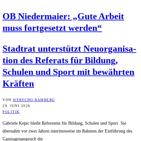
OB Nie­der­mai­er: „Gute Arbeit
muss fort­ge­setzt werden“
Stadt­rat unter­stützt Neu­or­ga­ni­sa­
ti­on des Refe­rats für Bil­dung,
Schu­len und Sport mit bewähr­ten
Kräften
VON
WEBECHO BAMBERG
29. JUNI 2026
POLITIK
Gabriele Kepic bleibt Referentin für Bildung, Schulen und Sport. Sie
übernahm vor zwei Jahren interimsweise im Rahmen der Einführung des
Ganztagesanspruch die