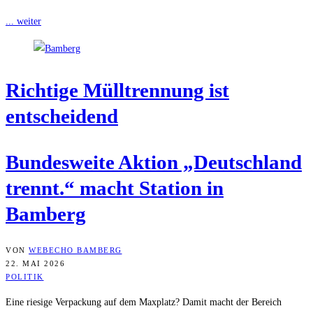
... weiter
Rich­ti­ge Müll­tren­nung ist
entscheidend
Bun­des­wei­te Akti­on „Deutsch­land
trennt.“ macht Sta­ti­on in
Bamberg
VON
WEBECHO BAMBERG
22. MAI 2026
POLITIK
Eine riesige Verpackung auf dem Maxplatz? Damit macht der Bereich