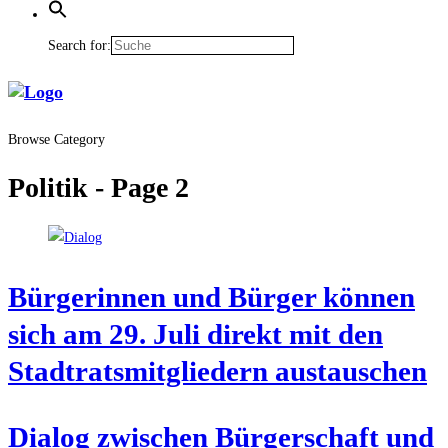
Search for:
Browse Category
Politik
- Page 2
Bür­ge­rin­nen und Bür­ger kön­nen
sich am 29. Juli direkt mit den
Stadt­rats­mit­glie­dern austauschen
Dia­log zwi­schen Bür­ger­schaft und