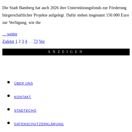
Die Stadt Bamberg hat auch 2026 ihre Unterstützungsfonds zur Förderung
bürgerschaftlicher Projekte aufgelegt. Dafür stehen insgesamt 150.000 Euro
zur Verfügung, wie die
... weiter
Zuletzt
1
2
3
4
…
73
Vor
ANZEI­GEN
ÜBER UNS
KON­TAKT
STADT­ECHO
DATEN­SCHUTZ­ER­KLÄ­RUNG