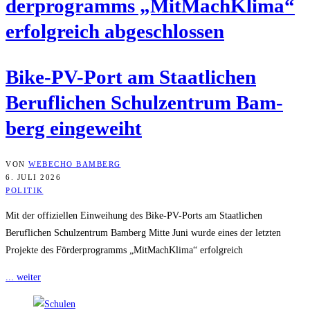
der­pro­gramms „Mit­Mach­Kli­ma“
erfolg­reich abgeschlossen
Bike-PV-Port am Staat­li­chen
Beruf­li­chen Schul­zen­trum Bam­
berg eingeweiht
VON
WEBECHO BAMBERG
6. JULI 2026
POLITIK
Mit der offiziellen Einweihung des Bike-PV-Ports am Staatlichen
Beruflichen Schulzentrum Bamberg Mitte Juni wurde eines der letzten
Projekte des Förderprogramms „MitMachKlima“ erfolgreich
... weiter