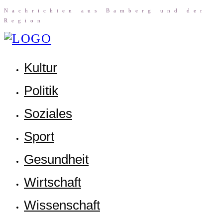
Nach­rich­ten aus Bam­berg und der
Region
Kul­tur
Poli­tik
Sozia­les
Sport
Gesund­heit
Wirt­schaft
Wis­sen­schaft