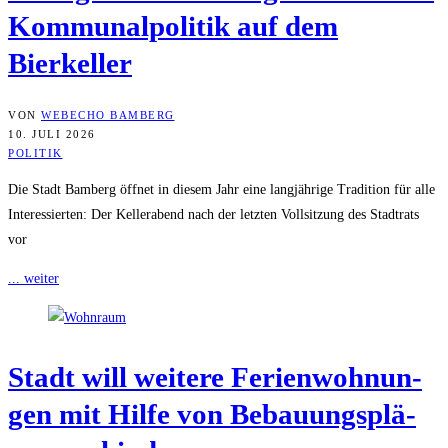
Kom­mu­nal­po­li­tik auf dem
Bierkeller
VON
WEBECHO BAMBERG
10. JULI 2026
POLITIK
Die Stadt Bamberg öffnet in diesem Jahr eine langjährige Tradition für alle
Interessierten: Der Kellerabend nach der letzten Vollsitzung des Stadtrats
vor
... weiter
Stadt will wei­te­re Feri­en­woh­nun­
gen mit Hil­fe von Bebau­ungs­plä­