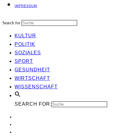
IMPRES­SUM
Search for:
KUL­TUR
POLI­TIK
SOZIA­LES
SPORT
GESUND­HEIT
WIRT­SCHAFT
WIS­SEN­SCHAFT
SEARCH FOR: