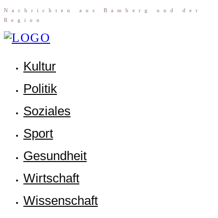
Nach­rich­ten aus Bam­berg und der
Region
Kul­tur
Poli­tik
Sozia­les
Sport
Gesund­heit
Wirt­schaft
Wis­sen­schaft