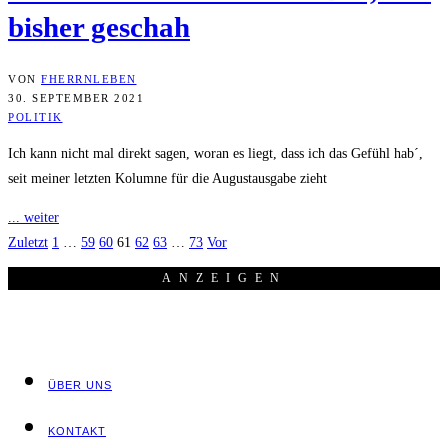
bis­her geschah
VON
FHERRNLEBEN
30. SEPTEMBER 2021
POLITIK
Ich kann nicht mal direkt sagen, woran es liegt, dass ich das Gefühl hab´,
seit meiner letzten Kolumne für die Augustausgabe zieht
... weiter
Zuletzt
1
…
59
60
61
62
63
…
73
Vor
ANZEI­GEN
ÜBER UNS
KON­TAKT