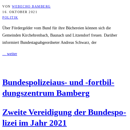
VON
WEBECHO BAMBERG
16. OKTOBER 2021
POLITIK
Über Fördergelder vom Bund für ihre Büchereien können sich die
Gemeinden Kirchehrenbach, Baunach und Litzendorf freuen. Darüber
informiert Bundestagsabgeordneter Andreas Schwarz, der
... weiter
Bun­des­po­li­zei­aus- und ‑fort­bil­
dungs­zen­trum Bamberg
Zwei­te Ver­ei­di­gung der Bun­des­po­
li­zei im Jahr 2021