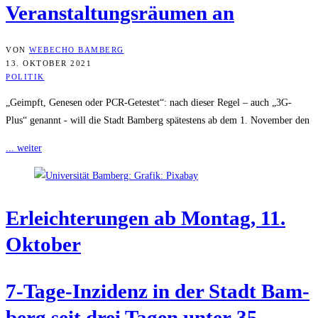
Ver­an­stal­tungs­räu­men an
VON
WEBECHO BAMBERG
13. OKTOBER 2021
POLITIK
„Geimpft, Genesen oder PCR-Getestet“: nach dieser Regel – auch „3G-
Plus“ genannt - will die Stadt Bamberg spätestens ab dem 1. November den
... weiter
Erleich­te­run­gen ab Mon­tag, 11.
Oktober
7‑Ta­ge-Inzi­denz in der Stadt Bam­
berg seit drei Tagen unter 35