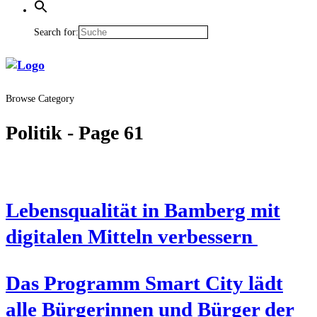
Search for:
Browse Category
Politik
- Page 61
Lebens­qua­li­tät in Bam­berg mit
digi­ta­len Mit­teln verbessern
Das Pro­gramm Smart City lädt
alle Bür­ge­rin­nen und Bür­ger der