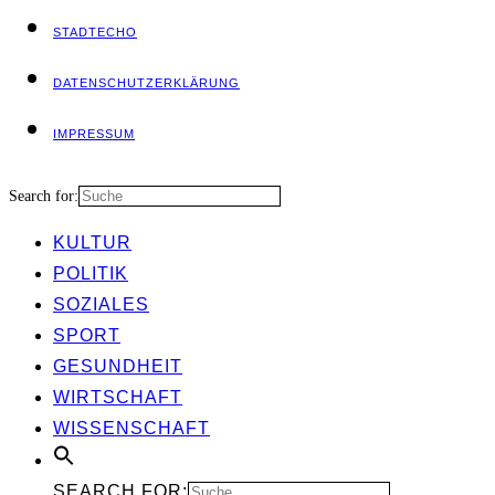
STADT­ECHO
DATEN­SCHUTZ­ER­KLÄ­RUNG
IMPRES­SUM
Search for:
KUL­TUR
POLI­TIK
SOZIA­LES
SPORT
GESUND­HEIT
WIRT­SCHAFT
WIS­SEN­SCHAFT
SEARCH FOR: