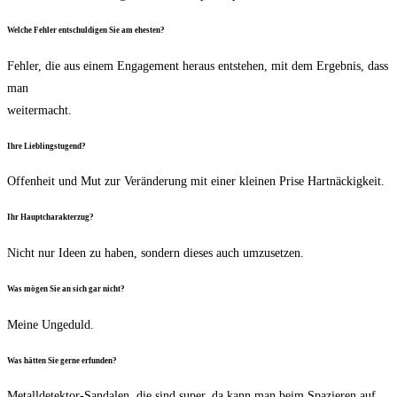
Wel­che Feh­ler ent­schul­di­gen Sie am ehesten?
Feh­ler, die aus einem Enga­ge­ment her­aus ent­ste­hen, mit dem Ergeb­nis, dass
man
wei­ter­macht.
Ihre Lieb­lings­tu­gend?
Offen­heit und Mut zur Ver­än­de­rung mit einer klei­nen Pri­se Hartnäckigkeit.
Ihr Haupt­cha­rak­ter­zug?
Nicht nur Ideen zu haben, son­dern die­ses auch umzusetzen.
Was mögen Sie an sich gar nicht?
Mei­ne Ungeduld.
Was hät­ten Sie ger­ne erfunden?
Metall­de­tek­tor-San­da­len, die sind super, da kann man beim Spa­zie­ren auf