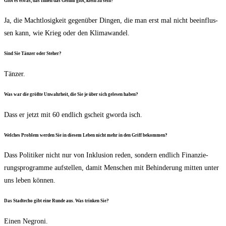
Gibt es etwas, das Ihnen das Gefühl gibt, klein zu sein?
Ja, die Macht­lo­sig­keit gegen­über Din­gen, die man erst mal nicht beein­flus­
sen kann, wie Krieg oder den Klimawandel.
Sind Sie Tän­zer oder Steher?
Tän­zer.
Was war die größ­te Unwahr­heit, die Sie je über sich gele­sen haben?
Dass er jetzt mit 60 end­lich gscheit gwor­da isch.
Wel­ches Pro­blem wer­den Sie in die­sem Leben nicht mehr in den Griff bekommen?
Dass Poli­ti­ker nicht nur von Inklu­si­on reden, son­dern end­lich Finan­zie­
rungs­pro­gram­me auf­stel­len, damit Men­schen mit Behin­de­rung mit­ten unter
uns leben können.
Das Stadt­echo gibt eine Run­de aus. Was trin­ken Sie?
Einen Negro­ni.