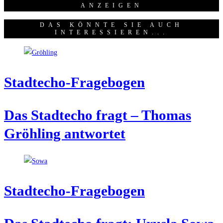
ANZEI­GEN
DAS KÖNNTE SIE AUCH
INTERESSIEREN...
Stadt­echo-Fra­ge­bo­gen
Das Stadt­echo fragt – Tho­mas
Gröh­ling antwortet
Stadt­echo-Fra­ge­bo­gen