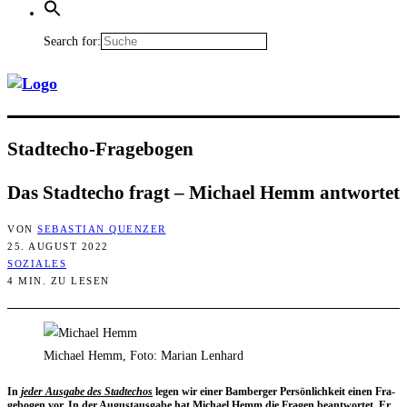
Search for:
Stadt­echo-Fra­ge­bo­gen
Das Stadt­echo fragt – Micha­el Hemm antwortet
VON
SEBASTIAN QUENZER
25. AUGUST 2022
SOZIALES
4 MIN. ZU LESEN
Michael Hemm, Foto: Marian Lenhard
In
jeder Aus­ga­be des Stadt­echos
legen wir einer Bam­ber­ger Per­sön­lich­keit einen Fra­
ge­bo­gen vor. In der August­aus­ga­be hat Micha­el Hemm die Fra­gen beant­wor­tet. Er