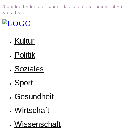
Nach­rich­ten aus Bam­berg und der
Region
Kul­tur
Poli­tik
Sozia­les
Sport
Gesund­heit
Wirt­schaft
Wis­sen­schaft