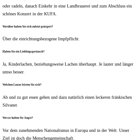
oder radeln, danach Ein­kehr in eine Land­braue­rei und zum Abschluss ein
schö­nes Kon­zert in der KUFA.
Wor­über haben Sie sich zuletzt geärgert?
Über die ein­rich­tungs­be­zo­ge­ne Impfpflicht.
Haben Sie ein Lieblingsgeräusch?
Ja, Kin­der­la­chen, bezie­hungs­wei­se Lachen über­haupt. Je lau­ter und län­ger
umso besser.
Wel­chen Luxus leis­ten Sie sich?
Ab und zu gut essen gehen und dazu natür­lich einen lecke­ren frän­ki­schen
Silvaner.
Wovor haben Sie Angst?
Vor dem zuneh­men­den Natio­na­lis­mus in Euro­pa und in der Welt. Unser
Ziel ist doch die Menschengemeinschaft.