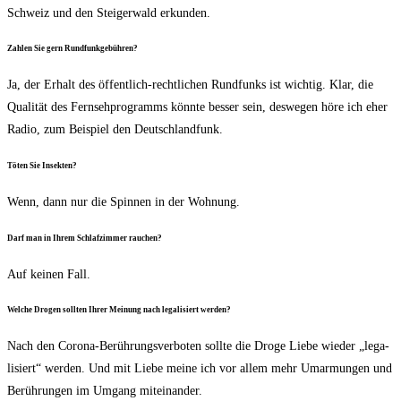
Schweiz und den Stei­ger­wald erkunden.
Zah­len Sie gern Rundfunkgebühren?
Ja, der Erhalt des öffent­lich-recht­li­chen Rund­funks ist wich­tig. Klar, die
Qua­li­tät des Fern­seh­pro­gramms könn­te bes­ser sein, des­we­gen höre ich eher
Radio, zum Bei­spiel den Deutschlandfunk.
Töten Sie Insekten?
Wenn, dann nur die Spin­nen in der Wohnung.
Darf man in Ihrem Schlaf­zim­mer rauchen?
Auf kei­nen Fall.
Wel­che Dro­gen soll­ten Ihrer Mei­nung nach lega­li­siert werden?
Nach den Coro­na-Berüh­rungs­ver­bo­ten soll­te die Dro­ge Lie­be wie­der „lega­
li­siert“ wer­den. Und mit Lie­be mei­ne ich vor allem mehr Umar­mun­gen und
Berüh­run­gen im Umgang miteinander.