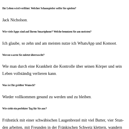
Ihr Leben wird ver­filmt. Wel­cher Schau­spie­ler soll­te Sie spielen?
Jack Nichol­son.
Wie vie­le Apps sind auf Ihrem Smart­phone? Wel­che benut­zen Sie am meisten?
Ich glau­be, so zehn und am meis­ten nut­ze ich Whats­App und Komoot.
Wovon waren Sie zuletzt überrascht?
Wie man durch eine Krank­heit die Kon­trol­le über sei­nen Kör­per und sein
Leben voll­stän­dig ver­lie­ren kann.
Was ist Ihr größ­ter Wunsch?
Wie­der voll­kom­men gesund zu wer­den und zu bleiben.
Wie sieht ein per­fek­ter Tag für Sie aus?
Früh­stück mit einer schwä­bi­schen Lau­gen­bre­zel mit viel But­ter, vier Stun­
den arbei­ten, mit Freun­den in der Frän­ki­schen Schweiz klet­tern, wan­dern