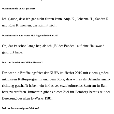
Wann haben Sie zuletzt geflirtet?
Ich glau­be, dass ich gar nicht flir­ten kann. Anja K., Johan­na H., San­dra R.
und Rosi K. mei­nen, das stimmt nicht.
Wann hat­ten Sie zum letz­ten Mal Ärger mit der Polizei?
Oh, das ist schon lan­ge her, als ich „Bil­det Ban­den“ auf eine Haus­wand
gesprüht habe.
Was war Ihr schöns­ter KUFA-Moment?
Das war die Eröff­nungs­fei­er der KUFA im Herbst 2019 mit einem gro­ßen
inklu­si­ven Kul­tur­pro­gramm und dem Stolz, dass wir es als Behin­der­ten­ein­
rich­tung geschafft haben, ein inklu­si­ves sozio­kul­tu­rel­les Zen­trum in Bam­
berg zu eröff­nen. Immer­hin gibt es die­ses Ziel für Bam­berg bereits seit der
Beset­zung des alten E‑Werks 1981.
Wel­cher der am wenigs­ten Schönste?