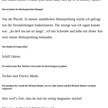
Wovon haben Sie über­haupt kei­ne Ahnung?
Von der Phy­sik. In mei­ner münd­li­chen Abitur­prü­fung wur­de ich gefragt,
wie die Strom­lei­tun­gen funk­tio­nie­ren. Die ein­zi­ge was ich sagen konn­te
war: „do derf ma net no lan­ga“, ich bin Schwa­be und habe mit die­ser Ant­
wort mei­ne Abitur­prü­fung bestanden.
Was fin­den Sie langweilig?
Schiff fah­ren.
Sie sind in einer Bar. Wel­ches Lied wür­de Sie dazu brin­gen zu gehen?
Tech­no und Elec­t­ro Musik.
Wie glau­ben Sie, wür­de der Micha­el Hemm von vor zehn Jah­ren auf den Micha­el Hemm von heu­te
reagieren?
Jetzt wird’s Zeit, dass du mal ein wenig lang­sa­mer machst!