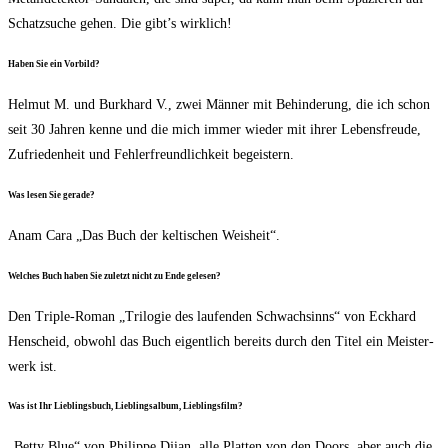
Schatz­su­che gehen. Die gibt’s wirklich!
Haben Sie ein Vorbild?
Hel­mut M. und Burk­hard V., zwei Män­ner mit Behin­de­rung, die ich schon
seit 30 Jah­ren ken­ne und die mich immer wie­der mit ihrer Lebens­freu­de,
Zufrie­den­heit und Feh­ler­freund­lich­keit begeistern.
Was lesen Sie gerade?
Anam Cara „Das Buch der kel­ti­schen Weisheit“.
Wel­ches Buch haben Sie zuletzt nicht zu Ende gelesen?
Den Tri­ple-Roman „Tri­lo­gie des lau­fen­den Schwach­sinns“ von Eck­hard
Hen­scheid, obwohl das Buch eigent­lich bereits durch den Titel ein Meis­ter­
werk ist.
Was ist Ihr Lieb­lings­buch, Lieb­lings­al­bum, Lieblingsfilm?
„Bet­ty Blue“ von Phil­ip­pe Dji­an, alle Plat­ten von den Doors, aber auch die