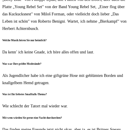
Plat­te „Young Rebel Set“ von der Band Young Rebel Set, „Einer flog über
das Kuckucks­nest“ von Miloš For­man, oder viel­leicht doch lie­ber „Das
Leben ist schön“ von Rober­to Benig­ni. War­tet, ich neh­me „Bier­kampf“ von
Her­bert Achternbusch.
Wel­che Musik hören Sie nur heimlich?
Da kenn’ ich kei­ne Gna­de, ich höre alles offen und laut.
Was war Ihre größ­te Modesünde?
Als Jugend­li­cher habe ich eine gift­grü­ne Hose mit geblüm­ten Bor­den und
knall­gel­bem Hemd getragen.
Was ist Ihr liebs­tes Smalltalk-Thema?
Wie schlecht der Tat­ort mal wie­der war.
Mit wem wür­den Sie ger­ne eine Nacht durchzechen?
Das fin­den mei­ne Freun­de jetzt nicht okay, aber ja, es ist Brit­ney Spears.