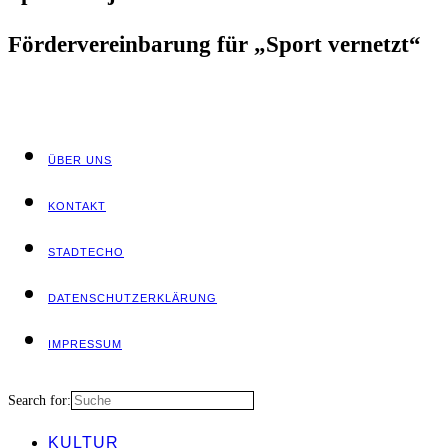
För­der­ver­ein­ba­rung für „Sport vernetzt“
ÜBER UNS
KON­TAKT
STADT­ECHO
DATEN­SCHUTZ­ER­KLÄ­RUNG
IMPRES­SUM
Search for:
KUL­TUR