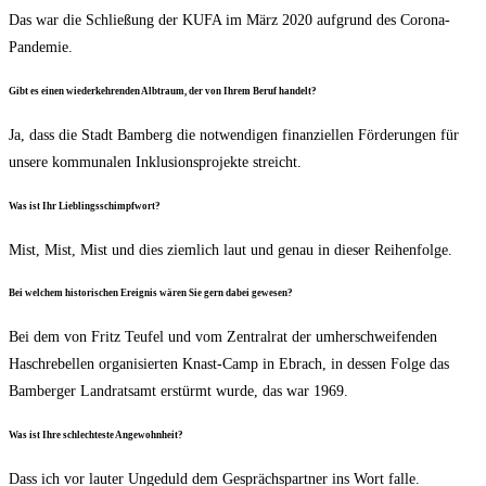
Das war die Schlie­ßung der KUFA im März 2020 auf­grund des Corona-
Pandemie.
Gibt es einen wie­der­keh­ren­den Alb­traum, der von Ihrem Beruf handelt?
Ja, dass die Stadt Bam­berg die not­wen­di­gen finan­zi­el­len För­de­run­gen für
unse­re kom­mu­na­len Inklu­si­ons­pro­jek­te streicht.
Was ist Ihr Lieblingsschimpfwort?
Mist, Mist, Mist und dies ziem­lich laut und genau in die­ser Reihenfolge.
Bei wel­chem his­to­ri­schen Ereig­nis wären Sie gern dabei gewesen?
Bei dem von Fritz Teu­fel und vom Zen­tral­rat der umher­schwei­fen­den
Hasch­re­bel­len orga­ni­sier­ten Knast-Camp in Ebrach, in des­sen Fol­ge das
Bam­ber­ger Land­rats­amt erstürmt wur­de, das war 1969.
Was ist Ihre schlech­tes­te Angewohnheit?
Dass ich vor lau­ter Unge­duld dem Gesprächs­part­ner ins Wort falle.