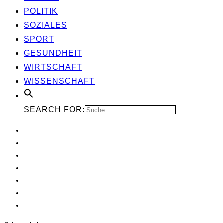
POLI­TIK
SOZIA­LES
SPORT
GESUND­HEIT
WIRT­SCHAFT
WIS­SEN­SCHAFT
SEARCH FOR: