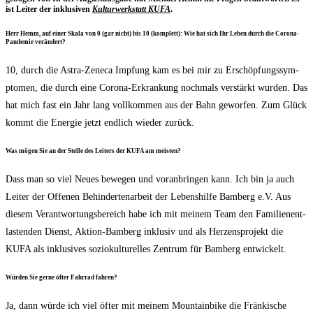
ist Lei­ter der inklu­si­ven
Kul­tur­werk­statt KUFA
.
Herr Hemm, auf einer Ska­la von 0 (gar nicht) bis 10 (kom­plett): Wie hat sich Ihr Leben durch die Coro­na-
Pan­de­mie verändert?
10, durch die Astra-Zene­ca Imp­fung kam es bei mir zu Erschöp­fungs­sym­
pto­men, die durch eine Coro­na-Erkran­kung noch­mals ver­stärkt wur­den. Das
hat mich fast ein Jahr lang voll­kom­men aus der Bahn gewor­fen. Zum Glück
kommt die Ener­gie jetzt end­lich wie­der zurück.
Was mögen Sie an der Stel­le des Lei­ters der KUFA am meisten?
Dass man so viel Neu­es bewe­gen und vor­an­brin­gen kann. Ich bin ja auch
Lei­ter der Offe­nen Behin­der­ten­ar­beit der Lebens­hil­fe Bam­berg e.V. Aus
die­sem Ver­ant­wor­tungs­be­reich habe ich mit mei­nem Team den Fami­li­en­ent­
las­ten­den Dienst, Akti­on-Bam­berg inklu­siv und als Her­zens­pro­jekt die
KUFA als inklu­si­ves sozio­kul­tu­rel­les Zen­trum für Bam­berg entwickelt.
Wür­den Sie ger­ne öfter Fahr­rad fahren?
Ja, dann wür­de ich viel öfter mit mei­nem Moun­tain­bike die Frän­ki­sche