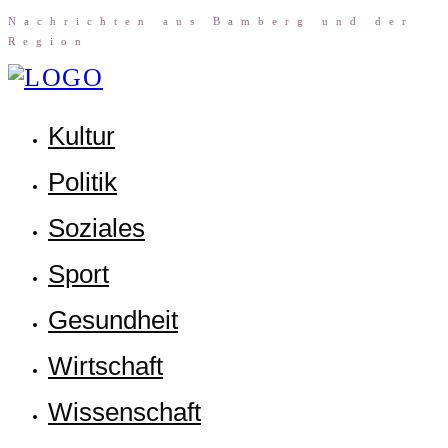
Nach­rich­ten aus Bam­berg und der
Region
Kul­tur
Poli­tik
Sozia­les
Sport
Gesund­heit
Wirt­schaft
Wis­sen­schaft