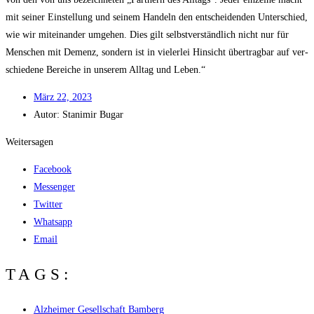
mit sei­ner Ein­stel­lung und sei­nem Han­deln den ent­schei­den­den Unter­schied,
wie wir mit­ein­an­der umge­hen. Dies gilt selbst­ver­ständ­lich nicht nur für
Men­schen mit Demenz, son­dern ist in vie­ler­lei Hin­sicht über­trag­bar auf ver­
schie­de­ne Berei­che in unse­rem All­tag und Leben.“
März 22, 2023
Autor:
Stani­mir Bugar
Weitersagen
Facebook
Messenger
Twitter
Whatsapp
Email
TAGS:
Alzheimer Gesellschaft Bamberg