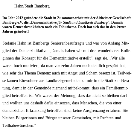
Hahn/Stadt Bamberg
Im Jahr 2012 grün­de­te die Stadt in Zusam­men­ar­beit mit der Alz­hei­mer Gesell­schaft
Bam­berg e.V. die „Demenz­in­itia­ti­ve
für Stadt und Land­kreis Bam­berg
“. Damals
waren Demenz­krank­hei­ten noch ein Tabu­the­ma. Doch hat sich das in den letz­ten
Jah­ren geändert?
Ste­fa­nie Hahn ist Bam­bergs Senio­ren­be­auf­trag­te und war von Anfang Mit­
glied der Demenz­in­itia­ti­ve. „Damals haben wir mit drei wun­der­ba­ren Kol­le­
gin­nen das Kon­zept für die Demenz­in­itia­ti­ve erstellt“, sagt sie. „Wir alle
waren hoch moti­viert, da man vor zehn Jah­ren noch deut­lich gespürt hat,
wie sehr das The­ma Demenz auch mit Angst und Scham besetzt ist. Teil­wei­
se kamen Ein­woh­ner aus Land­kreis­ge­mein­den zu mir in die Stadt zur Bera­
tung, damit in der Gemein­de nie­mand mit­be­kommt, dass ein Fami­li­en­mit­
glied betrof­fen ist. Wir waren der Mei­nung, dass das nicht so blei­ben darf
und woll­ten uns des­halb dafür ein­set­zen, dass Men­schen, die von einer
demen­zi­el­len Erkran­kung betrof­fen sind, kei­ne Aus­gren­zung erfah­ren. Sie
blei­ben Bür­ge­rin­nen und Bür­ger unse­rer Gemein­den, mit Rech­ten und
Teilhabewünschen.“