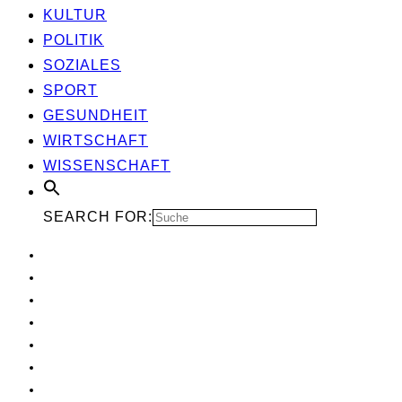
KUL­TUR
POLI­TIK
SOZIA­LES
SPORT
GESUND­HEIT
WIRT­SCHAFT
WIS­SEN­SCHAFT
SEARCH FOR: