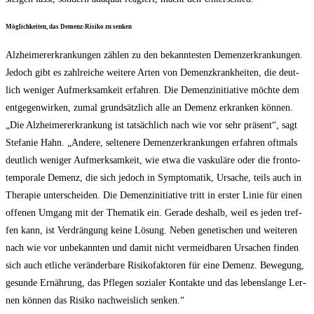
Mög­lich­kei­ten, das Demenz-Risi­ko zu senken
Alz­hei­mer­er­kran­kun­gen zäh­len zu den bekann­tes­ten Demenz­er­kran­kun­gen.
Jedoch gibt es zahl­rei­che wei­te­re Arten von Demenz­krank­hei­ten, die deut­
lich weni­ger Auf­merk­sam­keit erfah­ren. Die Demenz­in­itia­ti­ve möch­te dem
ent­ge­gen­wir­ken, zumal grund­sätz­lich alle an Demenz erkran­ken kön­nen.
„Die Alz­hei­mer­er­kran­kung ist tat­säch­lich nach wie vor sehr prä­sent“, sagt
Ste­fa­nie Hahn. „Ande­re, sel­te­ne­re Demenz­er­kran­kun­gen erfah­ren oft­mals
deut­lich weni­ger Auf­merk­sam­keit, wie etwa die vas­ku­lä­re oder die fron­to­
tem­po­ra­le Demenz, die sich jedoch in Sym­pto­ma­tik, Ursa­che, teils auch in
The­ra­pie unter­schei­den. Die Demenz­in­itia­ti­ve tritt in ers­ter Linie für einen
offe­nen Umgang mit der The­ma­tik ein. Gera­de des­halb, weil es jeden tref­
fen kann, ist Ver­drän­gung kei­ne Lösung. Neben gene­ti­schen und wei­te­ren
nach wie vor unbe­kann­ten und damit nicht ver­meid­ba­ren Ursa­chen fin­den
sich auch etli­che ver­än­der­ba­re Risi­ko­fak­to­ren für eine Demenz. Bewe­gung,
gesun­de Ernäh­rung, das Pfle­gen sozia­ler Kon­tak­te und das lebens­lan­ge Ler­
nen kön­nen das Risi­ko nach­weis­lich senken.“