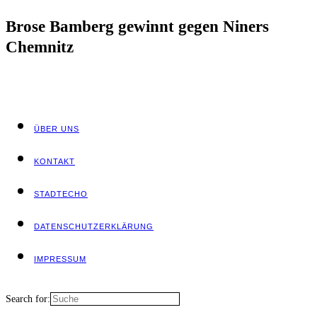
Bro­se Bam­berg gewinnt gegen Niners
Chemnitz
ÜBER UNS
KON­TAKT
STADT­ECHO
DATEN­SCHUTZ­ER­KLÄ­RUNG
IMPRES­SUM
Search for: