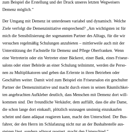
zum Bei­spiel die Erstel­lung und der Druck unse­res letz­ten Weg­wei­sers
Demenz möglich.“
Der Umgang mit Demenz ist unter­des­sen varia­bel und dyna­misch. Wel­che
Zie­le ver­folgt die Demenz­in­itia­ti­ve ent­spre­chend? „Am wich­tigs­ten ist für
mich die Sen­si­bi­li­sie­rung der soge­nann­ten Part­ner des All­tags, für die wir
ver­su­chen regel­mä­ßig Schu­lun­gen anzu­bie­ten – mitt­ler­wei­le auch mit der
Unter­stüt­zung der Fach­stel­le für Demenz und Pfle­ge Ober­fran­ken. Wenn
eine Ver­tre­te­rin oder ein Ver­tre­ter einer Bäcke­rei, einer Bank, eines Fri­seur­
sa­lons oder einer Behör­de an einer Schu­lung teil­nimmt, wer­den die Per­so­
nen zu Mul­ti­pli­ka­to­ren und geben das Erlern­te in ihren Betrie­ben oder
Geschäf­ten wei­ter. Damit wird zum Bei­spiel ein Fri­seur­sa­lon ein geschul­ter
Part­ner der Demenz­in­itia­ti­ve und macht durch einen in sei­nen Räum­lich­kei­
ten ange­brach­ten Auf­kle­ber deut­lich, dass Men­schen mit Demenz dort will­
kom­men sind. Der freund­li­che Ver­käu­fer, dem auf­fällt, dass die alte Dame,
die schon lan­ge dort ein­kauft, plötz­lich sozu­sa­gen unsin­nig ein­zu­kau­fen
scheint und dann adäquat reagie­ren kann, macht den Unter­schied. Der Bus­
fah­rer, der den Herrn im Schlaf­an­zug nicht nur an der Bus­hal­te­stel­le aus­
stei­gen lässt, son­dern adäquat reagiert, macht den Unterschied.“