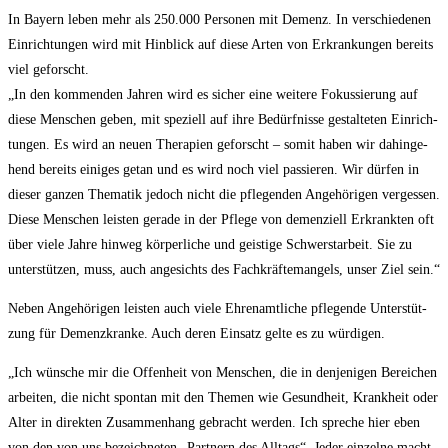
In Bay­ern leben mehr als 250.000 Per­so­nen mit Demenz. In ver­schie­de­nen
Ein­rich­tun­gen wird mit Hin­blick auf die­se Arten von Erkran­kun­gen bereits
viel geforscht.
„In den kom­men­den Jah­ren wird es sicher eine wei­te­re Fokus­sie­rung auf
die­se Men­schen geben, mit spe­zi­ell auf ihre Bedürf­nis­se gestal­te­ten Ein­rich­
tun­gen. Es wird an neu­en The­ra­pien geforscht – somit haben wir dahin­ge­
hend bereits eini­ges getan und es wird noch viel pas­sie­ren. Wir dür­fen in
die­ser gan­zen The­ma­tik jedoch nicht die pfle­gen­den Ange­hö­ri­gen ver­ges­sen.
Die­se Men­schen leis­ten gera­de in der Pfle­ge von demen­zi­ell Erkrank­ten oft
über vie­le Jah­re hin­weg kör­per­li­che und geis­ti­ge Schwerst­ar­beit. Sie zu
unter­stüt­zen, muss, auch ange­sichts des Fach­kräf­te­man­gels, unser Ziel sein.“
Neben Ange­hö­ri­gen leis­ten auch vie­le Ehren­amt­li­che pfle­gen­de Unter­stüt­
zung für Demenz­kran­ke. Auch deren Ein­satz gel­te es zu würdigen.
„Ich wün­sche mir die Offen­heit von Men­schen, die in den­je­ni­gen Berei­chen
arbei­ten, die nicht spon­tan mit den The­men wie Gesund­heit, Krank­heit oder
Alter in direk­ten Zusam­men­hang gebracht wer­den. Ich spre­che hier eben
von den von uns bezeich­ne­ten „Part­nern des All­tags“. Jeder ein­zel­ne macht