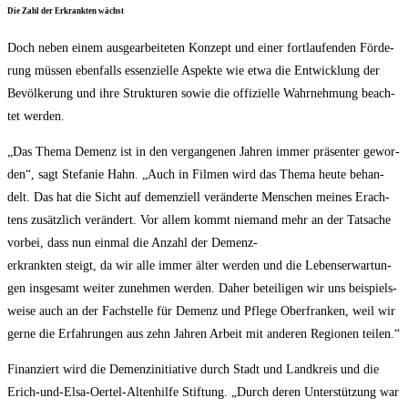
Die Zahl der Erkrank­ten wächst
Doch neben einem aus­ge­ar­bei­te­ten Kon­zept und einer fort­lau­fen­den För­de­
rung müs­sen eben­falls essen­zi­el­le Aspek­te wie etwa die Ent­wick­lung der
Bevöl­ke­rung und ihre Struk­tu­ren sowie die offi­zi­el­le Wahr­neh­mung beach­
tet werden.
„Das The­ma Demenz ist in den ver­gan­ge­nen Jah­ren immer prä­sen­ter gewor­
den“, sagt Ste­fa­nie Hahn. „Auch in Fil­men wird das The­ma heu­te behan­
delt. Das hat die Sicht auf demen­zi­ell ver­än­der­te Men­schen mei­nes Erach­
tens zusätz­lich ver­än­dert. Vor allem kommt nie­mand mehr an der Tat­sa­che
vor­bei, dass nun ein­mal die Anzahl der Demenz-
erkrank­ten steigt, da wir alle immer älter wer­den und die Lebens­er­war­tun­
gen ins­ge­samt wei­ter zuneh­men wer­den. Daher betei­li­gen wir uns bei­spiels­
wei­se auch an der Fach­stel­le für Demenz und Pfle­ge Ober­fran­ken, weil wir
ger­ne die Erfah­run­gen aus zehn Jah­ren Arbeit mit ande­ren Regio­nen teilen.“
Finan­ziert wird die Demenz­in­itia­ti­ve durch Stadt und Land­kreis und die
Erich-und-Elsa-Oer­tel-Alten­hil­fe Stif­tung. „Durch deren Unter­stüt­zung war