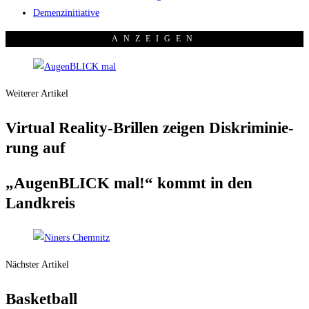
Demenzinitiative
ANZEI­GEN
Weiterer Artikel
Vir­tu­al Rea­li­ty-Bril­len zei­gen Dis­kri­mi­nie­
rung auf
„Augen­BLICK mal!“ kommt in den
Landkreis
Nächster Artikel
Bas­ket­ball