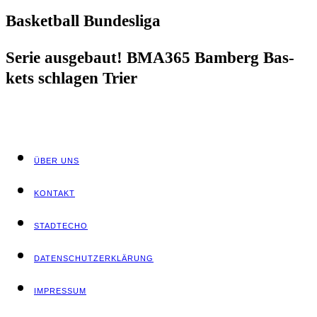
Bas­ket­ball Bundesliga
Serie aus­ge­baut! BMA365 Bam­berg Bas­
kets schla­gen Trier
ÜBER UNS
KON­TAKT
STADT­ECHO
DATEN­SCHUTZ­ER­KLÄ­RUNG
IMPRES­SUM