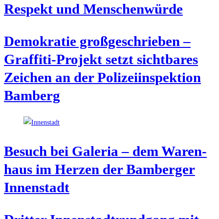
Respekt und Menschenwürde
Demo­kra­tie groß­ge­schrie­ben –
Graf­fi­ti-Pro­jekt setzt sicht­ba­res
Zei­chen an der Poli­zei­in­spek­ti­on
Bamberg
Besuch bei Gale­ria – dem Waren­
haus im Her­zen der Bam­ber­ger
Innenstadt