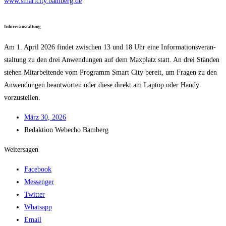
www.smartcity.bamberg.de
Info­ver­an­stal­tung
Am 1. April 2026 fin­det zwi­schen 13 und 18 Uhr eine Infor­ma­ti­ons­ver­an­
stal­tung zu den drei Anwen­dun­gen auf dem Max­platz statt. An drei Stän­den
ste­hen Mit­ar­bei­ten­de vom Pro­gramm Smart City bereit, um Fra­gen zu den
Anwen­dun­gen beant­wor­ten oder die­se direkt am Lap­top oder Han­dy
vorzustellen.
März 30, 2026
Redak­ti­on
Web­echo Bamberg
Weitersagen
Facebook
Messenger
Twitter
Whatsapp
Email