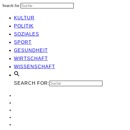
Search for:
KUL­TUR
POLI­TIK
SOZIA­LES
SPORT
GESUND­HEIT
WIRT­SCHAFT
WIS­SEN­SCHAFT
SEARCH FOR: