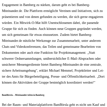
Enga­ge­ment in Bam­berg zu stär­ken, dar­um geht es bei Bamberg-
Miteinander.de. Die Platt­form ermög­licht Ver­ei­nen und Initia­ti­ven, sich zu
prä­sen­tie­ren und von denen gefun­den zu wer­den, die sich ger­ne enga­gie­ren
wür­den. Ein Mit­wirk-O-Mat hilft Unent­schlos­se­nen dabei, die pas­sen­de
Grup­pe für sich zu fin­den. Auch kön­nen neue Grup­pen gegrün­det wer­den,
um sich gemein­sam für etwas ein­zu­set­zen. Zudem bie­tet Bamberg-
Miteinander.de nütz­li­che Werk­zeu­ge zur Zusam­men­ar­beit, unter ande­rem
Chats und Video­kon­fe­ren­zen, das Tei­len und gemein­sa­me Bear­bei­ten von
Doku­men­ten oder auch eine Funk­ti­on für Pro­jekt­ma­nage­ment. „Statt
schwe­rer Ord­ner­samm­lun­gen, unüber­sicht­li­cher E‑Mail-Abspra­chen oder
unsi­che­rer Mes­sen­ger­diens­te bie­tet Bamberg-Miteinander.de eine zen­tra­le,
siche­re Arbeits­um­ge­bung“, erklärt Micha­el Mem­mel, Pro­jekt­lei­ter und Lei­
ter des Amts für Bür­ger­be­tei­li­gung, Pres­se- und Öffent­lich­keits­ar­beit. „Dort
kön­nen die Akti­vi­tä­ten der Grup­pe best­mög­lich koor­di­niert werden!“
Bam­Börs­la – Mit­ein­an­der tei­len in Bamberg
Bei der Raum- und Mate­ri­al­platt­form Bam­Börs­la geht es nicht um Kauf und