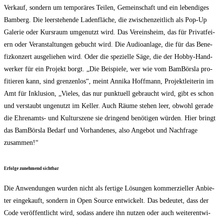
Ver­kauf, son­dern um tem­po­rä­res Tei­len, Gemein­schaft und ein leben­di­ges
Bam­berg. Die leer­ste­hen­de Laden­flä­che, die zwi­schen­zeit­lich als Pop-Up
Gale­rie oder Kurs­raum umge­nutzt wird. Das Ver­eins­heim, das für Pri­vat­fei­
ern oder Ver­an­stal­tun­gen gebucht wird. Die Audio­an­la­ge, die für das Bene­
fiz­kon­zert aus­ge­lie­hen wird. Oder die spe­zi­el­le Säge, die der Hob­by-Hand­
wer­ker für ein Pro­jekt borgt. „Die Bei­spie­le, wer wie vom Bam­Börs­la pro­
fi­tie­ren kann, sind gren­zen­los“, meint Anni­ka Hoff­mann, Pro­jekt­lei­te­rin im
Amt für Inklu­si­on, „Vie­les, das nur punk­tu­ell gebraucht wird, gibt es schon
und ver­staubt unge­nutzt im Kel­ler. Auch Räu­me ste­hen leer, obwohl gera­de
die Ehren­amts- und Kul­tur­sze­ne sie drin­gend benö­ti­gen wür­den. Hier bringt
das Bam­Börs­la Bedarf und Vor­han­de­nes, also Ange­bot und Nach­fra­ge
zusammen!“
Erfol­ge zuneh­mend sichtbar
Die Anwen­dun­gen wur­den nicht als fer­ti­ge Lösun­gen kom­mer­zi­el­ler Anbie­
ter ein­ge­kauft, son­dern in Open Source ent­wi­ckelt. Das bedeu­tet, dass der
Code ver­öf­fent­licht wird, sodass ande­re ihn nut­zen oder auch wei­ter­ent­wi­