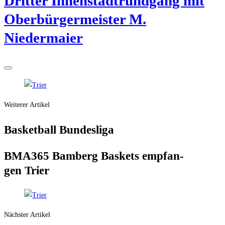
Drit­ter Innen­stadt­rund­gang mit
Ober­bür­ger­meis­ter M.
Niedermaier
Weiterer Artikel
Bas­ket­ball Bundesliga
BMA365 Bam­berg Bas­kets emp­fan­
gen Trier
Nächster Artikel