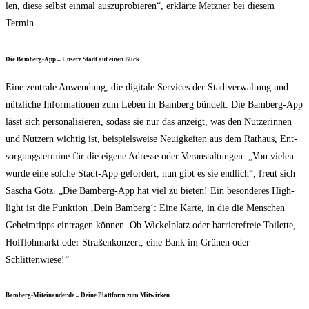
len, die­se selbst ein­mal aus­zu­pro­bie­ren“, erklär­te Metz­ner bei die­sem
Termin.
Die Bam­berg-App – Unse­re Stadt auf einen Blick
Eine zen­tra­le Anwen­dung, die digi­ta­le Ser­vices der Stadt­ver­wal­tung und
nütz­li­che Infor­ma­tio­nen zum Leben in Bam­berg bün­delt. Die Bam­berg-App
lässt sich per­so­na­li­sie­ren, sodass sie nur das anzeigt, was den Nut­ze­rin­nen
und Nut­zern wich­tig ist, bei­spiels­wei­se Neu­ig­kei­ten aus dem Rat­haus, Ent­
sor­gungs­ter­mi­ne für die eige­ne Adres­se oder Ver­an­stal­tun­gen. „Von vie­len
wur­de eine sol­che Stadt-App gefor­dert, nun gibt es sie end­lich“, freut sich
Sascha Götz. „Die Bam­berg-App hat viel zu bie­ten! Ein beson­de­res High­
light ist die Funk­ti­on ‚Dein Bam­berg‘: Eine Kar­te, in die die Men­schen
Geheim­tipps ein­tra­gen kön­nen. Ob Wickel­platz oder bar­rie­re­freie Toi­let­te,
Hoff­loh­markt oder Stra­ßen­kon­zert, eine Bank im Grü­nen oder
Schlittenwiese!“
Bamberg-Miteinander.de – Dei­ne Platt­form zum Mitwirken