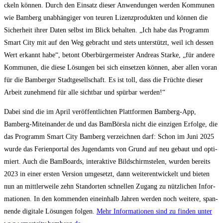
ckeln kön­nen. Durch den Ein­satz die­ser Anwen­dun­gen wer­den Kom­mu­nen
wie Bam­berg unab­hän­gi­ger von teu­ren Lizenz­pro­duk­ten und kön­nen die
Sicher­heit ihrer Daten selbst im Blick behal­ten. „Ich habe das Pro­gramm
Smart City mit auf den Weg gebracht und stets unter­stützt, weil ich des­sen
Wert erkannt habe“, betont Ober­bür­ger­meis­ter Andre­as Star­ke, „für ande­re
Kom­mu­nen, die die­se Lösun­gen bei sich ein­set­zen kön­nen, aber allen vor­an
für die Bam­ber­ger Stadt­ge­sell­schaft. Es ist toll, dass die Früch­te die­ser
Arbeit zuneh­mend für alle sicht­bar und spür­bar werden!“
Dabei sind die im April ver­öf­fent­lich­ten Platt­for­men Bam­berg-App,
Bamberg-Miteinander.de und das Bam­Börs­la nicht die ein­zi­gen Erfol­ge, die
das Pro­gramm Smart City Bam­berg ver­zeich­nen darf: Schon im Juni 2025
wur­de das Feri­en­por­tal des Jugend­amts von Grund auf neu gebaut und opti­
miert. Auch die Bam­Boards, inter­ak­ti­ve Bild­schirm­s­te­len, wur­den bereits
2023 in einer ers­ten Ver­si­on umge­setzt, dann wei­ter­ent­wi­ckelt und bie­ten
nun an mitt­ler­wei­le zehn Stand­or­ten schnel­len Zugang zu nütz­li­chen Infor­
ma­tio­nen. In den kom­men­den ein­ein­halb Jah­ren wer­den noch wei­te­re, span­
nen­de digi­ta­le Lösun­gen fol­gen.
Mehr Infor­ma­tio­nen sind zu fin­den unter