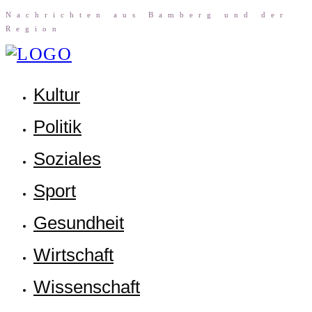
Nach­rich­ten aus Bam­berg und der
Region
Kul­tur
Poli­tik
Sozia­les
Sport
Gesund­heit
Wirt­schaft
Wis­sen­schaft