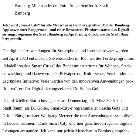
Bamberg-Miteinander.de. Foto: Sonja Seufferth, Stadt
Bamberg
Jetzt wird „Smart City“ für alle Men­schen in Bam­berg greif­bar. Mit der Bam­berg-
App sowie einer Enga­ge­ment- und einer Res­sour­cen-Platt­form star­tet das Digi­ta­li­
sie­rungs­pro­gramm der Stadt Bam­berg im April rich­tig durch, wie die Stadt Bam­
berg mitteilt.
Die digi­ta­len Anwen­dun­gen für Smart­phone und Inter­net­brow­ser wur­den
seit April 2023 ent­wi­ckelt. Sie ent­stan­den im Rah­men des För­der­pro­gramms
„Modell­pro­jek­te Smart Cities“ des Bun­des­mi­nis­te­ri­ums für Woh­nen, Stadt­
ent­wick­lung und Bau­we­sen. „Ob Pri­vat­per­son, Kul­tur­sze­ne, Ver­ein oder neu
gegrün­de­te Initia­ti­ve: Vie­le wer­den von den inno­va­ti­ven Anwen­dun­gen pro­
fi­tie­ren“, erklärt Digi­ta­li­sie­rungs­re­fe­rent Dr. Ste­fan Goller.
Den offi­zi­el­len Start­schuss gab es am Don­ners­tag, 26. März 2026, im
Stadt:Raum, als Dr. Gol­ler, Smart-City-Pro­gramm­lei­ter Sascha Götz und
Drit­ter Bür­ger­meis­ter Wolf­gang Metz­ner die drei Anwen­dun­gen sym­bo­lisch
in Betrieb nah­men. „Dank Smart City sind hier ganz her­vor­ra­gen­de digi­ta­le
Lösun­gen ent­stan­den. Ich kann nur jedem Men­schen in Bam­berg emp­feh­