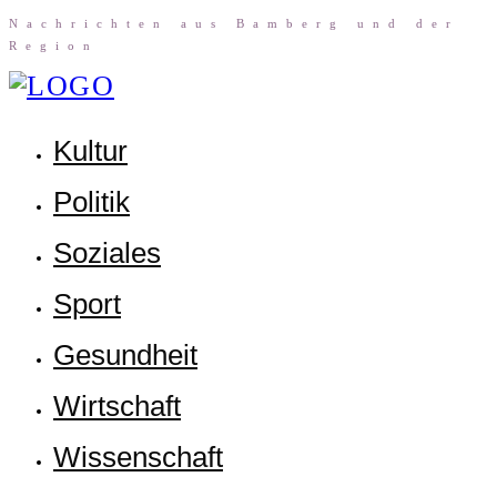
Nach­rich­ten aus Bam­berg und der
Region
Kul­tur
Poli­tik
Sozia­les
Sport
Gesund­heit
Wirt­schaft
Wis­sen­schaft