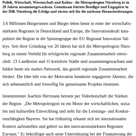
Poli­tik, Wirt­schaft, Wis­sen­schaft und Kul­tur– die Metro­pol­re­gi­on Nürn­berg ist in
20 Jah­ren zusam­men­ge­wach­sen. Gemein­sam fei­er­ten Betei­lig­te und Enga­gier­te in
der IHK Nürn­berg die Erfol­ge und rüs­ten sich für die nächs­ten Herausforderungen.
3,6 Mil­lio­nen Bür­ge­rin­nen und Bür­ger leben heu­te in einer der wirt­schafts­
stärks­ten Regio­nen in Deutsch­land und Euro­pa; die Inno­va­ti­ons­kraft kata­
pul­tiert die Regi­on in die Spit­zen­grup­pe der EU Regio­nal Inno­va­ti­on Val­
leys. Seit ihrer Grün­dung vor 20 Jah­ren hat sich die Metro­pol­re­gi­on Nürn­
berg zu einem Vor­bild für erfolg­rei­che regio­na­le Zusam­men­ar­beit ent­wi­
ckelt. 23 Land­krei­se und 11 kreis­freie Städ­te sind zusam­men­ge­wach­sen und
bil­den heu­te ein star­kes Netz­werk, das gezielt regio­na­le Zusam­men­ar­beit
för­dert. Die Idee lebt von der Moti­va­ti­on hun­der­ter enga­gier­ter Akteu­re, die
sich neben­amt­lich und frei­wil­lig für gemein­sa­me Pro­jek­te einsetzen.
Innen­mi­nis­ter Joa­chim Herr­mann beton­te per Video­bot­schaft die Stär­ken
der Regi­on: „Die Metro­pol­re­gi­on ist ein Motor der wirt­schaft­li­chen, sozia­
len und kul­tu­rel­len Ent­wick­lung und steht für die Leis­tungs- und Kon­kur­
renz­fä­hig­keit Bay­erns. Sie hat früh­zei­tig erkannt sich im inter­na­tio­na­len
Kon­text auf­zu­stel­len und gehört zu den inno­va­ti­ons­stärks­ten Regio­nen
Euro­pas.“ Er bekräf­tig­te auch sei­ne Unter­stüt­zung bei der Finan­zie­rung der