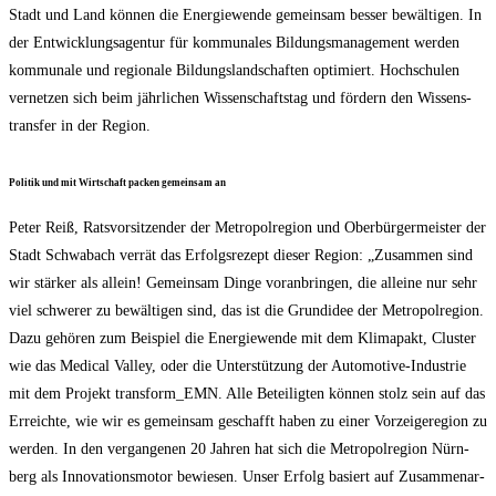
Stadt und Land kön­nen die Ener­gie­wen­de gemein­sam bes­ser bewäl­ti­gen. In
der Ent­wick­lungs­agen­tur für kom­mu­na­les Bil­dungs­ma­nage­ment wer­den
kom­mu­na­le und regio­na­le Bil­dungs­land­schaf­ten opti­miert. Hoch­schu­len
ver­net­zen sich beim jähr­li­chen Wis­sen­schafts­tag und för­dern den Wis­sens­
trans­fer in der Region.
Poli­tik und mit Wirt­schaft packen gemein­sam an
Peter Reiß, Rats­vor­sit­zen­der der Metro­pol­re­gi­on und Ober­bür­ger­meis­ter der
Stadt Schwa­bach ver­rät das Erfolgs­re­zept die­ser Regi­on: „Zusam­men sind
wir stär­ker als allein! Gemein­sam Din­ge vor­an­brin­gen, die allei­ne nur sehr
viel schwe­rer zu bewäl­ti­gen sind, das ist die Grund­idee der Metro­pol­re­gi­on.
Dazu gehö­ren zum Bei­spiel die Ener­gie­wen­de mit dem Kli­ma­pakt, Clus­ter
wie das Medi­cal Val­ley, oder die Unter­stüt­zung der Auto­mo­ti­ve-Indus­trie
mit dem Pro­jekt transform_​EMN. Alle Betei­lig­ten kön­nen stolz sein auf das
Erreich­te, wie wir es gemein­sam geschafft haben zu einer Vor­zei­ge­re­gi­on zu
wer­den. In den ver­gan­ge­nen 20 Jah­ren hat sich die Metro­pol­re­gi­on Nürn­
berg als Inno­va­ti­ons­mo­tor bewie­sen. Unser Erfolg basiert auf Zusam­men­ar­