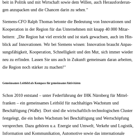
beit in Poli­tik und mit Wirt­schaft sowie dem Wil­len, auch Her­aus­for­de­run­
gen anzu­pa­cken und die Chan­cen dar­in zu sehen.“
Sie­mens-CFO Ralph Tho­mas beton­te die Bedeu­tung von Inno­va­tio­nen und
Koope­ra­ti­on in der Regi­on für das Unter­neh­men mit knapp 40.000 Mit­ar­
bei­tern: „Die Regi­on hat viel erreicht und ist stark gewach­sen, auch im Hin­
blick auf Inno­va­tio­nen. Wir bei Sie­mens wis­sen: Inno­va­ti­on braucht Anpas­
sungs­fä­hig­keit, Koope­ra­ti­on, Schnel­lig­keit und den Mut, sich immer wie­der
neu zu erfin­den. Las­sen Sie uns auch in Zukunft gemein­sam dar­an arbei­ten,
die Regi­on noch stär­ker zu machen!“
Gemein­sa­mes Leit­bild als Kom­pass für gemein­sa­me Aktivitäten
Schon 2010 ent­stand – unter Feder­füh­rung der IHK Nürn­berg für Mit­tel­
fran­ken – ein gemein­sa­mes Leit­bild für nach­hal­ti­ges Wachs­tum und
Beschäf­ti­gung (WaBe). Dort sind die wirt­schaft­lich-tech­no­lo­gi­schen Clus­ter
fest­ge­legt, die ein hohes Wachs­tum bei Beschäf­ti­gung und Wert­schöp­fung
ver­spre­chen. Dazu gehö­ren u.a. Ener­gie und Umwelt, Ver­kehr und Logis­tik,
Infor­ma­ti­on und Kom­mu­ni­ka­ti­on, Auto­mo­ti­ve sowie das inter­na­tio­na­le