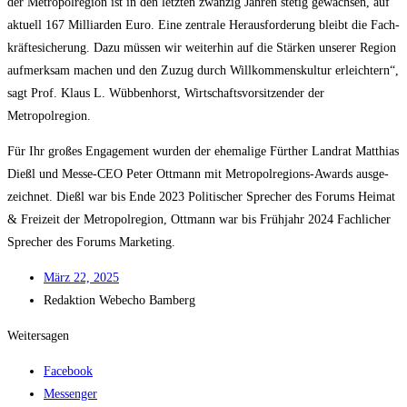
der Metro­pol­re­gi­on ist in den letz­ten zwan­zig Jah­ren ste­tig gewach­sen, auf
aktu­ell 167 Mil­li­ar­den Euro. Eine zen­tra­le Her­aus­for­de­rung bleibt die Fach­
kräf­te­si­che­rung. Dazu müs­sen wir wei­ter­hin auf die Stär­ken unse­rer Regi­on
auf­merk­sam machen und den Zuzug durch Will­kom­mens­kul­tur erleich­tern“,
sagt Prof. Klaus L. Wüb­ben­horst, Wirt­schafts­vor­sit­zen­der der
Metropolregion.
Für Ihr gro­ßes Enga­ge­ment wur­den der ehe­ma­li­ge Für­ther Land­rat Mat­thi­as
Dießl und Mes­se-CEO Peter Ott­mann mit Metro­pol­re­gi­ons-Awards aus­ge­
zeich­net. Dießl war bis Ende 2023 Poli­ti­scher Spre­cher des Forums Hei­mat
& Frei­zeit der Metro­pol­re­gi­on, Ott­mann war bis Früh­jahr 2024 Fach­li­cher
Spre­cher des Forums Marketing.
März 22, 2025
Redak­ti­on
Web­echo Bamberg
Weitersagen
Facebook
Messenger