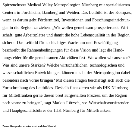
Spit­zen­clus­ter Medi­cal Val­ley Metro­pol­re­gi­on Nürn­berg mit spe­zia­li­sier­ten
Cen­tern in Forch­heim, Bam­berg und Wei­den. Das Leit­bild ist der Kom­pass,
wenn es dar­um geht För­der­mit­tel, Inves­ti­tio­nen und For­schungs­ein­rich­tun­
gen in die Regi­on zu zie­hen. „Wir wol­len gemein­sam pro­spe­rie­ren­de Wirt­
schaft, gute Arbeits­plät­ze und damit die hohe Lebens­qua­li­tät in der Regi­on
sichern. Das Leit­bild für nach­hal­ti­ges Wachs­tum und Beschäf­ti­gung
beschreibt die Rah­men­be­din­gun­gen für die­se Visi­on und legt die Hand­
lungs­fel­der für die gemein­sa­men Akti­vi­tä­ten fest. Wo wol­len wir anset­zen?
Was sind unse­re Stär­ken? Wel­che wirt­schaft­li­chen, tech­no­lo­gi­schen und
wis­sen­schaft­li­chen Ent­wick­lun­gen kön­nen uns in der Metro­pol­re­gi­on dabei
beson­ders nach vor­ne brin­gen? Mit die­sen Fra­gen beschäf­tigt sich auch die
Fort­schrei­bung des Leit­bil­des. Des­halb finan­zie­ren wir als IHK Nürn­berg
für Mit­tel­fran­ken ger­ne die­sen breit auf­ge­stell­ten Pro­zess, um die Regi­on
nach vor­ne zu brin­gen“, sagt Mar­kus Lötzsch, stv. Wirt­schafts­vor­sit­zen­der
und Haupt­ge­schäfts­füh­rer der IHK Nürn­berg für Mittelfranken.
Zukunfts­agen­tur als Ant­wort auf den Wandel