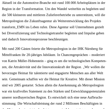
Aktu­ell ist die Auto­mo­ti­ve-Bran­che mit rund 100.000 Arbeits­plät­zen in der
Regi­on in der Trans­for­ma­ti­on. Um den Wan­del wei­ter­hin zu beglei­ten und
die 500 klei­ne­ren und mitt­le­ren Zulie­fe­rer­be­trie­be zu unter­stüt­zen, will die
Metro­pol­re­gi­on die Zukunfts­agen­tur als Wei­ter­ent­wick­lung des Pro­jekts
transform_​EMN ins Leben rufen. Die­se Agen­tur soll Unter­neh­men gezielt
bei Diver­si­fi­zie­rung und Tech­no­lo­gie­trans­fer beglei­ten und Impul­se geben
und dadurch Inno­va­ti­ons­pro­zes­se beschleunigen.
Mit rund 200 Gäs­ten fei­er­te die Metro­pol­re­gi­on in der IHK Nürn­berg für
Mit­tel­fran­ken ihr 20-jäh­ri­ges Jubi­lä­um. In Chan­cen­ge­sprä­chen – mode­riert
von Kat­rin Mül­ler-Hohen­stein – ging es um die tech­no­lo­gi­schen Kom­pe­ten­
zen, die Attrak­ti­vi­tät und die Inno­va­ti­ons­kraft der Regi­on. „Wir wol­len die
bevor­zug­te Hei­mat für talen­tier­te und enga­gier­te Men­schen aus aller Welt
sein. Gemein­sam schaf­fen wir die Hei­mat für Krea­ti­ve. Mit die­ser Mis­si­on
sind wir 2005 gestar­tet. Schon allein die Aner­ken­nung als Metro­pol­re­gi­on
war ein kraft­vol­les State­ment zu den Stär­ken und Ent­wick­lungs­po­ten­zia­len
unse­rer nord­baye­ri­schen Regi­on. Es ent­wi­ckelt sich eine neue Auf­bruchs­
stim­mung. Die Wirt­schafts­leis­tung der rund 2 Mil­lio­nen Beschäf­tig­ten in