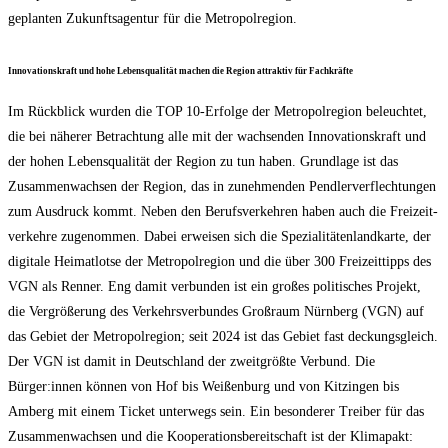
geplan­ten Zukunfts­agen­tur für die Metropolregion.
Inno­va­ti­ons­kraft und hohe Lebens­qua­li­tät machen die Regi­on attrak­tiv für Fachkräfte
Im Rück­blick wur­den die TOP 10-Erfol­ge der Metro­pol­re­gi­on beleuch­tet,
die bei nähe­rer Betrach­tung alle mit der wach­sen­den Inno­va­ti­ons­kraft und
der hohen Lebens­qua­li­tät der Regi­on zu tun haben. Grund­la­ge ist das
Zusam­men­wach­sen der Regi­on, das in zuneh­men­den Pend­ler­ver­flech­tun­gen
zum Aus­druck kommt. Neben den Berufs­ver­keh­ren haben auch die Frei­zeit­
ver­keh­re zuge­nom­men. Dabei erwei­sen sich die Spe­zia­li­tä­ten­land­kar­te, der
digi­ta­le Hei­mat­lot­se der Metro­pol­re­gi­on und die über 300 Frei­zeit­tipps des
VGN als Ren­ner. Eng damit ver­bun­den ist ein gro­ßes poli­ti­sches Pro­jekt,
die Ver­grö­ße­rung des Ver­kehrs­ver­bun­des Groß­raum Nürn­berg (VGN) auf
das Gebiet der Metro­pol­re­gi­on; seit 2024 ist das Gebiet fast deckungs­gleich.
Der VGN ist damit in Deutsch­land der zweit­größ­te Ver­bund. Die
Bürger:innen kön­nen von Hof bis Wei­ßen­burg und von Kit­zin­gen bis
Amberg mit einem Ticket unter­wegs sein. Ein beson­de­rer Trei­ber für das
Zusam­men­wach­sen und die Koope­ra­ti­ons­be­reit­schaft ist der Kli­ma­pakt: