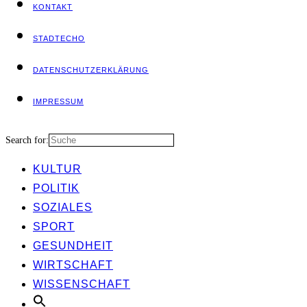
KON­TAKT
STADT­ECHO
DATEN­SCHUTZ­ER­KLÄ­RUNG
IMPRES­SUM
Search for:
KUL­TUR
POLI­TIK
SOZIA­LES
SPORT
GESUND­HEIT
WIRT­SCHAFT
WIS­SEN­SCHAFT