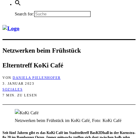
Search for:
Netz­wer­ken beim Frühstück
Eltern­treff KoKi Café
VON
DANIELA PIELENHOFER
3. JANUAR 2023
SOZIALES
7 MIN. ZU LESEN
Netzwerken beim Frühstück im KoKi Café, Foto: KoKi Café
Seit fünf Jah­ren gibt es das KoKi Café im Stadt­teil­treff Bas­KID­hall in der Korn­stra­
ße 20 im Bam­ber­ger Osten.
Immer mitt­wochs
tref­fen sich dort zwi­schen halb zehn