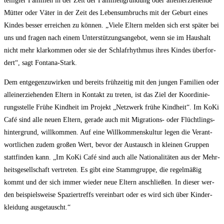
tei­lig­ter Fami­li­en in der Zeit der Fami­li­en­grün­dung oder allein­er­zie­hen­de
Müt­ter oder Väter in der Zeit des Lebens­um­bruchs mit der Geburt eines
Kin­des bes­ser errei­chen zu kön­nen. „Vie­le Eltern mel­den sich erst spä­ter bei
uns und fra­gen nach einem Unter­stüt­zungs­an­ge­bot, wenn sie im Haus­halt
nicht mehr klar­kom­men oder sie der Schlaf­rhyth­mus ihres Kin­des über­for­
dert“, sagt Fontana-Stark.
Dem ent­ge­gen­zu­wir­ken und bereits früh­zei­tig mit den jun­gen Fami­li­en oder
allein­er­zie­hen­den Eltern in Kon­takt zu tre­ten, ist das Ziel der Koor­di­nie­
rungs­stel­le Frü­he Kind­heit im Pro­jekt „Netz­werk frü­he Kind­heit“. Im KoKi
Café sind alle neu­en Eltern, gera­de auch mit Migra­ti­ons- oder Flücht­lings­
hin­ter­grund, will­kom­men. Auf eine Will­kom­mens­kul­tur legen die Ver­ant­
wort­li­chen zudem gro­ßen Wert, bevor der Aus­tausch in klei­nen Grup­pen
statt­fin­den kann. „Im KoKi Café sind auch alle Natio­na­li­tä­ten aus der Mehr­
heits­ge­sell­schaft ver­tre­ten. Es gibt eine Stamm­grup­pe, die regel­mä­ßig
kommt und der sich immer wie­der neue Eltern anschlie­ßen. In die­ser wer­
den bei­spiels­wei­se Spa­zier­treffs ver­ein­bart oder es wird sich über Kin­der­
klei­dung ausgetauscht.“