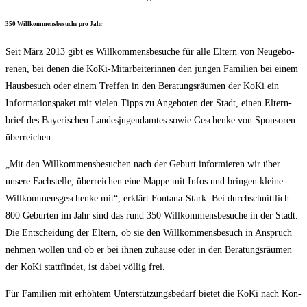
350 Will­kom­mens­be­su­che pro Jahr
Seit März 2013 gibt es Will­kom­mens­be­su­che für alle Eltern von Neu­ge­bo­
re­nen, bei denen die KoKi-Mit­ar­bei­te­rin­nen den jun­gen Fami­li­en bei einem
Haus­be­such oder einem Tref­fen in den Bera­tungs­räu­men der KoKi ein
Infor­ma­ti­ons­pa­ket mit vie­len Tipps zu Ange­bo­ten der Stadt, einen Eltern­
brief des Baye­ri­schen Lan­des­ju­gend­am­tes sowie Geschen­ke von Spon­so­ren
überreichen.
„Mit den Will­kom­mens­be­su­chen nach der Geburt infor­mie­ren wir über
unse­re Fach­stel­le, über­rei­chen eine Map­pe mit Infos und brin­gen klei­ne
Will­kom­mens­ge­schen­ke mit“, erklärt Fon­ta­na-Stark. Bei durch­schnitt­lich
800 Gebur­ten im Jahr sind das rund 350 Will­kom­mens­be­su­che in der Stadt.
Die Ent­schei­dung der Eltern, ob sie den Will­kom­mens­be­such in Anspruch
neh­men wol­len und ob er bei ihnen zuhau­se oder in den Bera­tungs­räu­men
der KoKi statt­fin­det, ist dabei völ­lig frei.
Für Fami­li­en mit erhöh­tem Unter­stüt­zungs­be­darf bie­tet die KoKi nach Kon­