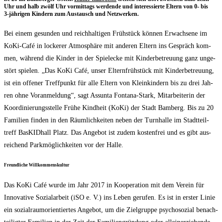
Uhr und halb zwölf Uhr vor­mit­tags wer­den­de und inter­es­sier­te Eltern von 0- bis
3‑jährigen Kin­dern zum Aus­tausch und Netzwerken.
Bei einem gesun­den und reich­hal­ti­gen Früh­stück kön­nen Erwach­se­ne im
KoKi-Café in locke­rer Atmo­sphä­re mit ande­ren Eltern ins Gespräch kom­
men, wäh­rend die Kin­der in der Spiel­ecke mit Kin­der­be­treu­ung ganz unge­
stört spie­len. „Das KoKi Café, unser Eltern­früh­stück mit Kin­der­be­treu­ung,
ist ein offe­ner Treff­punkt für alle Eltern von Klein­kin­dern bis zu drei Jah­
ren ohne Vor­anmel­dung“, sagt Ass­un­ta Fon­ta­na-Stark, Mit­ar­bei­te­rin der
Koor­di­nie­rungs­stel­le Frü­he Kind­heit (KoKi) der Stadt Bam­berg. Bis zu 20
Fami­li­en fin­den in den Räum­lich­kei­ten neben der Turn­hal­le im Stadt­teil­
treff Bas­KID­hall Platz. Das Ange­bot ist zudem kos­ten­frei und es gibt aus­
rei­chend Park­mög­lich­kei­ten vor der Halle.
Freund­li­che Willkommenskultur
Das KoKi Café wur­de im Jahr 2017 in Koope­ra­ti­on mit dem Ver­ein für
Inno­va­ti­ve Sozi­al­ar­beit (iSO e. V.) ins Leben geru­fen. Es ist in ers­ter Linie
ein sozi­al­raum­ori­en­tier­tes Ange­bot, um die Ziel­grup­pe psy­cho­so­zi­al benach­