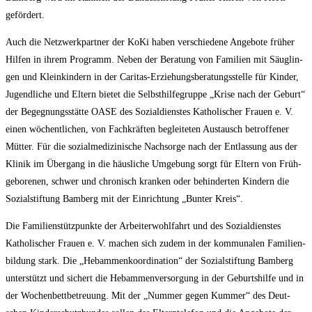
gefördert.
Auch die Netz­werk­part­ner der KoKi haben ver­schie­de­ne Ange­bo­te frü­her
Hil­fen in ihrem Pro­gramm. Neben der Bera­tung von Fami­li­en mit Säug­lin­
gen und Klein­kin­dern in der Cari­tas-Erzie­hungs­be­ra­tungs­stel­le für Kin­der,
Jugend­li­che und Eltern bie­tet die Selbst­hil­fe­grup­pe „Kri­se nach der Geburt“
der Begeg­nungs­stät­te OASE des Sozi­al­diens­tes Katho­li­scher Frau­en e. V.
einen wöchent­li­chen, von Fach­kräf­ten beglei­te­ten Aus­tausch betrof­fe­ner
Müt­ter. Für die sozi­al­me­di­zi­ni­sche Nach­sor­ge nach der Ent­las­sung aus der
Kli­nik im Über­gang in die häus­li­che Umge­bung sorgt für Eltern von Früh­
ge­bo­re­nen, schwer und chro­nisch kran­ken oder behin­der­ten Kin­dern die
Sozi­al­stif­tung Bam­berg mit der Ein­rich­tung „Bun­ter Kreis“.
Die Fami­li­en­stütz­punk­te der Arbei­ter­wohl­fahrt und des Sozi­al­diens­tes
Katho­li­scher Frau­en e. V. machen sich zudem in der kom­mu­na­len Fami­li­en­
bil­dung stark. Die „Heb­am­men­ko­or­di­na­ti­on“ der Sozi­al­stif­tung Bam­berg
unter­stützt und sichert die Heb­am­men­ver­sor­gung in der Geburts­hil­fe und in
der Wochen­bett­be­treu­ung. Mit der „Num­mer gegen Kum­mer“ des Deut­