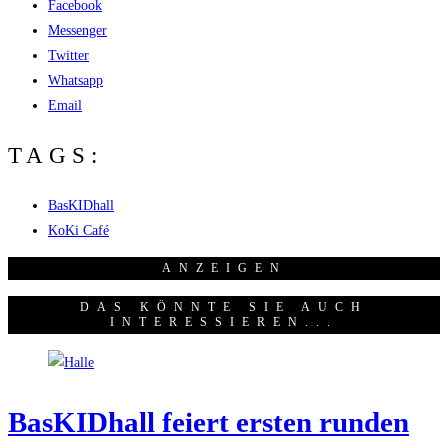
Facebook
Messenger
Twitter
Whatsapp
Email
TAGS:
BasKIDhall
KoKi Café
ANZEI­GEN
DAS KÖNNTE SIE AUCH
INTERESSIEREN...
Bas­KID­hall fei­ert ers­ten run­den