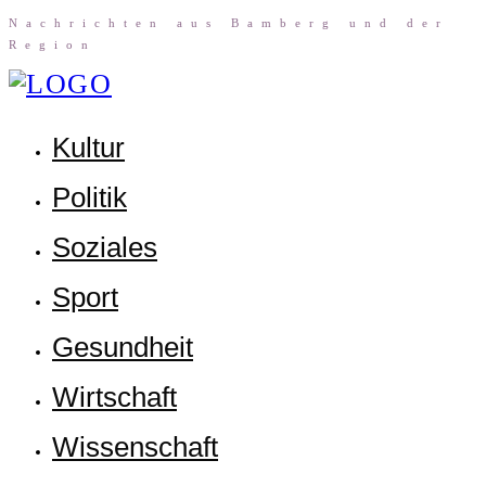
Nach­rich­ten aus Bam­berg und der
Region
Kul­tur
Poli­tik
Sozia­les
Sport
Gesund­heit
Wirt­schaft
Wis­sen­schaft