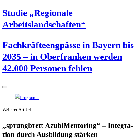
Stu­die „Regio­na­le
Arbeitslandschaften“
Fach­kräf­te­eng­päs­se in Bay­ern bis
2035 – in Ober­fran­ken wer­den
42.000 Per­so­nen fehlen
Weiterer Artikel
„sprung­brett Azu­bi­Men­to­ring“ – Inte­gra­
ti­on durch Aus­bil­dung stärken