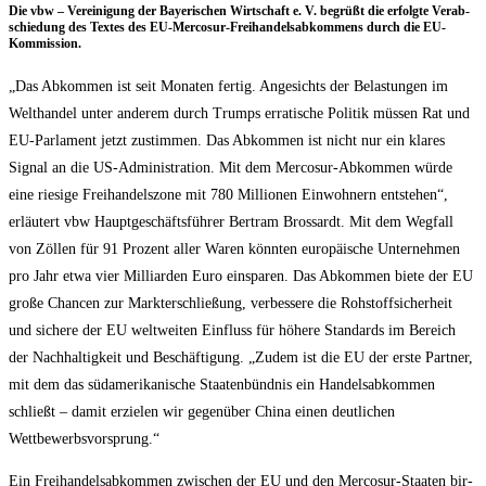
Die vbw – Ver­ei­ni­gung der Baye­ri­schen Wirt­schaft e. V. begrüßt die erfolg­te Ver­ab­
schie­dung des Tex­tes des EU-Mer­co­sur-Frei­han­dels­ab­kom­mens durch die EU-
Kommission.
„Das Abkom­men ist seit Mona­ten fer­tig. Ange­sichts der Belas­tun­gen im
Welt­han­del unter ande­rem durch Trumps erra­ti­sche Poli­tik müs­sen Rat und
EU-Par­la­ment jetzt zustim­men. Das Abkom­men ist nicht nur ein kla­res
Signal an die US-Admi­nis­tra­ti­on. Mit dem Mer­co­sur-Abkom­men wür­de
eine rie­si­ge Frei­han­dels­zo­ne mit 780 Mil­lio­nen Ein­woh­nern ent­ste­hen“,
erläu­tert vbw Haupt­ge­schäfts­füh­rer Bert­ram Bros­sardt. Mit dem Weg­fall
von Zöl­len für 91 Pro­zent aller Waren könn­ten euro­päi­sche Unter­neh­men
pro Jahr etwa vier Mil­li­ar­den Euro ein­spa­ren. Das Abkom­men bie­te der EU
gro­ße Chan­cen zur Markt­er­schlie­ßung, ver­bes­se­re die Roh­stoff­si­cher­heit
und siche­re der EU welt­wei­ten Ein­fluss für höhe­re Stan­dards im Bereich
der Nach­hal­tig­keit und Beschäf­ti­gung. „Zudem ist die EU der ers­te Part­ner,
mit dem das süd­ame­ri­ka­ni­sche Staa­ten­bünd­nis ein Han­dels­ab­kom­men
schließt – damit erzie­len wir gegen­über Chi­na einen deut­li­chen
Wettbewerbsvorsprung.“
Ein Frei­han­dels­ab­kom­men zwi­schen der EU und den Mer­co­sur-Staa­ten bir­