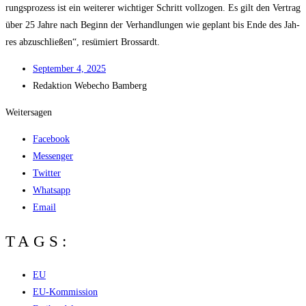
rungs­pro­zess ist ein wei­te­rer wich­ti­ger Schritt voll­zo­gen. Es gilt den Ver­trag
über 25 Jah­re nach Beginn der Ver­hand­lun­gen wie geplant bis Ende des Jah­
res abzu­schlie­ßen“, resü­miert Brossardt.
Sep­tem­ber 4, 2025
Redak­ti­on
Web­echo Bamberg
Weitersagen
Facebook
Messenger
Twitter
Whatsapp
Email
TAGS:
EU
EU-Kommission