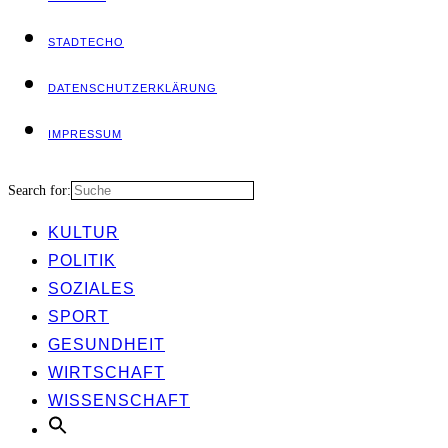
STADT­ECHO
DATEN­SCHUTZ­ER­KLÄ­RUNG
IMPRES­SUM
Search for:
KUL­TUR
POLI­TIK
SOZIA­LES
SPORT
GESUND­HEIT
WIRT­SCHAFT
WIS­SEN­SCHAFT