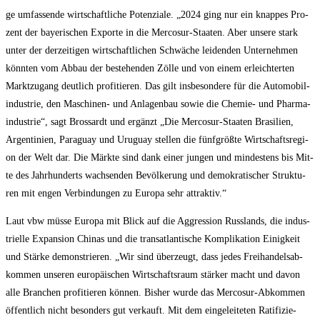
ge umfas­sen­de wirt­schaft­li­che Poten­zia­le. „2024 ging nur ein knap­pes Pro­
zent der baye­ri­schen Expor­te in die Mer­co­sur-Staa­ten. Aber unse­re stark
unter der der­zei­ti­gen wirt­schaft­li­chen Schwä­che lei­den­den Unter­neh­men
könn­ten vom Abbau der bestehen­den Zöl­le und von einem erleich­ter­ten
Markt­zu­gang deut­lich pro­fi­tie­ren. Das gilt ins­be­son­de­re für die Auto­mo­bil­
in­dus­trie, den Maschi­nen- und Anla­gen­bau sowie die Che­mie- und Phar­ma­
in­dus­trie“, sagt Bros­sardt und ergänzt „Die Mer­co­sur-Staa­ten Bra­si­li­en,
Argen­ti­ni­en, Para­gu­ay und Uru­gu­ay stel­len die fünf­größ­te Wirt­schafts­re­gi­
on der Welt dar. Die Märk­te sind dank einer jun­gen und min­des­tens bis Mit­
te des Jahr­hun­derts wach­sen­den Bevöl­ke­rung und demo­kra­ti­scher Struk­tu­
ren mit engen Ver­bin­dun­gen zu Euro­pa sehr attraktiv.“
Laut vbw müs­se Euro­pa mit Blick auf die Aggres­si­on Russ­lands, die indus­
tri­el­le Expan­si­on Chi­nas und die trans­at­lan­ti­sche Kom­pli­ka­ti­on Einig­keit
und Stär­ke demons­trie­ren. „Wir sind über­zeugt, dass jedes Frei­han­dels­ab­
kom­men unse­ren euro­päi­schen Wirt­schafts­raum stär­ker macht und davon
alle Bran­chen pro­fi­tie­ren kön­nen. Bis­her wur­de das Mer­co­sur-Abkom­men
öffent­lich nicht beson­ders gut ver­kauft. Mit dem ein­ge­lei­te­ten Rati­fi­zie­