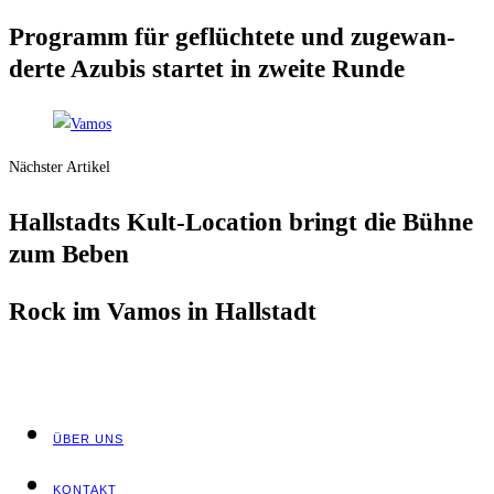
Pro­gramm für geflüch­te­te und zuge­wan­
der­te Azu­bis star­tet in zwei­te Runde
Nächster Artikel
Hall­stadts Kult-Loca­ti­on bringt die Büh­ne
zum Beben
Rock im Vamos in Hallstadt
ÜBER UNS
KON­TAKT