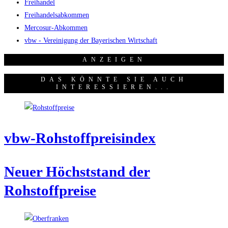
Freihandel
Freihandelsabkommen
Mercosur-Abkommen
vbw - Vereinigung der Bayerischen Wirtschaft
ANZEI­GEN
DAS KÖNNTE SIE AUCH
INTERESSIEREN...
vbw-Roh­stoff­preis­in­dex
Neu­er Höchst­stand der
Rohstoffpreise