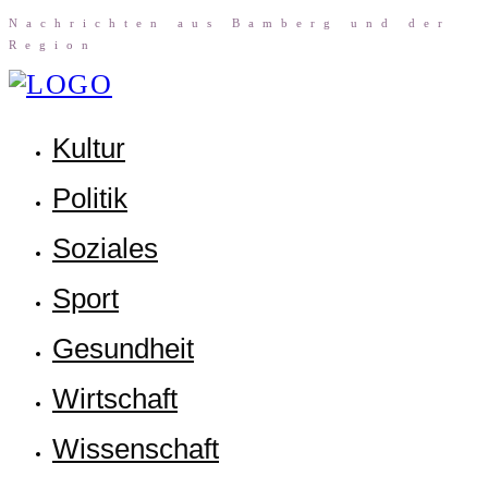
Nach­rich­ten aus Bam­berg und der
Region
Kul­tur
Poli­tik
Sozia­les
Sport
Gesund­heit
Wirt­schaft
Wis­sen­schaft