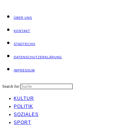
ÜBER UNS
KON­TAKT
STADT­ECHO
DATEN­SCHUTZ­ER­KLÄ­RUNG
IMPRES­SUM
Search for:
KUL­TUR
POLI­TIK
SOZIA­LES
SPORT