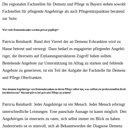
Die regio­na­len Fach­stel­len für Demenz und Pfle­ge in Bay­ern ste­hen sowohl
Fach­stel­len für pfle­gen­de Ange­hö­ri­ge als auch Pfle­ge­stütz­punk­ten bera­tend
zur Seite.
Wie vie­le Demenz­kran­ke wer­den pri­vat gepflegt?
Patri­cia Rein­hardt: Rund drei Vier­tel der an Demenz Erkrank­ten wird zu
Hau­se betreut und ver­sorgt. Dazu bedarf es enga­gier­ter pfle­gen­der Ange­hö­
ri­ger, die ihrer­seits auf Ent­las­tungs­struk­tu­ren Zugriff haben soll­ten.
Bestehen­de Ange­bo­te zur Unter­stüt­zung im All­tag zu stär­ken und feh­len­de
Ange­bo­te zu gene­rie­ren, ist ein Teil der Auf­ga­be der Fach­stel­le für Demenz
und Pfle­ge Oberfranken.
Was kön­nen Ange­hö­ri­ge von Demenz­kran­ken zu deren Pfle­ge selbst tun, was soll­ten sie pro­fes­sio­nel­len Kräf­
ten über­las­sen? Wor­auf gilt es bei pri­va­ter Pfle­ge zu achten?
Patri­cia Rein­hardt: Jeder Ange­hö­ri­ge ist ein Mensch. Jeder Mensch erbringt
unter­schied­li­che Leis­tun­gen. Eine pau­scha­le Aus­sa­ge ist kaum mög­lich. Den
Ange­hö­ri­gen ist einer­seits zu raten, sich selbst immer im Blick zu haben.
Ande­rer­seits ist es sinn­voll, sich ab Bekannt­wer­den der Dia­gno­se Demenz