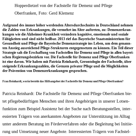
Hopperdietzel von der Fachstelle für Demenz und Pflege
Oberfranken, Foto: Gerd Klemenz
Auf­grund des immer höher wer­den­den Alters­durch­schnitts in Deutsch­land neh­men
die Zah­len von Erkran­kun­gen, die ver­mehrt im Alter auf­tre­ten, zu: Demenz­er­kran­
kun­gen wie die Alz­hei­mer-Krank­heit ver­än­dern kogni­ti­ve, emo­tio­na­le und sozia­le
Fähig­kei­ten und sind nicht heil­bar. 2013 rief das Baye­ri­sche Staats­mi­nis­te­ri­um für
Gesund­heit und Pfle­ge die Baye­ri­sche Demenz­stra­te­gie ins Leben, um dem genann­
ten Anstieg aus­rei­chend Pfle­ge-Struk­tu­ren ent­ge­gen­set­zen zu kön­nen. Ein Teil die­ser
Stra­te­gie sah die Erschaf­fung von Fach­stel­len für Demenz und Pfle­ge in allen baye­ri­
schen Regie­rungs­be­zir­ken vor. Die Fach­stel­le für Demenz und Pfle­ge Ober­fran­ken
ist eine davon. Wir haben mit Patri­cia Rein­hardt, Geron­to­lo­gin der Fach­stel­le, über
stei­gen­de Erkran­kungs­zah­len, die Gren­zen pri­va­ter Pfle­ge und die Mög­lich­kei­ten
der Prä­ven­ti­on von Demenz­er­kran­kun­gen gesprochen.
Frau Rein­hardt, wor­in besteht das Hilfs­an­ge­bot der Fach­stel­le für Demenz und Pfle­ge Oberfranken?
Patri­cia Rein­hardt: Die Fach­stel­le für Demenz und Pfle­ge Ober­fran­ken bie­
tet pfle­ge­be­dürf­ti­gen Men­schen und ihren Ange­hö­ri­gen in unse­rer Lot­sen­
funk­ti­on zum Bei­spiel Assis­tenz bei der Suche nach Bera­tungs­stel­len, inter­
es­sier­ten Trä­gern von aner­kann­ten Ange­bo­ten zur Unter­stüt­zung im All­tag
unter ande­rem Bera­tung im För­der­ver­fah­ren oder die Beglei­tung bei Initi­ie­
rung und Umset­zung neu­er Ange­bo­te. Inter­es­sier­ten Trä­gern von Fach­stel­