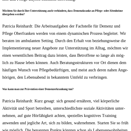
Möch­ten Sie durch Ihre Unter­stüt­zung auch ver­hin­dern, dass Demenz­kran­ke an Pfle­ge- oder Alten­hei­me
über­ge­ben werden?
Patri­cia Rein­hardt: Die Arbeits­auf­ga­ben der Fach­stel­le für Demenz und
Pfle­ge Ober­fran­ken wer­den von einem dyna­mi­schen Pro­zess beglei­tet. Wir
bera­ten im ambu­lan­ten Set­ting. Durch den Erhalt von bezie­hungs­wei­se die
Imple­men­tie­rung neu­er Ange­bo­te zur Unter­stüt­zung im All­tag, möch­ten wir
einen wesent­li­chen Bei­trag dazu leis­ten, dass Betrof­fe­ne so lan­ge als mög­
lich zu Hau­se leben kön­nen. Auch Bera­tungs­struk­tu­ren vor Ort die­nen dem
häu­fi­gen Wunsch von Pfle­ge­be­dürf­ti­gen, und meist auch deren nahen Ange­
hö­ri­gen, den Lebens­abend in bekann­tem Umfeld zu verbringen.
Was kann man zur Prä­ven­ti­on einer Demenz­er­kran­kung tun?
Patri­cia Rein­hardt: Kurz gesagt: sich gesund ernäh­ren, viel kör­per­li­che
Akti­vi­tät und Sport betrei­ben, unter­schied­lichs­te sozia­le Akti­vi­tä­ten unter­
neh­men, auf gute Hör­fä­hig­keit ach­ten, spe­zi­el­les kogni­ti­ves Trai­ning
anwen­den und jeg­li­che Art, sich zu bil­den, wahr­neh­men. Star­ten Sie so früh
wie mög­lich. Die benann­ten Punk­te könn­ten schon als Lebens­ge­wohn­hei­ten