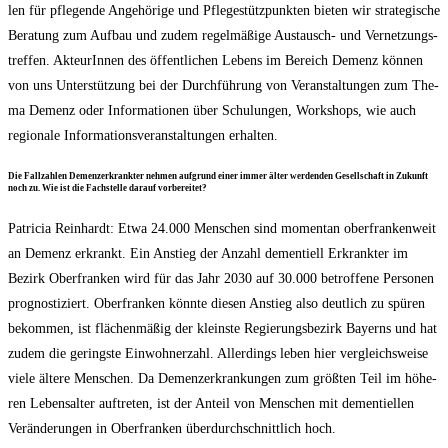
len für pfle­gen­de Ange­hö­ri­ge und Pfle­ge­stütz­punk­ten bie­ten wir stra­te­gi­sche
Bera­tung zum Auf­bau und zudem regel­mä­ßi­ge Aus­tausch- und Ver­net­zungs­
tref­fen. Akteu­rIn­nen des öffent­li­chen Lebens im Bereich Demenz kön­nen
von uns Unter­stüt­zung bei der Durch­füh­rung von Ver­an­stal­tun­gen zum The­
ma Demenz oder Infor­ma­tio­nen über Schu­lun­gen, Work­shops, wie auch
regio­na­le Infor­ma­ti­ons­ver­an­stal­tun­gen erhalten.
Die Fall­zah­len Demenz­er­krank­ter neh­men auf­grund einer immer älter wer­den­den Gesell­schaft in Zukunft
noch zu. Wie ist die Fach­stel­le dar­auf vorbereitet?
Patri­cia Rein­hardt: Etwa 24.000 Men­schen sind momen­tan ober­fran­ken­weit
an Demenz erkrankt. Ein Anstieg der Anzahl demen­ti­ell Erkrank­ter im
Bezirk Ober­fran­ken wird für das Jahr 2030 auf 30.000 betrof­fe­ne Per­so­nen
pro­gnos­ti­ziert. Ober­fran­ken könn­te die­sen Anstieg also deut­lich zu spü­ren
bekom­men, ist flä­chen­mä­ßig der kleins­te Regie­rungs­be­zirk Bay­erns und hat
zudem die gerings­te Ein­woh­ner­zahl. Aller­dings leben hier ver­gleichs­wei­se
vie­le älte­re Men­schen. Da Demenz­er­kran­kun­gen zum größ­ten Teil im höhe­
ren Lebens­al­ter auf­tre­ten, ist der Anteil von Men­schen mit demen­ti­el­len
Ver­än­de­run­gen in Ober­fran­ken über­durch­schnitt­lich hoch.