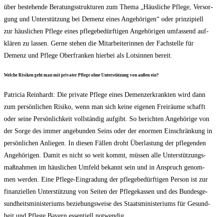
über bestehen­de Bera­tungs­struk­tu­ren zum The­ma „Häus­li­che Pfle­ge, Ver­sor­
gung und Unter­stüt­zung bei Demenz eines Ange­hö­ri­gen“ oder prin­zi­pi­ell
zur häus­li­chen Pfle­ge eines pfle­ge­be­dürf­ti­gen Ange­hö­ri­gen umfas­send auf­
klä­ren zu las­sen. Ger­ne ste­hen die Mit­ar­bei­te­rin­nen der Fach­stel­le für
Demenz und Pfle­ge Ober­fran­ken hier­bei als Lot­sin­nen bereit.
Wel­che Risi­ken geht man mit pri­va­ter Pfle­ge ohne Unter­stüt­zung von außen ein?
Patri­cia Rein­hardt: Die pri­va­te Pfle­ge eines Demenz­er­krank­ten wird dann
zum per­sön­li­chen Risi­ko, wenn man sich kei­ne eige­nen Frei­räu­me schafft
oder sei­ne Per­sön­lich­keit voll­stän­dig auf­gibt. So berich­ten Ange­hö­ri­ge von
der Sor­ge des immer ange­bun­den Seins oder der enor­men Ein­schrän­kung in
per­sön­li­chen Anlie­gen. In die­sen Fäl­len droht Über­las­tung der pfle­gen­den
Ange­hö­ri­gen. Damit es nicht so weit kommt, müs­sen alle Unter­stüt­zungs­
maß­nah­men im häus­li­chen Umfeld bekannt sein und in Anspruch genom­
men wer­den. Eine Pfle­ge-Ein­gra­dung der pfle­ge­be­dürf­ti­gen Per­son ist zur
finan­zi­el­len Unter­stüt­zung von Sei­ten der Pfle­ge­kas­sen und des Bun­des­ge­
sund­heits­mi­nis­te­ri­ums bezie­hungs­wei­se des Staats­mi­nis­te­ri­ums für Gesund­
heit und Pfle­ge Bay­ern essen­ti­ell notwendig.