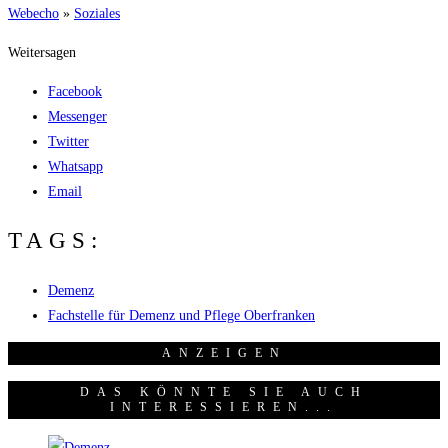
Web­echo
»
Sozia­les
Weitersagen
Facebook
Messenger
Twitter
Whatsapp
Email
TAGS:
Demenz
Fachstelle für Demenz und Pflege Oberfranken
ANZEI­GEN
DAS KÖNNTE SIE AUCH
INTERESSIEREN...