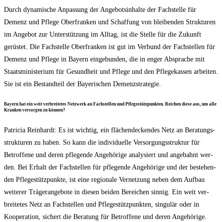
Durch dyna­mi­sche Anpas­sung der Ange­bots­in­hal­te der Fach­stel­le für
Demenz und Pfle­ge Ober­fran­ken und Schaf­fung von blei­ben­den Struk­tu­ren
im Ange­bot zur Unter­stüt­zung im All­tag, ist die Stel­le für die Zukunft
gerüs­tet. Die Fach­stel­le Ober­fran­ken ist gut im Ver­bund der Fach­stel­len für
Demenz und Pfle­ge in Bay­ern ein­ge­bun­den, die in enger Abspra­che mit
Staats­mi­nis­te­ri­um für Gesund­heit und Pfle­ge und den Pfle­ge­kas­sen arbei­ten.
Sie ist ein Bestand­teil der Baye­ri­schen Demenzstrategie.
Bay­ern hat ein weit ver­brei­te­tes Netz­werk an Fach­stel­len und Pfle­ge­stütz­punk­ten. Rei­chen die­se aus, um alle
Kran­ken ver­sor­gen zu können?
Patri­cia Rein­hardt: Es ist wich­tig, ein flä­chen­de­cken­des Netz an Bera­tungs­
struk­tu­ren zu haben. So kann die indi­vi­du­el­le Ver­sor­gungs­struk­tur für
Betrof­fe­ne und deren pfle­gen­de Ange­hö­ri­ge ana­ly­siert und ange­bahnt wer­
den. Bei Erhalt der Fach­stel­len für pfle­gen­de Ange­hö­ri­ge und der bestehen­
den Pfle­ge­stütz­punk­te, ist eine regio­na­le Ver­net­zung neben dem Auf­bau
wei­te­rer Trä­ger­an­ge­bo­te in die­sen bei­den Berei­chen sin­nig. Ein weit ver­
brei­te­tes Netz an Fach­stel­len und Pfle­ge­stütz­punk­ten, sin­gu­lär oder in
Koope­ra­ti­on, sichert die Bera­tung für Betrof­fe­ne und deren Ange­hö­ri­ge.