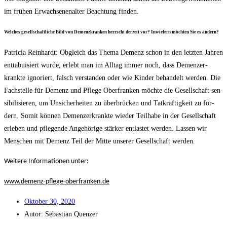
im frü­hen Erwach­se­nen­al­ter Beach­tung finden.
Wel­ches gesell­schaft­li­che Bild von Demenz­kran­ken herrscht der­zeit vor? Inwie­fern möch­ten Sie es ändern?
Patri­cia Rein­hardt: Obgleich das The­ma Demenz schon in den letz­ten Jah­ren
ent­ta­bui­siert wur­de, erlebt man im All­tag immer noch, dass Demenz­er­
krank­te igno­riert, falsch ver­stan­den oder wie Kin­der behan­delt wer­den. Die
Fach­stel­le für Demenz und Pfle­ge Ober­fran­ken möch­te die Gesell­schaft sen­
si­bi­li­sie­ren, um Unsi­cher­hei­ten zu über­brü­cken und Tat­kräf­tig­keit zu för­
dern. Somit kön­nen Demenz­er­krank­te wie­der Teil­ha­be in der Gesell­schaft
erle­ben und pfle­gen­de Ange­hö­ri­ge stär­ker ent­las­tet wer­den. Las­sen wir
Men­schen mit Demenz Teil der Mit­te unse­rer Gesell­schaft werden.
Wei­te­re Infor­ma­tio­nen unter:
www.demenz-pflege-oberfranken.de
Okto­ber 30, 2020
Autor:
Sebas­ti­an Quenzer