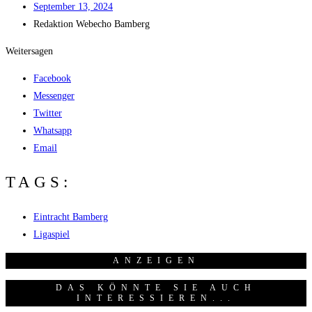
Sep­tem­ber 13, 2024
Redak­ti­on
Web­echo Bamberg
Weitersagen
Facebook
Messenger
Twitter
Whatsapp
Email
TAGS:
Eintracht Bamberg
Ligaspiel
ANZEI­GEN
DAS KÖNNTE SIE AUCH
INTERESSIEREN...