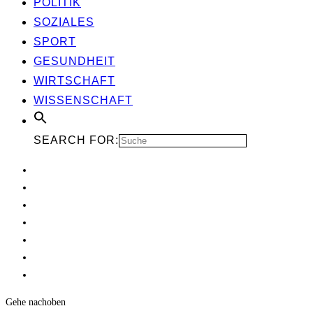
POLI­TIK
SOZIA­LES
SPORT
GESUND­HEIT
WIRT­SCHAFT
WIS­SEN­SCHAFT
SEARCH FOR:
Gehe nach
oben