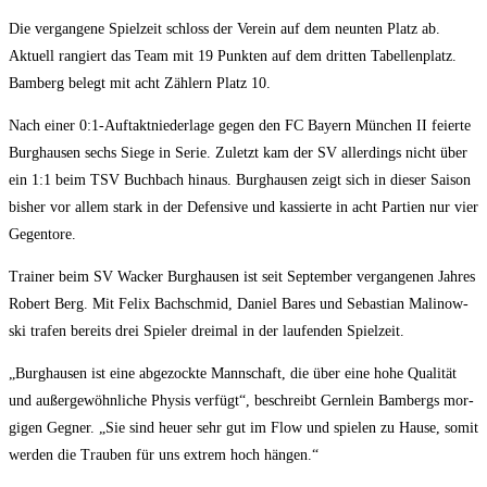
Die ver­gan­ge­ne Spiel­zeit schloss der Ver­ein auf dem neun­ten Platz ab.
Aktu­ell ran­giert das Team mit 19 Punk­ten auf dem drit­ten Tabel­len­platz.
Bam­berg belegt mit acht Zäh­lern Platz 10.
Nach einer 0:1‑Auftaktniederlage gegen den FC Bay­ern Mün­chen II fei­er­te
Burg­hau­sen sechs Sie­ge in Serie. Zuletzt kam der SV aller­dings nicht über
ein 1:1 beim TSV Buch­bach hin­aus. Burg­hau­sen zeigt sich in die­ser Sai­son
bis­her vor allem stark in der Defen­si­ve und kas­sier­te in acht Par­tien nur vier
Gegentore.
Trai­ner beim SV Wacker Burg­hau­sen ist seit Sep­tem­ber ver­gan­ge­nen Jah­res
Robert Berg. Mit Felix Bach­schmid, Dani­el Bares und Sebas­ti­an Mali­now­
ski tra­fen bereits drei Spie­ler drei­mal in der lau­fen­den Spielzeit.
„Burg­hau­sen ist eine abge­zock­te Mann­schaft, die über eine hohe Qua­li­tät
und außer­ge­wöhn­li­che Phy­sis ver­fügt“, beschreibt Gern­lein Bam­bergs mor­
gi­gen Geg­ner. „Sie sind heu­er sehr gut im Flow und spie­len zu Hau­se, somit
wer­den die Trau­ben für uns extrem hoch hängen.“