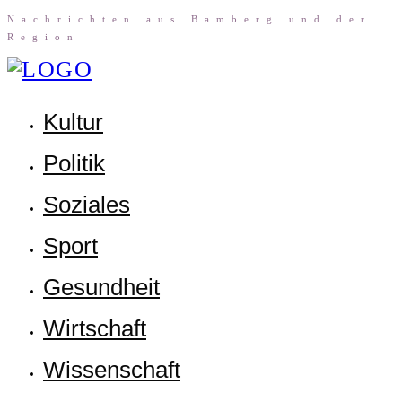
Nach­rich­ten aus Bam­berg und der
Region
Kul­tur
Poli­tik
Sozia­les
Sport
Gesund­heit
Wirt­schaft
Wis­sen­schaft