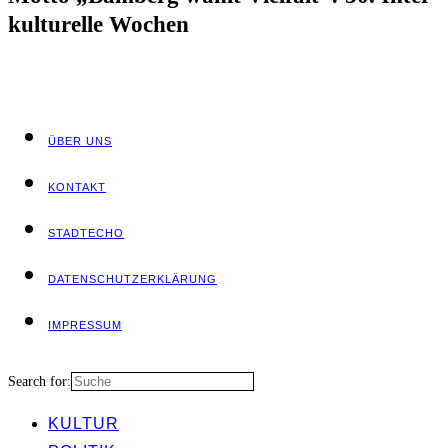
kul­tu­rel­le Wochen
ÜBER UNS
KON­TAKT
STADT­ECHO
DATEN­SCHUTZ­ER­KLÄ­RUNG
IMPRES­SUM
Search for:
KUL­TUR