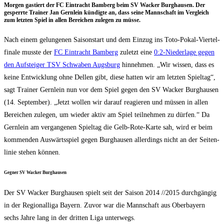
Mor­gen gas­tiert der FC Ein­tracht Bam­berg beim SV Wacker Burg­hau­sen. Der
gesperr­te Trai­ner Jan Gern­lein kün­dig­te an, dass sei­ne Mann­schaft im Ver­gleich
zum letz­ten Spiel in allen Berei­chen zule­gen zu müsse.
Nach einem gelun­ge­nen Sai­son­start und dem Ein­zug ins Toto-Pokal-Vier­tel­
fi­na­le muss­te der
FC Ein­tracht Bam­berg
zuletzt eine
0:2‑Niederlage gegen
den Auf­stei­ger TSV Schwa­ben Augs­burg
hin­neh­men. „Wir wis­sen, dass es
kei­ne Ent­wick­lung ohne Del­len gibt, die­se hat­ten wir am letz­ten Spiel­tag“,
sagt Trai­ner Gern­lein nun vor dem Spiel gegen den SV Wacker Burg­hau­sen
(14. Sep­tem­ber). „Jetzt wol­len wir dar­auf reagie­ren und müs­sen in allen
Berei­chen zule­gen, um wie­der aktiv am Spiel teil­neh­men zu dür­fen.“ Da
Gern­lein am ver­gan­ge­nen Spiel­tag die Gelb-Rote-Kar­te sah, wird er beim
kom­men­den Aus­wärts­spiel gegen Burg­hau­sen aller­dings nicht an der Sei­ten­
li­nie ste­hen können.
Geg­ner SV Wacker Burghausen
Der SV Wacker Burg­hau­sen spielt seit der Sai­son 2014 /​/​2015 durch­gän­gig
in der Regio­nal­li­ga Bay­ern. Zuvor war die Mann­schaft aus Ober­bay­ern
sechs Jah­re lang in der drit­ten Liga unterwegs.