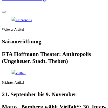
Weiterer Artikel
Sai­son­er­öff­nung
ETA Hoff­mann Thea­ter: Anthro­po­lis
(Unge­heu­er. Stadt. Theben)
Nächster Artikel
21. Sep­tem­ber bis 9. November
Mot­to „Bam­berg wählt Viel­falt“: 30. Inter­