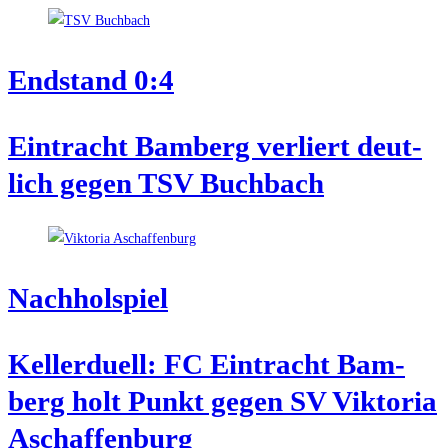
End­stand 0:4
Ein­tracht Bam­berg ver­liert deut­
lich gegen TSV Buchbach
Nach­hol­spiel
Kel­ler­du­ell: FC Ein­tracht Bam­
berg holt Punkt gegen SV Vik­to­ria
Aschaffenburg