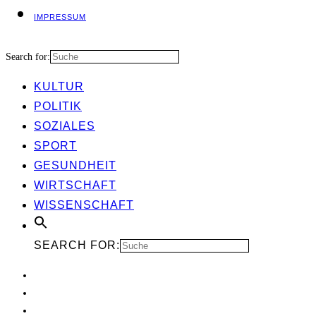
IMPRES­SUM
Search for:
KUL­TUR
POLI­TIK
SOZIA­LES
SPORT
GESUND­HEIT
WIRT­SCHAFT
WIS­SEN­SCHAFT
SEARCH FOR: