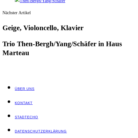
Nächster Artikel
Gei­ge, Vio­lon­cel­lo, Klavier
Trio Then-Berg­h/Yang/­Schä­fer in Haus
Marteau
ÜBER UNS
KON­TAKT
STADT­ECHO
DATEN­SCHUTZ­ER­KLÄ­RUNG