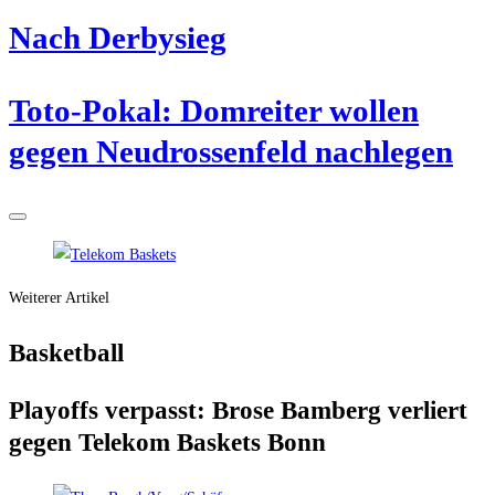
Nach Der­by­sieg
Toto-Pokal: Dom­rei­ter wol­len
gegen Neu­dros­sen­feld nachlegen
Weiterer Artikel
Bas­ket­ball
Play­offs ver­passt: Bro­se Bam­berg ver­liert
gegen Tele­kom Bas­kets Bonn