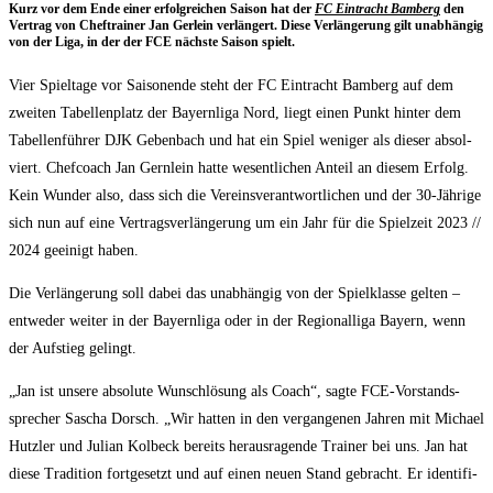
Kurz vor dem Ende einer erfolg­rei­chen Sai­son hat der
FC Ein­tracht Bam­berg
den
Ver­trag von Chef­trai­ner Jan Ger­lein ver­län­gert. Die­se Ver­län­ge­rung gilt unab­hän­gig
von der Liga, in der der FCE nächs­te Sai­son spielt.
Vier Spiel­ta­ge vor Sai­son­ende steht der FC Ein­tracht Bam­berg auf dem
zwei­ten Tabel­len­platz der Bay­ern­li­ga Nord, liegt einen Punkt hin­ter dem
Tabel­len­füh­rer DJK Geben­bach und hat ein Spiel weni­ger als die­ser absol­
viert. Chef­coach Jan Gern­lein hat­te wesent­li­chen Anteil an die­sem Erfolg.
Kein Wun­der also, dass sich die Ver­eins­ver­ant­wort­li­chen und der 30-Jäh­ri­ge
sich nun auf eine Ver­trags­ver­län­ge­rung um ein Jahr für die Spiel­zeit 2023 /​/​
2024 geei­nigt haben.
Die Ver­län­ge­rung soll dabei das unab­hän­gig von der Spiel­klas­se gel­ten –
ent­we­der wei­ter in der Bay­ern­li­ga oder in der Regio­nal­li­ga Bay­ern, wenn
der Auf­stieg gelingt.
„Jan ist unse­re abso­lu­te Wunsch­lö­sung als Coach“, sag­te FCE-Vor­stands­
spre­cher Sascha Dorsch. „Wir hat­ten in den ver­gan­ge­nen Jah­ren mit Micha­el
Hutz­ler und Juli­an Kol­beck bereits her­aus­ra­gen­de Trai­ner bei uns. Jan hat
die­se Tra­di­ti­on fort­ge­setzt und auf einen neu­en Stand gebracht. Er iden­ti­fi­