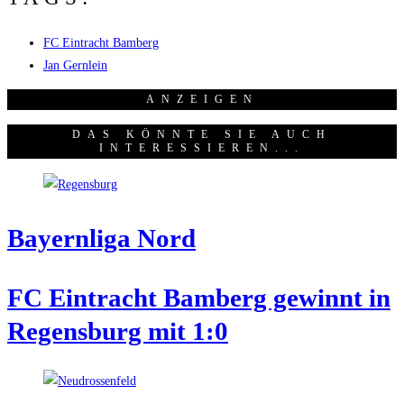
FC Eintracht Bamberg
Jan Gernlein
ANZEI­GEN
DAS KÖNNTE SIE AUCH
INTERESSIEREN...
Bay­ern­li­ga Nord
FC Ein­tracht Bam­berg gewinnt in
Regens­burg mit 1:0