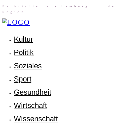
Nach­rich­ten aus Bam­berg und der
Region
Kul­tur
Poli­tik
Sozia­les
Sport
Gesund­heit
Wirt­schaft
Wis­sen­schaft