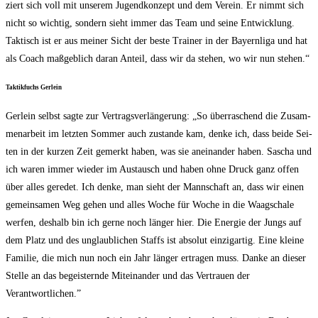
ziert sich voll mit unse­rem Jugend­kon­zept und dem Ver­ein. Er nimmt sich
nicht so wich­tig, son­dern sieht immer das Team und sei­ne Ent­wick­lung.
Tak­tisch ist er aus mei­ner Sicht der bes­te Trai­ner in der Bay­ern­li­ga und hat
als Coach maß­geb­lich dar­an Anteil, dass wir da ste­hen, wo wir nun stehen.“
Tak­tik­fuchs Gerlein
Ger­lein selbst sag­te zur Ver­trags­ver­län­ge­rung: „So über­ra­schend die Zusam­
men­ar­beit im letz­ten Som­mer auch zustan­de kam, den­ke ich, dass bei­de Sei­
ten in der kur­zen Zeit gemerkt haben, was sie anein­an­der haben. Sascha und
ich waren immer wie­der im Aus­tausch und haben ohne Druck ganz offen
über alles gere­det. Ich den­ke, man sieht der Mann­schaft an, dass wir einen
gemein­sa­men Weg gehen und alles Woche für Woche in die Waag­scha­le
wer­fen, des­halb bin ich ger­ne noch län­ger hier. Die Ener­gie der Jungs auf
dem Platz und des unglaub­li­chen Staffs ist abso­lut ein­zig­ar­tig. Eine klei­ne
Fami­lie, die mich nun noch ein Jahr län­ger ertra­gen muss. Dan­ke an die­ser
Stel­le an das begeis­tern­de Mit­ein­an­der und das Ver­trau­en der
Verantwortlichen.”