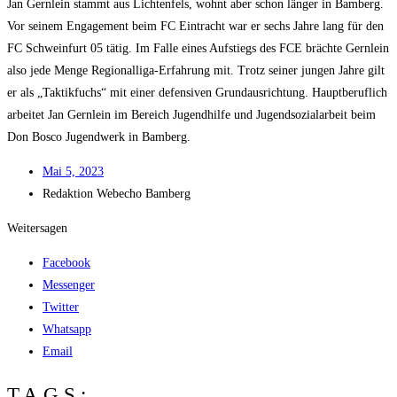
Jan Gern­lein stammt aus Lich­ten­fels, wohnt aber schon län­ger in Bam­berg.
Vor sei­nem Enga­ge­ment beim FC Ein­tracht war er sechs Jah­re lang für den
FC Schwein­furt 05 tätig. Im Fal­le eines Auf­stiegs des FCE bräch­te Gern­lein
also jede Men­ge Regio­nal­li­ga-Erfah­rung mit. Trotz sei­ner jun­gen Jah­re gilt
er als „Tak­tik­fuchs“ mit einer defen­si­ven Grund­aus­rich­tung. Haupt­be­ruf­lich
arbei­tet Jan Gern­lein im Bereich Jugend­hil­fe und Jugend­so­zi­al­ar­beit beim
Don Bosco Jugend­werk in Bamberg.
Mai 5, 2023
Redak­ti­on
Web­echo Bamberg
Weitersagen
Facebook
Messenger
Twitter
Whatsapp
Email
TAGS: