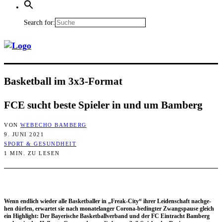
Search for:
Bas­ket­ball im 3x3-Format
FCE sucht bes­te Spie­ler in und um Bamberg
VON
WEBECHO BAMBERG
9. JUNI 2021
SPORT & GESUNDHEIT
1 MIN. ZU LESEN
Wenn end­lich wie­der alle Bas­ket­bal­ler in „Freak-City“ ihrer Lei­den­schaft nach­ge­
hen dür­fen, erwar­tet sie nach mona­te­lan­ger Coro­na-beding­ter Zwangs­pau­se gleich
ein High­light: Der Baye­ri­sche Bas­ket­ball­ver­band und der FC Ein­tracht Bam­berg