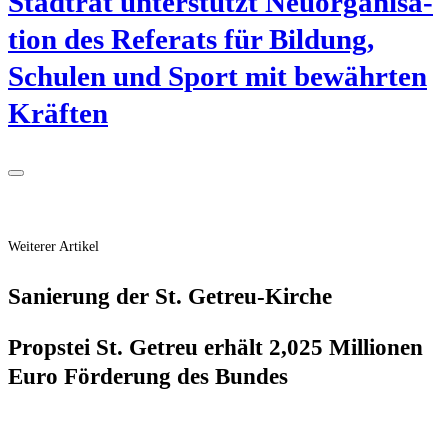
Stadt­rat unter­stützt Neu­or­ga­ni­sa­
ti­on des Refe­rats für Bil­dung,
Schu­len und Sport mit bewähr­ten
Kräften
Weiterer Artikel
Sanie­rung der St. Getreu-Kirche
Props­tei St. Getreu erhält 2,025 Mil­lio­nen
Euro För­de­rung des Bundes