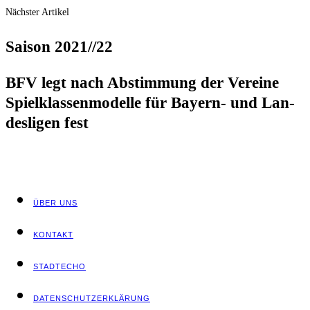
Nächster Artikel
Sai­son 2021/​/​22
BFV legt nach Abstim­mung der Ver­ei­ne
Spiel­klas­sen­mo­del­le für Bay­ern- und Lan­
des­li­gen fest
ÜBER UNS
KON­TAKT
STADT­ECHO
DATEN­SCHUTZ­ER­KLÄ­RUNG