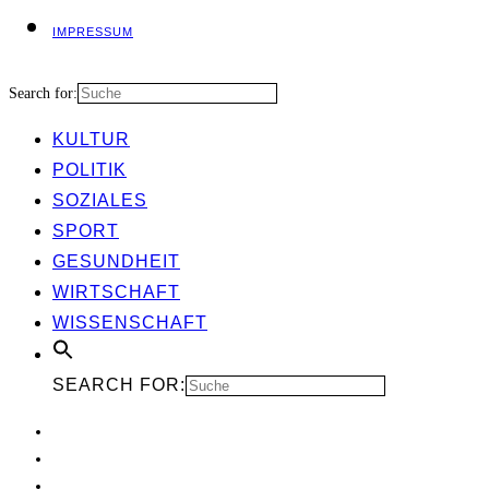
IMPRES­SUM
Search for:
KUL­TUR
POLI­TIK
SOZIA­LES
SPORT
GESUND­HEIT
WIRT­SCHAFT
WIS­SEN­SCHAFT
SEARCH FOR: