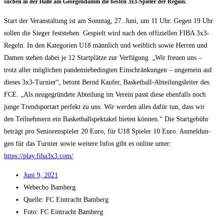
suchen in der Hal­le am Geor­gen­damm die bes­ten 3x3-Spie­ler der Region.
Start der Ver­an­stal­tung ist am Sonn­tag, 27. Juni, um 11 Uhr. Gegen 19 Uhr
sol­len die Sie­ger fest­ste­hen. Gespielt wird nach den offi­zi­el­len FIBA 3x3-
Regeln. In den Kate­go­rien U18 männ­lich und weib­lich sowie Her­ren und
Damen ste­hen dabei je 12 Start­plät­ze zur Ver­fü­gung. „Wir freu­en uns –
trotz aller mög­li­chen pan­de­mie­be­ding­ten Ein­schrän­kun­gen – unge­mein auf
die­ses 3x3-Tur­nier“, betont Bernd Kauf­er, Bas­ket­ball-Abtei­lungs­lei­ter des
FCE. „Als neu­ge­grün­de­te Abtei­lung im Ver­ein passt die­se eben­falls noch
jun­ge Trend­sport­art per­fekt zu uns. Wir wer­den alles dafür tun, dass wir
den Teil­neh­mern ein Bas­ket­ball­spek­ta­kel bie­ten kön­nen.“ Die Start­ge­bühr
beträgt pro Senio­ren­spie­ler 20 Euro, für U18 Spie­ler 10 Euro. Anmel­dun­
gen für das Tur­nier sowie wei­te­re Infos gibt es online unter:
https://play.fiba3x3.com/
Juni 9, 2021
Web­echo Bamberg
Quel­le: FC Ein­tracht Bamberg
Foto: FC Ein­tracht Bamberg