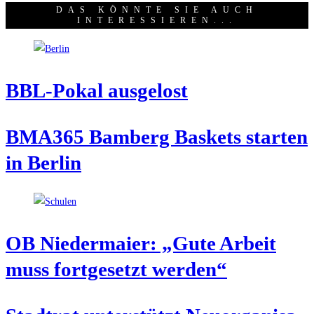
DAS KÖNNTE SIE AUCH
INTERESSIEREN...
BBL-Pokal aus­ge­lost
BMA365 Bam­berg Bas­kets star­ten
in Berlin
OB Nie­der­mai­er: „Gute Arbeit
muss fort­ge­setzt werden“