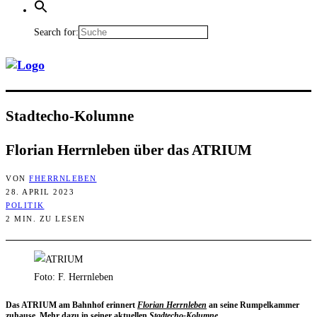
Search for:
Stadt­echo-Kolum­ne
Flo­ri­an Herrn­le­ben über das ATRIUM
VON
FHERRNLEBEN
28. APRIL 2023
POLITIK
2 MIN. ZU LESEN
Foto: F. Herrnleben
Das ATRIUM am Bahn­hof erin­nert
Flo­ri­an Herrn­le­ben
an sei­ne Rum­pel­kam­mer
zuhau­se. Mehr dazu in sei­ner aktu­el­len
Stadt­echo-Kolum­ne
.