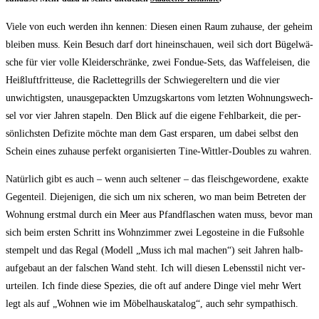
Vie­le von euch wer­den ihn ken­nen: Die­sen einen Raum zuhau­se, der geheim
blei­ben muss. Kein Besuch darf dort hin­ein­schau­en, weil sich dort Bügel­wä­
sche für vier vol­le Klei­der­schrän­ke, zwei Fon­due-Sets, das Waf­fel­ei­sen, die
Heiß­luft­frit­teu­se, die Raclette­grills der Schwie­ger­el­tern und die vier
unwich­tigs­ten, unaus­ge­pack­ten Umzugs­kar­tons vom letz­ten Woh­nungs­wech­
sel vor vier Jah­ren sta­peln. Den Blick auf die eige­ne Fehl­bar­keit, die per­
sön­lichs­ten Defi­zi­te möch­te man dem Gast erspa­ren, um dabei selbst den
Schein eines zuhau­se per­fekt orga­ni­sier­ten Tine-Witt­ler-Dou­bles zu wahren.
Natür­lich gibt es auch – wenn auch sel­te­ner – das fleisch­ge­wor­de­ne, exak­te
Gegen­teil. Die­je­ni­gen, die sich um nix sche­ren, wo man beim Betre­ten der
Woh­nung erst­mal durch ein Meer aus Pfand­fla­schen waten muss, bevor man
sich beim ers­ten Schritt ins Wohn­zim­mer zwei Lego­stei­ne in die Fuß­soh­le
stem­pelt und das Regal (Modell „Muss ich mal machen“) seit Jah­ren halb­
auf­ge­baut an der fal­schen Wand steht. Ich will die­sen Lebens­stil nicht ver­
ur­tei­len. Ich fin­de die­se Spe­zi­es, die oft auf ande­re Din­ge viel mehr Wert
legt als auf „Woh­nen wie im Möbel­haus­ka­ta­log“, auch sehr sympathisch.