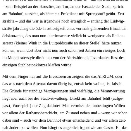
– zum Bei­spiel an der Haus­tü­re, am Tor, an der Fas­sa­de der Stadt, sprich:
am Bahn­hof, aus­sieht, als hät­te ein Prak­ti­kant mit Spreng­stoff geübt. Erst
strahl­te – und das war ja irgend­wie noch erträg­lich – ent­lang der Lud­wig­
stra­ße jah­re­lang die öde Trost­lo­sig­keit eines vor­mals glän­zen­den Ein­zel­han­
dels­kon­zepts, das man nun inte­rims­wei­se viel­leicht wenigs­tens als Rat­hau­
ser­satz (klei­ner Wink in die Luit­pold­stra­ße an die­ser Stel­le) hät­te nut­zen
kön­nen, wenn dort aber nicht nun auch schon seit Jah­ren ein rie­si­ges Loch
im Mond­kra­ter­style direkt am von der Abriss­bir­ne halb­ver­dau­ten Rest des
eins­ti­gen Stahl­be­ton­klot­zes klaf­fen würde.
Mit dem Fin­ger nur auf die Inves­to­ren zu zei­gen, die das ATRIUM, oder
das was nach dem Atten­tat davon übrig ist, ent­wi­ckeln wol­len, ist falsch.
Die Grün­de für stän­di­ge Ver­zö­ge­run­gen sind viel­fäl­tig, die Ver­ant­wor­tung
liegt aber auch bei der Stadt­ver­wal­tung. Direkt am Bahn­hof fehlt (auf­ge­
passt, Wort­spiel!) der Zug dahin­ter. Man ver­misst den unbe­ding­ten Wil­len
vor allem der Rat­haus­ober­schicht, am Zustand neben und – wenn wir schon
dabei sind – auch vor dem Bahn­hof etwas ent­schei­dend und vor allem zeit­
nah ändern zu wol­len. Nun hängt es angeb­lich irgend­wie am Gas­tro-Ei, das