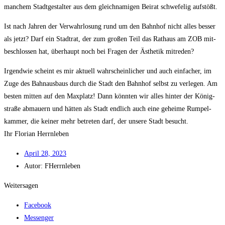
man­chem Stadt­ge­stal­ter aus dem gleich­na­mi­gen Bei­rat schwe­fe­lig aufstößt.
Ist nach Jah­ren der Ver­wahr­lo­sung rund um den Bahn­hof nicht alles bes­ser
als jetzt? Darf ein Stadt­rat, der zum gro­ßen Teil das Rat­haus am ZOB mit­
be­schlos­sen hat, über­haupt noch bei Fra­gen der Ästhe­tik mitreden?
Irgend­wie scheint es mir aktu­ell wahr­schein­li­cher und auch ein­fa­cher, im
Zuge des Bahn­aus­baus durch die Stadt den Bahn­hof selbst zu ver­le­gen. Am
bes­ten mit­ten auf den Max­platz! Dann könn­ten wir alles hin­ter der König­
stra­ße abmau­ern und hät­ten als Stadt end­lich auch eine gehei­me Rum­pel­
kam­mer, die kei­ner mehr betre­ten darf, der unse­re Stadt besucht.
Ihr Flo­ri­an Herrnleben
April 28, 2023
Autor:
FHerrnleben
Weitersagen
Facebook
Messenger