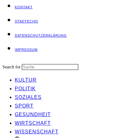
KON­TAKT
STADT­ECHO
DATEN­SCHUTZ­ER­KLÄ­RUNG
IMPRES­SUM
Search for:
KUL­TUR
POLI­TIK
SOZIA­LES
SPORT
GESUND­HEIT
WIRT­SCHAFT
WIS­SEN­SCHAFT