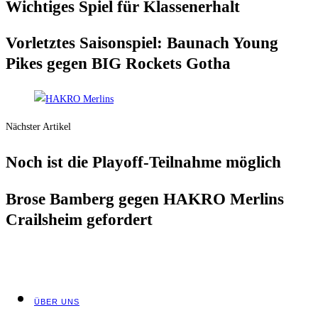
Wich­ti­ges Spiel für Klassenerhalt
Vor­letz­tes Sai­son­spiel: Bau­nach Young
Pikes gegen BIG Rockets Gotha
Nächster Artikel
Noch ist die Play­off-Teil­nah­me möglich
Bro­se Bam­berg gegen HAKRO Mer­lins
Crails­heim gefordert
ÜBER UNS