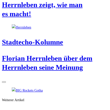
Herrn­le­ben zeigt, wie man
es macht!
Stadt­echo-Kolum­ne
Flo­ri­an Herrn­le­ben über dem
Herrn­le­ben sei­ne Meinung
Weiterer Artikel