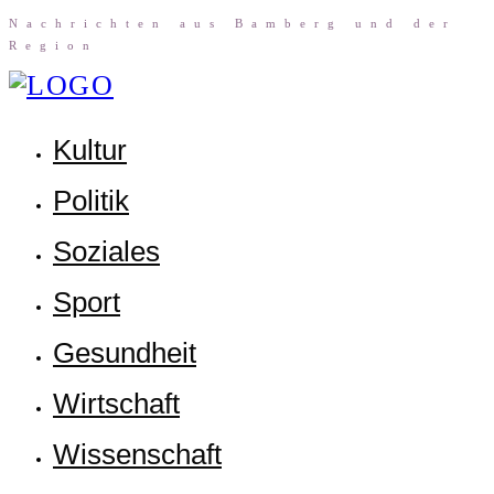
Nach­rich­ten aus Bam­berg und der
Region
Kul­tur
Poli­tik
Sozia­les
Sport
Gesund­heit
Wirt­schaft
Wis­sen­schaft