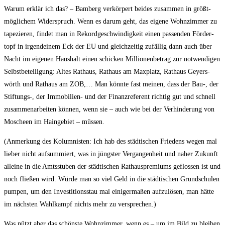
War­um erklär ich das? – Bam­berg ver­kör­pert bei­des zusam­men in größt­
mög­li­chem Wider­spruch. Wenn es dar­um geht, das eige­ne Wohn­zim­mer zu
tape­zie­ren, fin­det man in Rekord­ge­schwin­dig­keit einen pas­sen­den För­der­
topf in irgend­ei­nem Eck der EU und gleich­zei­tig zufäl­lig dann auch über
Nacht im eige­nen Haus­halt einen schi­cken Mil­lio­nen­be­trag zur not­wen­di­gen
Selbst­be­tei­li­gung: Altes Rat­haus, Rat­haus am Max­platz, Rat­haus Gey­ers­
wörth und Rat­haus am ZOB,… Man könn­te fast mei­nen, dass der Bau‑, der
Stiftungs‑, der Immo­bi­li­en- und der Finanz­re­fe­rent rich­tig gut und schnell
zusam­men­ar­bei­ten kön­nen, wenn sie – auch wie bei der Ver­hin­de­rung von
Moscheen im Hain­ge­biet – müssen.
(Anmer­kung des Kolum­nis­ten: Ich hab des städ­ti­schen Frie­dens wegen mal
lie­ber nicht auf­sum­miert, was in jüngs­ter Ver­gan­gen­heit und naher Zukunft
allei­ne in die Amts­stu­ben der städ­ti­schen Rat­haus­pre­mi­ums geflos­sen ist und
noch flie­ßen wird. Wür­de man so viel Geld in die städ­ti­schen Grund­schu­len
pum­pen, um den Inves­ti­ti­ons­stau mal eini­ger­ma­ßen auf­zu­lö­sen, man hät­te
im nächs­ten Wahl­kampf nichts mehr zu versprechen.)
Was nützt aber das schöns­te Wohn­zim­mer, wenn es – um im Bild zu blei­ben