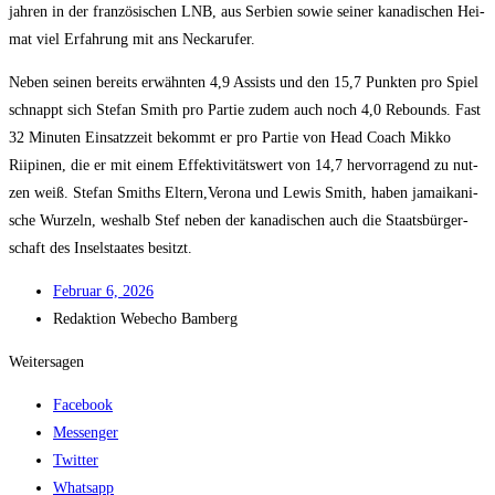
jah­ren in der fran­zö­si­schen LNB, aus Ser­bi­en sowie sei­ner kana­di­schen Hei­
mat viel Erfah­rung mit ans Neckarufer.
Neben sei­nen bereits erwähn­ten 4,9 Assists und den 15,7 Punk­ten pro Spiel
schnappt sich Ste­fan Smith pro Par­tie zudem auch noch 4,0 Rebounds. Fast
32 Minu­ten Ein­satz­zeit bekommt er pro Par­tie von Head Coach Mik­ko
Riipi­nen, die er mit einem Effek­ti­vi­täts­wert von 14,7 her­vor­ra­gend zu nut­
zen weiß. Ste­fan Smit­hs Eltern,Verona und Lewis Smith, haben jamai­ka­ni­
sche Wur­zeln, wes­halb Stef neben der kana­di­schen auch die Staats­bür­ger­
schaft des Insel­staa­tes besitzt.
Febru­ar 6, 2026
Redak­ti­on
Web­echo Bamberg
Weitersagen
Facebook
Messenger
Twitter
Whatsapp