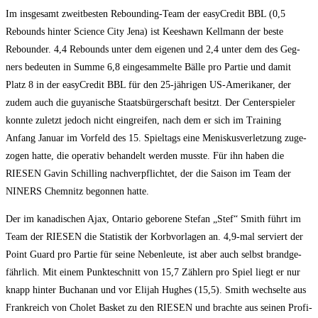
Im ins­ge­samt zweit­bes­ten Reboun­ding-Team der easy­Cre­dit BBL (0,5
Rebounds hin­ter Sci­ence City Jena) ist Kee­s­hawn Kell­mann der bes­te
Reboun­der. 4,4 Rebounds unter dem eige­nen und 2,4 unter dem des Geg­
ners bedeu­ten in Sum­me 6,8 ein­ge­sam­mel­te Bäl­le pro Par­tie und damit
Platz 8 in der easy­Cre­dit BBL für den 25-jäh­ri­gen US-Ame­ri­ka­ner, der
zudem auch die guya­ni­sche Staats­bür­ger­schaft besitzt. Der Cen­ter­spie­ler
konn­te zuletzt jedoch nicht ein­grei­fen, nach dem er sich im Trai­ning
Anfang Janu­ar im Vor­feld des 15. Spiel­tags eine Menis­kus­ver­let­zung zuge­
zo­gen hat­te, die ope­ra­tiv behan­delt wer­den muss­te. Für ihn haben die
RIESEN Gavin Schil­ling nach­ver­pflich­tet, der die Sai­son im Team der
NINERS Chem­nitz begon­nen hatte.
Der im kana­di­schen Ajax, Onta­rio gebo­re­ne Ste­fan „Stef“ Smith führt im
Team der RIESEN die Sta­tis­tik der Korb­vor­la­gen an. 4,9‑mal ser­viert der
Point Guard pro Par­tie für sei­ne Neben­leu­te, ist aber auch selbst brand­ge­
fähr­lich. Mit einem Punk­te­schnitt von 15,7 Zäh­lern pro Spiel liegt er nur
knapp hin­ter Buchanan und vor Eli­jah Hug­hes (15,5). Smith wech­sel­te aus
Frank­reich von Cho­let Bas­ket zu den RIESEN und brach­te aus sei­nen Pro­fi­