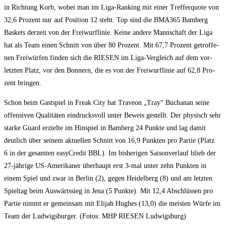
in Rich­tung Korb, wobei man im Liga-Ran­king mit einer Tref­fer­quo­te von
32,6 Pro­zent nur auf Posi­ti­on 12 steht. Top sind die BMA365 Bam­berg
Bas­kets der­zeit von der Frei­wurf­li­nie. Kei­ne ande­re Mann­schaft der Liga
hat als Team einen Schnitt von über 80 Pro­zent. Mit 67,7 Pro­zent getrof­fe­
nen Frei­wür­fen fin­den sich die RIESEN im Liga-Ver­gleich auf dem vor­
letz­ten Platz, vor den Bon­nern, die es von der Frei­wurf­li­nie auf 62,8 Pro­
zent bringen.
Schon beim Gast­spiel in Freak City hat Tra­ve­on „Tray“ Buchanan sei­ne
offen­si­ven Qua­li­tä­ten ein­drucks­voll unter Beweis gestellt. Der phy­sisch sehr
star­ke Guard erziel­te im Hin­spiel in Bam­berg 24 Punk­te und lag damit
deut­lich über sei­nem aktu­el­len Schnitt von 16,9 Punk­ten pro Par­tie (Platz
6 in der gesam­ten easy­Cre­dit BBL). Im bis­he­ri­gen Sai­son­ver­lauf blieb der
27-jäh­ri­ge US-Ame­ri­ka­ner über­haupt erst 3‑mal unter zehn Punk­ten in
einem Spiel und zwar in Ber­lin (2), gegen Hei­del­berg (8) und am letz­ten
Spiel­tag beim Aus­wärts­sieg in Jena (5 Punk­te). Mit 12,4 Abschlüs­sen pro
Par­tie nimmt er gemein­sam mit Eli­jah Hug­hes (13,0) die meis­ten Wür­fe im
Team der Lud­wigs­bur­ger. (Fotos: MHP RIESEN Ludwigsburg)