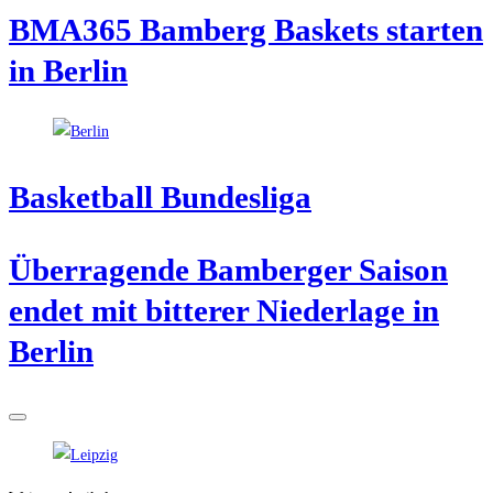
BMA365 Bam­berg Bas­kets star­ten
in Berlin
Bas­ket­ball Bundesliga
Über­ra­gen­de Bam­ber­ger Sai­son
endet mit bit­te­rer Nie­der­la­ge in
Berlin