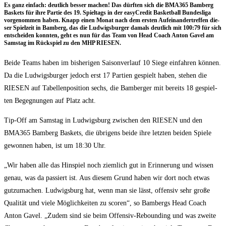
Es ganz ein­fach: deut­lich bes­ser machen! Das dürf­ten sich die BMA365 Bam­berg
Bas­kets für ihre Par­tie des 19. Spiel­tags in der easy­Cre­dit Bas­ket­ball Bun­des­li­ga
vor­ge­nom­men haben. Knapp einen Monat nach dem ers­ten Auf­ein­an­der­tref­fen die­
ser Spiel­zeit in Bam­berg, das die Lud­wigs­bur­ger damals deut­lich mit 100:79 für sich
ent­schei­den konn­ten, geht es nun für das Team von Head Coach Anton Gavel am
Sams­tag im Rück­spiel zu den MHP RIESEN.
Bei­de Teams haben im bis­he­ri­gen Sai­son­ver­lauf 10 Sie­ge ein­fah­ren kön­nen.
Da die Lud­wigs­bur­ger jedoch erst 17 Par­tien gespielt haben, ste­hen die
RIESEN auf Tabel­len­po­si­ti­on sechs, die Bam­ber­ger mit bereits 18 gespiel­
ten Begeg­nun­gen auf Platz acht.
Tip-Off am Sams­tag in Lud­wigs­burg zwi­schen den RIESEN und den
BMA365 Bam­berg Bas­kets, die übri­gens bei­de ihre letz­ten bei­den Spie­le
gewon­nen haben, ist um 18:30 Uhr.
„Wir haben alle das Hin­spiel noch ziem­lich gut in Erin­ne­rung und wis­sen
genau, was da pas­siert ist. Aus die­sem Grund haben wir dort noch etwas
gut­zu­ma­chen. Lud­wigs­burg hat, wenn man sie lässt, offen­siv sehr gro­ße
Qua­li­tät und vie­le Mög­lich­kei­ten zu sco­ren“, so Bam­bergs Head Coach
Anton Gavel. „Zudem sind sie beim Offen­siv-Reboun­ding und was zwei­te