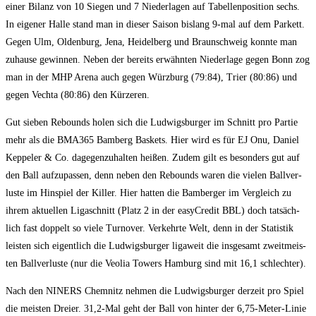
einer Bilanz von 10 Sie­gen und 7 Nie­der­la­gen auf Tabel­len­po­si­ti­on sechs.
In eige­ner Hal­le stand man in die­ser Sai­son bis­lang 9‑mal auf dem Par­kett.
Gegen Ulm, Olden­burg, Jena, Hei­del­berg und Braun­schweig konn­te man
zuhau­se gewin­nen. Neben der bereits erwähn­ten Nie­der­la­ge gegen Bonn zog
man in der MHP Are­na auch gegen Würz­burg (79:84), Trier (80:86) und
gegen Vech­ta (80:86) den Kürzeren.
Gut sie­ben Rebounds holen sich die Lud­wigs­bur­ger im Schnitt pro Par­tie
mehr als die BMA365 Bam­berg Bas­kets. Hier wird es für EJ Onu, Dani­el
Kep­pe­l­er & Co. dage­gen­zu­hal­ten hei­ßen. Zudem gilt es beson­ders gut auf
den Ball auf­zu­pas­sen, denn neben den Rebounds waren die vie­len Ball­ver­
lus­te im Hin­spiel der Kil­ler. Hier hat­ten die Bam­ber­ger im Ver­gleich zu
ihrem aktu­el­len Liga­schnitt (Platz 2 in der easy­Cre­dit BBL) doch tat­säch­
lich fast dop­pelt so vie­le Tur­no­ver. Ver­kehr­te Welt, denn in der Sta­tis­tik
leis­ten sich eigent­lich die Lud­wigs­bur­ger liga­weit die ins­ge­samt zweit­meis­
ten Ball­ver­lus­te (nur die Veo­lia Towers Ham­burg sind mit 16,1 schlechter).
Nach den NINERS Chem­nitz neh­men die Lud­wigs­bur­ger der­zeit pro Spiel
die meis­ten Drei­er. 31,2‑Mal geht der Ball von hin­ter der 6,75-Meter-Linie