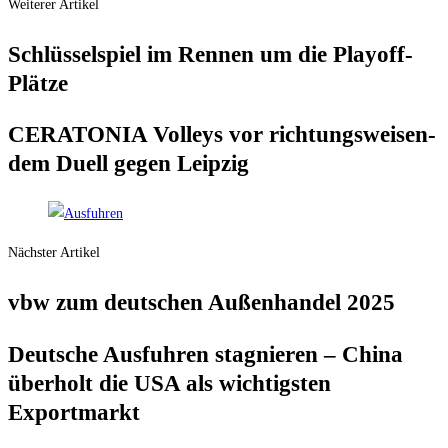
Weiterer Artikel
Schlüs­sel­spiel im Ren­nen um die Playoff-
Plätze
CERATONIA Vol­leys vor rich­tungs­wei­sen­
dem Duell gegen Leipzig
Nächster Artikel
vbw zum deut­schen Außen­han­del 2025
Deut­sche Aus­fuh­ren sta­gnie­ren – Chi­na
über­holt die USA als wich­tigs­ten
Exportmarkt