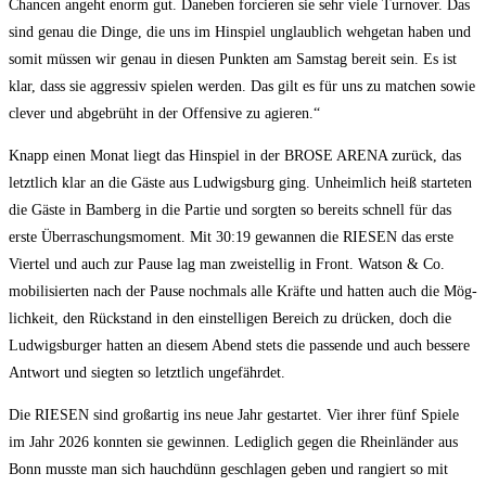
Chan­cen angeht enorm gut. Dane­ben for­cie­ren sie sehr vie­le Tur­no­ver. Das
sind genau die Din­ge, die uns im Hin­spiel unglaub­lich weh­ge­tan haben und
somit müs­sen wir genau in die­sen Punk­ten am Sams­tag bereit sein. Es ist
klar, dass sie aggres­siv spie­len wer­den. Das gilt es für uns zu matchen sowie
cle­ver und abge­brüht in der Offen­si­ve zu agieren.“
Knapp einen Monat liegt das Hin­spiel in der BROSE ARENA zurück, das
letzt­lich klar an die Gäs­te aus Lud­wigs­burg ging. Unheim­lich heiß star­te­ten
die Gäs­te in Bam­berg in die Par­tie und sorg­ten so bereits schnell für das
ers­te Über­ra­schungs­mo­ment. Mit 30:19 gewan­nen die RIESEN das ers­te
Vier­tel und auch zur Pau­se lag man zwei­stel­lig in Front. Wat­son & Co.
mobi­li­sier­ten nach der Pau­se noch­mals alle Kräf­te und hat­ten auch die Mög­
lich­keit, den Rück­stand in den ein­stel­li­gen Bereich zu drü­cken, doch die
Lud­wigs­bur­ger hat­ten an die­sem Abend stets die pas­sen­de und auch bes­se­re
Ant­wort und sieg­ten so letzt­lich ungefährdet.
Die RIESEN sind groß­ar­tig ins neue Jahr gestar­tet. Vier ihrer fünf Spie­le
im Jahr 2026 konn­ten sie gewin­nen. Ledig­lich gegen die Rhein­län­der aus
Bonn muss­te man sich hauch­dünn geschla­gen geben und ran­giert so mit