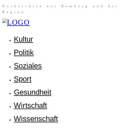
Nach­rich­ten aus Bam­berg und der
Region
Kul­tur
Poli­tik
Sozia­les
Sport
Gesund­heit
Wirt­schaft
Wis­sen­schaft