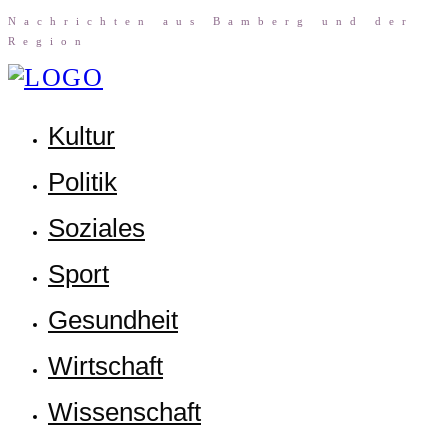
Nach­rich­ten aus Bam­berg und der
Region
Kul­tur
Poli­tik
Sozia­les
Sport
Gesund­heit
Wirt­schaft
Wis­sen­schaft