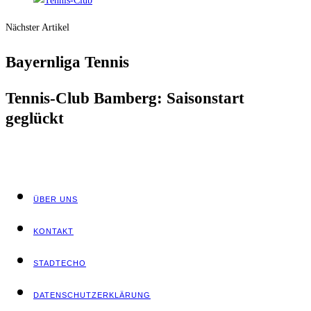
Nächster Artikel
Bay­ern­li­ga Tennis
Ten­nis-Club Bam­berg: Sai­son­start
geglückt
ÜBER UNS
KON­TAKT
STADT­ECHO
DATEN­SCHUTZ­ER­KLÄ­RUNG