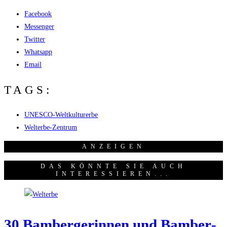
Facebook
Messenger
Twitter
Whatsapp
Email
TAGS:
UNESCO-Weltkulturerbe
Welterbe-Zentrum
ANZEI­GEN
DAS KÖNNTE SIE AUCH
INTERESSIEREN...
30 Bam­ber­ge­rin­nen und Bam­ber­