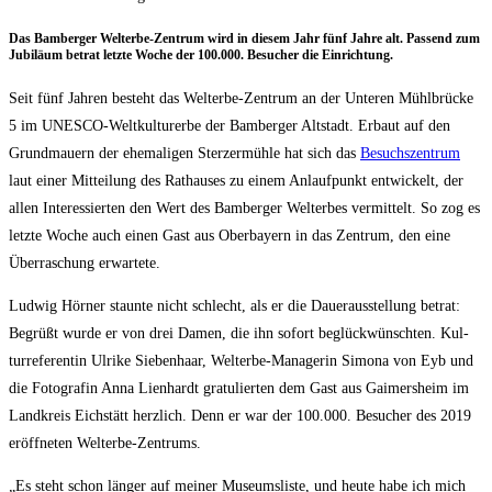
Das Bam­ber­ger Welt­erbe-Zen­trum wird in die­sem Jahr fünf Jah­re alt. Pas­send zum
Jubi­lä­um betrat letz­te Woche der 100.000. Besu­cher die Einrichtung.
Seit fünf Jah­ren besteht das Welt­erbe-Zen­trum an der Unte­ren Mühl­brü­cke
5 im UNESCO-Welt­kul­tur­er­be der Bam­ber­ger Alt­stadt. Erbaut auf den
Grund­mau­ern der ehe­ma­li­gen Ster­zer­müh­le hat sich das
Besuchs­zen­trum
laut einer Mit­tei­lung des Rat­hau­ses zu einem Anlauf­punkt ent­wi­ckelt, der
allen Inter­es­sier­ten den Wert des Bam­ber­ger Welt­erbes ver­mit­telt. So zog es
letz­te Woche auch einen Gast aus Ober­bay­ern in das Zen­trum, den eine
Über­ra­schung erwartete.
Lud­wig Hör­ner staun­te nicht schlecht, als er die Dau­er­aus­stel­lung betrat:
Begrüßt wur­de er von drei Damen, die ihn sofort beglück­wünsch­ten. Kul­
tur­re­fe­ren­tin Ulri­ke Sie­ben­haar, Welt­erbe-Mana­ge­rin Simo­na von Eyb und
die Foto­gra­fin Anna Lien­hardt gra­tu­lier­ten dem Gast aus Gai­mers­heim im
Land­kreis Eich­stätt herz­lich. Denn er war der 100.000. Besu­cher des 2019
eröff­ne­ten Welterbe-Zentrums.
„Es steht schon län­ger auf mei­ner Muse­ums­lis­te, und heu­te habe ich mich