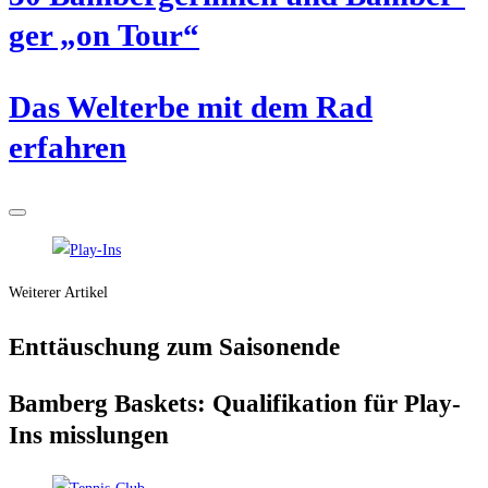
ger „on Tour“
Das Welt­erbe mit dem Rad
erfahren
Weiterer Artikel
Ent­täu­schung zum Saisonende
Bam­berg Bas­kets: Qua­li­fi­ka­ti­on für Play-
Ins misslungen