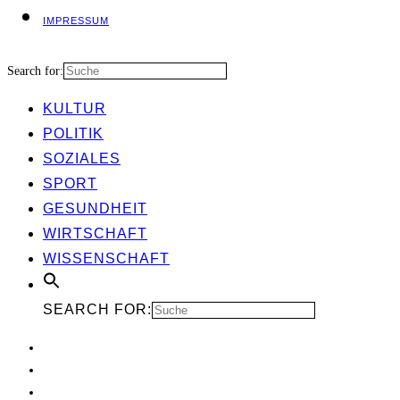
IMPRES­SUM
Search for:
KUL­TUR
POLI­TIK
SOZIA­LES
SPORT
GESUND­HEIT
WIRT­SCHAFT
WIS­SEN­SCHAFT
SEARCH FOR: