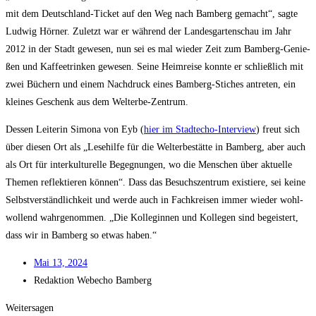
mit dem Deutsch­land-Ticket auf den Weg nach Bam­berg gemacht“, sag­te
Lud­wig Hör­ner. Zuletzt war er wäh­rend der Lan­des­gar­ten­schau im Jahr
2012 in der Stadt gewe­sen, nun sei es mal wie­der Zeit zum Bam­berg-Genie­
ßen und Kaf­fee­trin­ken gewe­sen. Sei­ne Heim­rei­se konn­te er schließ­lich mit
zwei Büchern und einem Nach­druck eines Bam­berg-Sti­ches antre­ten, ein
klei­nes Geschenk aus dem Welterbe-Zentrum.
Des­sen Lei­te­rin Simo­na von Eyb (
hier im Stadt­echo-Inter­view
) freut sich
über die­sen Ort als „Lese­hil­fe für die Welt­erbe­stät­te in Bam­berg, aber auch
als Ort für inter­kul­tu­rel­le Begeg­nun­gen, wo die Men­schen über aktu­el­le
The­men reflek­tie­ren kön­nen“. Dass das Besuchs­zen­trum exis­tie­re, sei kei­ne
Selbst­ver­ständ­lich­keit und wer­de auch in Fach­krei­sen immer wie­der wohl­
wol­lend wahr­ge­nom­men. „Die Kol­le­gin­nen und Kol­le­gen sind begeis­tert,
dass wir in Bam­berg so etwas haben.“
Mai 13, 2024
Redak­ti­on
Web­echo Bamberg
Weitersagen