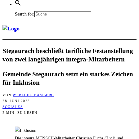
Search for:
Ste­gau­rach beschließt tarif­li­che Fest­an­stel­lung
von zwei lang­jäh­ri­gen integra-Mitarbeitern
Gemein­de Ste­gau­rach setzt ein star­kes Zei­chen
für Inklusion
VON
WEBECHO BAMBERG
28. JUNI 2025
SOZIALES
2 MIN. ZU LESEN
Die integra MENSCH-Mitarbeiter Christian Fuchs (2.v.l) und