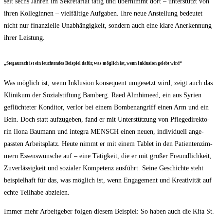
seit sechs Jah­ren im Sekre­ta­ri­at tätig und über­nimmt dort – unter­stützt von
ihren Kol­le­gin­nen – viel­fäl­ti­ge Auf­ga­ben. Ihre neue Anstel­lung bedeu­tet
nicht nur finan­zi­el­le Unab­hän­gig­keit, son­dern auch eine kla­re Aner­ken­nung
ihrer Leistung.
„Ste­gau­rach ist ein leuch­ten­des Bei­spiel dafür, was mög­lich ist, wenn Inklu­si­on gelebt wird“
Was mög­lich ist, wenn Inklu­si­on kon­se­quent umge­setzt wird, zeigt auch das
Kli­ni­kum der Sozi­al­stif­tung Bam­berg. Raed Almhi­meed, ein aus Syri­en
geflüch­te­ter Kon­di­tor, ver­lor bei einem Bom­ben­an­griff einen Arm und ein
Bein. Doch statt auf­zu­ge­ben, fand er mit Unter­stüt­zung von Pfle­ge­di­rek­to­
rin Ilo­na Bau­mann und inte­gra MENSCH einen neu­en, indi­vi­du­ell ange­
pass­ten Arbeits­platz. Heu­te nimmt er mit einem Tablet in den Pati­en­ten­zim­
mern Essens­wün­sche auf – eine Tätig­keit, die er mit gro­ßer Freund­lich­keit,
Zuver­läs­sig­keit und sozia­ler Kom­pe­tenz aus­führt. Sei­ne Geschich­te steht
bei­spiel­haft für das, was mög­lich ist, wenn Enga­ge­ment und Krea­ti­vi­tät auf
ech­te Teil­ha­be abzielen.
Immer mehr Arbeit­ge­ber fol­gen die­sem Bei­spiel: So haben auch die Kita St.