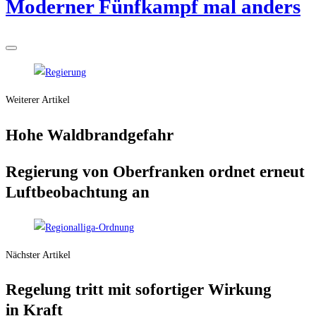
Moder­ner Fünf­kampf mal anders
Weiterer Artikel
Hohe Wald­brand­ge­fahr
Regie­rung von Ober­fran­ken ord­net erneut
Luft­be­ob­ach­tung an
Nächster Artikel
Rege­lung tritt mit sofor­ti­ger Wir­kung
in Kraft