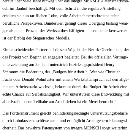
bereits über vie­le Jah­re hin­weg über das inte­gra MENSCH-Paten­schafts­mo­
dell im Bau­hof beschäf­tigt. Mit dem Schritt in die regu­lä­re Anstel­lung
erhal­ten sie nun tarif­li­chen Lohn, vol­le Arbeit­neh­mer­rech­te und ech­te
beruf­li­che Per­spek­ti­ven. Bun­des­weit gelingt die­ser Über­gang bis­lang weni­
ger als einem Pro­zent der Werk­statt­be­schäf­tig­ten – umso bemer­kens­wer­ter
ist der Erfolg des Ste­gau­ra­cher Modells.
Ein ent­schei­den­der Part­ner auf die­sem Weg ist der Bezirk Ober­fran­ken, der
das Pro­jekt von Beginn an enga­giert beglei­tet. Bei der offi­zi­el­len Ver­trags­
un­ter­zeich­nung am 25. Juni unter­strich Bezirks­tags­prä­si­dent Hen­ry
Schramm die Bedeu­tung des „Bud­gets für Arbeit“: „Wer wie Chris­ti­an
Fuchs oder Donald Wohn­fur­ter mit einem Werk­statt­an­spruch auf den all­ge­
mei­nen Arbeits­markt wech­selt, bekommt durch das Bud­get für Arbeit eine
ech­te Chan­ce auf Selbst­stän­dig­keit. Wir unter­stüt­zen die­se Ent­wick­lung mit
aller Kraft – denn Teil­ha­be am Arbeits­le­ben ist ein Menschenrecht.“
Das För­der­instru­ment gleicht behin­de­rungs­be­ding­te Unter­stüt­zungs­be­dar­fe
durch Lohn­kos­ten­zu­schüs­se aus – und ermög­licht Arbeit­ge­bern Pla­nungs­si­
cher­heit. Das bewähr­te Paten­sys­tem von inte­gra MENSCH sorgt wei­ter­hin