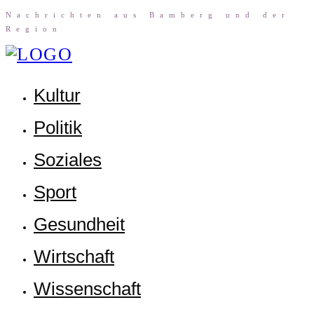
Nach­rich­ten aus Bam­berg und der
Region
Kul­tur
Poli­tik
Sozia­les
Sport
Gesund­heit
Wirt­schaft
Wis­sen­schaft