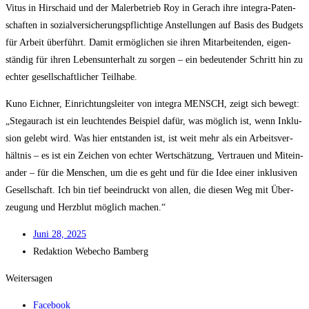
Vitus in Hirschaid und der Maler­be­trieb Roy in Gerach ihre inte­gra-Paten­
schaf­ten in sozi­al­ver­si­che­rungs­pflich­ti­ge Anstel­lun­gen auf Basis des Bud­gets
für Arbeit über­führt. Damit ermög­li­chen sie ihren Mit­ar­bei­ten­den, eigen­
stän­dig für ihren Lebens­un­ter­halt zu sor­gen – ein bedeu­ten­der Schritt hin zu
ech­ter gesell­schaft­li­cher Teilhabe.
Kuno Eich­ner, Ein­rich­tungs­lei­ter von inte­gra MENSCH, zeigt sich bewegt:
„Ste­gau­rach ist ein leuch­ten­des Bei­spiel dafür, was mög­lich ist, wenn Inklu­
si­on gelebt wird. Was hier ent­stan­den ist, ist weit mehr als ein Arbeits­ver­
hält­nis – es ist ein Zei­chen von ech­ter Wert­schät­zung, Ver­trau­en und Mit­ein­
an­der – für die Men­schen, um die es geht und für die Idee einer inklu­si­ven
Gesell­schaft. Ich bin tief beein­druckt von allen, die die­sen Weg mit Über­
zeu­gung und Herz­blut mög­lich machen.“
Juni 28, 2025
Redak­ti­on
Web­echo Bamberg
Weitersagen
Facebook