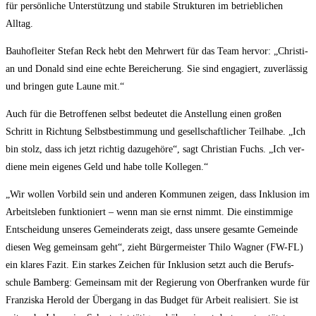
für per­sön­li­che Unter­stüt­zung und sta­bi­le Struk­tu­ren im betrieb­li­chen
Alltag.
Bau­hof­lei­ter Ste­fan Reck hebt den Mehr­wert für das Team her­vor: „Chris­ti­
an und Donald sind eine ech­te Berei­che­rung. Sie sind enga­giert, zuver­läs­sig
und brin­gen gute Lau­ne mit.“
Auch für die Betrof­fe­nen selbst bedeu­tet die Anstel­lung einen gro­ßen
Schritt in Rich­tung Selbst­be­stim­mung und gesell­schaft­li­cher Teil­ha­be. „Ich
bin stolz, dass ich jetzt rich­tig dazu­ge­hö­re“, sagt Chris­ti­an Fuchs. „Ich ver­
die­ne mein eige­nes Geld und habe tol­le Kollegen.“
„Wir wol­len Vor­bild sein und ande­ren Kom­mu­nen zei­gen, dass Inklu­si­on im
Arbeits­le­ben funk­tio­niert – wenn man sie ernst nimmt. Die ein­stim­mi­ge
Ent­schei­dung unse­res Gemein­de­rats zeigt, dass unse­re gesam­te Gemein­de
die­sen Weg gemein­sam geht“, zieht Bür­ger­meis­ter Thi­lo Wag­ner (FW-FL)
ein kla­res Fazit. Ein star­kes Zei­chen für Inklu­si­on setzt auch die Berufs­
schu­le Bam­berg: Gemein­sam mit der Regie­rung von Ober­fran­ken wur­de für
Fran­zis­ka Herold der Über­gang in das Bud­get für Arbeit rea­li­siert. Sie ist