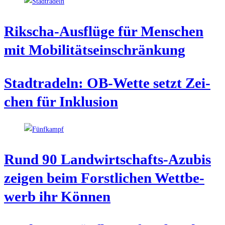
Rik­scha-Aus­flü­ge für Men­schen
mit Mobilitätseinschränkung
Stadt­ra­deln: OB-Wet­te setzt Zei­
chen für Inklusion
Rund 90 Land­wirt­schafts-Azu­bis
zei­gen beim Forst­li­chen Wett­be­
werb ihr Können