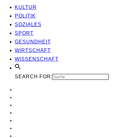
KUL­TUR
POLI­TIK
SOZIA­LES
SPORT
GESUND­HEIT
WIRT­SCHAFT
WIS­SEN­SCHAFT
SEARCH FOR: