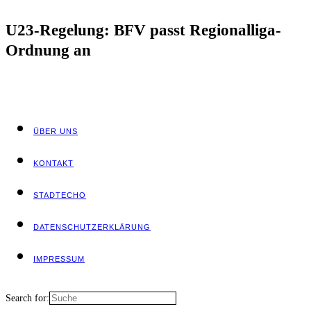
U23-Rege­lung: BFV passt Regio­nal­li­ga-
Ord­nung an
ÜBER UNS
KON­TAKT
STADT­ECHO
DATEN­SCHUTZ­ER­KLÄ­RUNG
IMPRES­SUM
Search for: