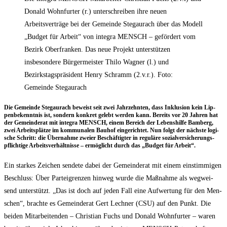
Donald Wohnfurter (r.) unterschreiben ihre neuen
Arbeitsverträge bei der Gemeinde Stegaurach über das Modell
„Budget für Arbeit“ von integra MENSCH – gefördert vom
Bezirk Oberfranken. Das neue Projekt unterstützen
insbesondere Bürgermeister Thilo Wagner (l.) und
Bezirkstagspräsident Henry Schramm (2.v.r.). Foto:
Gemeinde Stegaurach
Die Gemein­de Ste­gau­rach beweist seit zwei Jahr­zehn­ten, dass Inklu­si­on kein Lip­
pen­be­kennt­nis ist, son­dern kon­kret gelebt wer­den kann. Bereits vor 20 Jah­ren hat
der Gemein­de­rat mit inte­gra MENSCH, einem Bereich der Lebens­hil­fe Bam­berg,
zwei Arbeits­plät­ze im kom­mu­na­len Bau­hof ein­ge­rich­tet. Nun folgt der nächs­te logi­
sche Schritt: die Über­nah­me zwei­er Beschäf­tig­ter in regu­lä­re sozi­al­ver­si­che­rungs­
pflich­ti­ge Arbeits­ver­hält­nis­se – ermög­licht durch das „Bud­get für Arbeit“.
Ein star­kes Zei­chen sen­de­te dabei der Gemein­de­rat mit einem ein­stim­mi­gen
Beschluss: Über Par­tei­gren­zen hin­weg wur­de die Maß­nah­me als weg­wei­
send unter­stützt. „Das ist doch auf jeden Fall eine Auf­wer­tung für den Men­
schen“, brach­te es Gemein­de­rat Gert Lech­ner (CSU) auf den Punkt. Die
bei­den Mit­ar­bei­ten­den – Chris­ti­an Fuchs und Donald Wohn­fur­ter – waren