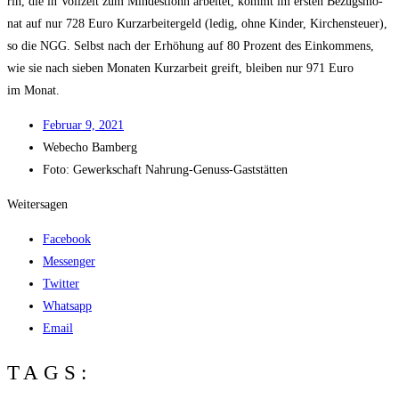
rin, die in Voll­zeit zum Min­dest­lohn arbei­tet, kommt im ers­ten Bezugs­mo­
nat auf nur 728 Euro Kurz­ar­bei­ter­geld (ledig, ohne Kin­der, Kir­chen­steu­er),
so die NGG. Selbst nach der Erhö­hung auf 80 Pro­zent des Ein­kom­mens,
wie sie nach sie­ben Mona­ten Kurz­ar­beit greift, blei­ben nur 971 Euro
im Monat.
Febru­ar 9, 2021
Web­echo Bamberg
Foto: Gewerk­schaft Nahrung-Genuss-Gaststätten
Weitersagen
Facebook
Messenger
Twitter
Whatsapp
Email
TAGS: