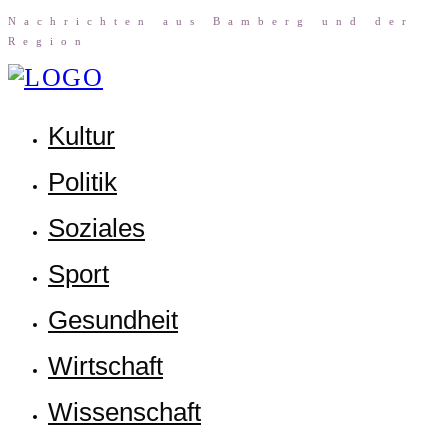
Nach­rich­ten aus Bam­berg und der
Region
Kul­tur
Poli­tik
Sozia­les
Sport
Gesund­heit
Wirt­schaft
Wis­sen­schaft