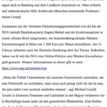
tig­ten auch in Bam­berg und dem Land­kreis dra­ma­tisch zu. Ohne schnel­le
und unbü­ro­kra­ti­sche Hil­fe dro­hen den Men­schen exis­ten­ti­el­le Pro­ble­me“,
betont Grundl.
Zusam­men mit der Ver­ein­ten Dienst­leis­tungs­ge­werk­schaft (ver.di) hat die
NGG des­halb Bun­des­kanz­le­rin Ange­la Mer­kel und die Koali­ti­ons­spit­zen in
einem offe­nen Brief auf­ge­for­dert, ein bran­chen­über­grei­fen­des Min­dest-
Kurz­ar­bei­ter­geld in Höhe von 1.200 Euro pro Monat ein­zu­füh­ren. Am 11.
Febru­ar debat­tiert auch der Deut­sche Bun­des­tag über das The­ma. Außer­dem
haben ver.di und die NGG eine Online-Peti­ti­on zum Min­dest-Kurz­ar­bei­ter­
geld gestar­tet. Wei­te­re Infor­ma­tio­nen zu die­ser gibt es unter
https://www.ngg.net/mindest-kug
„Wenn die Poli­tik Unter­neh­men mit enor­men Steu­er­mit­teln unter­stützt, um
eine Plei­te­wel­le zu ver­hin­dern, dann muss auch genug Geld für die da sein,
die jetzt jeden Cent zwei­mal umdre­hen müs­sen“, sagt Micha­el Grundl.
Gera­de in klei­ne­ren Pen­sio­nen und Gast­stät­ten in der Regi­on ver­dien­ten vie­
le Beschäf­tig­te kaum mehr als den gesetz­li­chen Min­dest­lohn. Eine Kell­ne­