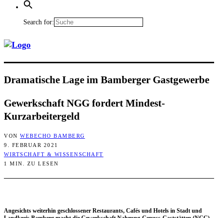
Search for:
Dra­ma­ti­sche Lage im Bam­ber­ger Gastgewerbe
Gewerk­schaft NGG for­dert Mindest-
Kurzarbeitergeld
VON
WEBECHO BAMBERG
9. FEBRUAR 2021
WIRTSCHAFT & WISSENSCHAFT
1 MIN. ZU LESEN
Ange­sichts wei­ter­hin geschlos­se­ner Restau­rants, Cafés und Hotels in Stadt und