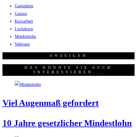
Gaststätten
Genuss
Kurzarbeit
Lockdown
Mindestlohn
Nahrung
ANZEI­GEN
DAS KÖNNTE SIE AUCH
INTERESSIEREN...
Viel Augen­maß gefordert
10 Jah­re gesetz­li­cher Mindestlohn