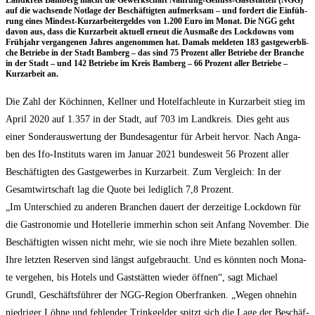
Land­kreis Bam­berg macht die Gewerk­schaft Nah­rung-Genuss-Gast­stät­ten (NGG)
auf die wach­sen­de Not­la­ge der Beschäf­tig­ten auf­merk­sam – und for­dert die Ein­füh­
rung eines Min­dest-Kurz­ar­bei­ter­gel­des von 1.200 Euro im Monat. Die NGG geht
davon aus, dass die Kurz­ar­beit aktu­ell erneut die Aus­ma­ße des Lock­downs vom
Früh­jahr ver­gan­ge­nen Jah­res ange­nom­men hat. Damals mel­de­ten 183 gast­ge­werb­li­
che Betrie­be in der Stadt Bam­berg – das sind 75 Pro­zent aller Betrie­be der Bran­che
in der Stadt – und 142 Betrie­be im Kreis Bam­berg – 66 Pro­zent aller Betrie­be –
Kurz­ar­beit an.
Die Zahl der Köchin­nen, Kell­ner und Hotel­fach­leu­te in Kurz­ar­beit stieg im
April 2020 auf 1.357 in der Stadt, auf 703 im Land­kreis. Dies geht aus
einer Son­der­aus­wer­tung der Bun­des­agen­tur für Arbeit her­vor. Nach Anga­
ben des Ifo-Insti­tuts waren im Janu­ar 2021 bun­des­weit 56 Pro­zent aller
Beschäf­tig­ten des Gast­ge­wer­bes in Kurz­ar­beit. Zum Ver­gleich: In der
Gesamt­wirt­schaft lag die Quo­te bei ledig­lich 7,8 Pro­zent.
„Im Unter­schied zu ande­ren Bran­chen dau­ert der der­zei­ti­ge Lock­down für
die Gas­tro­no­mie und Hotel­le­rie immer­hin schon seit Anfang Novem­ber. Die
Beschäf­tig­ten wis­sen nicht mehr, wie sie noch ihre Mie­te bezah­len sol­len.
Ihre letz­ten Reser­ven sind längst auf­ge­braucht. Und es könn­ten noch Mona­
te ver­ge­hen, bis Hotels und Gast­stät­ten wie­der öff­nen“, sagt Micha­el
Grundl, Geschäfts­füh­rer der NGG-Regi­on Ober­fran­ken. „Wegen ohne­hin
nied­ri­ger Löh­ne und feh­len­der Trink­gel­der spitzt sich die Lage der Beschäf­