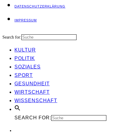
DATEN­SCHUTZ­ER­KLÄ­RUNG
IMPRES­SUM
Search for:
KUL­TUR
POLI­TIK
SOZIA­LES
SPORT
GESUND­HEIT
WIRT­SCHAFT
WIS­SEN­SCHAFT
SEARCH FOR: