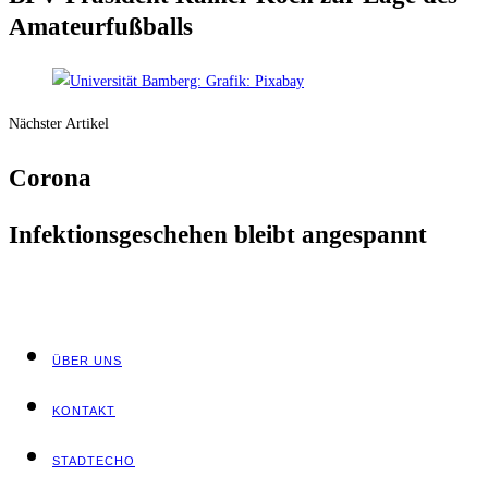
Amateurfußballs
Nächster Artikel
Coro­na
Infek­ti­ons­ge­sche­hen bleibt angespannt
ÜBER UNS
KON­TAKT
STADT­ECHO