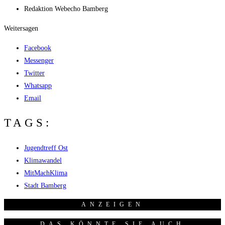
Redak­ti­on
Web­echo Bamberg
Weitersagen
Facebook
Messenger
Twitter
Whatsapp
Email
TAGS:
Jugendtreff Ost
Klimawandel
MitMachKlima
Stadt Bamberg
ANZEI­GEN
DAS KÖNNTE SIE AUCH