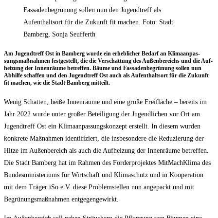
Fassadenbegrünung sollen nun den Jugendtreff als
Aufenthaltsort für die Zukunft fit machen. Foto: Stadt
Bamberg, Sonja Seufferth
Am Jugend­treff Ost in Bam­berg wur­de ein erheb­li­cher Bedarf an Kli­ma­an­pas­
sungs­maß­nah­men fest­ge­stellt, die die Ver­schat­tung des Außen­be­reichs und die Auf­
hei­zung der Innen­räu­me betref­fen. Bäu­me und Fas­sa­den­be­grü­nung sol­len nun
Abhil­fe schaf­fen und den Jugend­treff Ost auch als Auf­ent­halts­ort für die Zukunft
fit machen, wie die Stadt Bam­berg mitteilt.
Wenig Schat­ten, hei­ße Innen­räu­me und eine gro­ße Frei­flä­che – bereits im
Jahr 2022 wur­de unter gro­ßer Betei­li­gung der Jugend­li­chen vor Ort am
Jugend­treff Ost ein Kli­ma­an­pas­sungs­kon­zept erstellt. In die­sem wur­den
kon­kre­te Maß­nah­men iden­ti­fi­ziert, die ins­be­son­de­re die Redu­zie­rung der
Hit­ze im Außen­be­reich als auch die Auf­hei­zung der Innen­räu­me betref­fen.
Die Stadt Bam­berg hat im Rah­men des För­der­pro­jek­tes Mit­Mach­Kli­ma des
Bun­des­mi­nis­te­ri­ums für Wirt­schaft und Kli­ma­schutz und in Koope­ra­ti­on
mit dem Trä­ger iSo e.V. die­se Pro­blem­stel­len nun ange­packt und mit
Begrü­nungs­maß­nah­men entgegengewirkt.