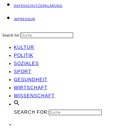
DATEN­SCHUTZ­ER­KLÄ­RUNG
IMPRES­SUM
Search for:
KUL­TUR
POLI­TIK
SOZIA­LES
SPORT
GESUND­HEIT
WIRT­SCHAFT
WIS­SEN­SCHAFT
SEARCH FOR: