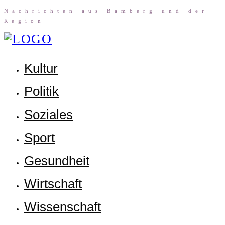
Nach­rich­ten aus Bam­berg und der
Region
Kul­tur
Poli­tik
Sozia­les
Sport
Gesund­heit
Wirt­schaft
Wis­sen­schaft