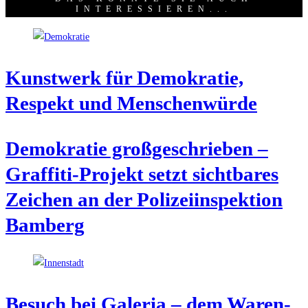
INTERESSIEREN...
Kunst­werk für Demo­kra­tie,
Respekt und Menschenwürde
Demo­kra­tie groß­ge­schrie­ben –
Graf­fi­ti-Pro­jekt setzt sicht­ba­res
Zei­chen an der Poli­zei­in­spek­ti­on
Bamberg
Besuch bei Gale­ria – dem Waren­