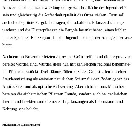
Im Außen­be­reich soll neben Sträu­chern die Pflan­zung von Bäu­men eine
Ant­wort auf die Hit­ze­ent­wick­lung der gro­ßen Frei­flä­che des Jugend­treffs
sein und gleich­zei­tig die Auf­ent­halts­qua­li­tät des Ortes stär­ken. Dazu soll
auch eine begrün­te Per­go­la bei­tra­gen, die sobald das Pflan­zen­dach ange­
wach­sen und die Klet­ter­pflan­zen die Per­go­la berankt haben, einen küh­len
und ent­spann­ten Rück­zugs­ort für die Jugend­li­chen auf der son­ni­gen Ter­ras­se
bietet.
Nach­dem im Novem­ber letz­ten Jah­res der Grün­strei­fen und die Per­go­la vor­
be­rei­tet wor­den sind, wur­den die­se nun mit zahl­rei­chen regio­nal behei­ma­te­
ten Pflan­zen bestückt. Drei Bäu­me fül­len jetzt den Grün­strei­fen mit einer
Stau­den­mi­schung als wei­te­ren natür­li­chen Schutz für den Boden gegen das
Aus­trock­nen und als opti­sche Auf­wer­tung. Aber nicht nur uns Men­schen
berei­ten die ein­hei­mi­schen Pflan­zen Freu­de, son­dern auch bei zahl­rei­chen
Tie­ren und Insek­ten sind die neu­en Bepflan­zun­gen als Lebens­raum und
Nah­rung sehr beliebt.
Pflan­zen mit ess­ba­ren Früchten