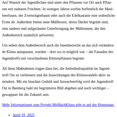
Auf Wunsch der Jugend­li­chen sind unter den Pflan­zen vor Ort auch Pflan­
zen mit ess­ba­ren Früch­ten. In weni­gen Jah­ren wer­fen hof­fent­lich der Maul­
beer­baum, der Zwetsch­ge­n­baum oder auch die Edel­kas­ta­nie eine ordent­li­che
Ern­te ab. Außer­dem bie­ten neue Müll­bo­xen, deren Dächer begrünt sind,
eine sau­be­re und auf­ge­räum­te Unter­brin­gung der Müll­ton­nen, die den
Außen­be­reich zusätz­lich aufwerten.
Um neben dem Außen­be­reich auch die Innen­be­rei­che an das sich ver­än­dern­
de Kli­ma anzu­pas­sen, wur­den – dort wo es mög­lich war – die Fas­sa­den des
Jugend­treffs mit ver­schie­de­nen Klet­ter­pflan­zen begrünt.
All die­se Maß­nah­men tra­gen dazu bei, die Auf­ent­halts­qua­li­tät im Jugend­
treff Ost zu ver­bes­sern und die Aus­wir­kun­gen des Kli­ma­wan­dels aktiv zu
min­dern. Mit ein biss­chen Geduld und Anwuchs­er­folg wird der Jugend­treff
Ost in Bam­berg bald ein begrün­te­res Bild abge­ben und noch wich­ti­ger –
gewapp­net für die Zukunft sein.
Mehr Infor­ma­tio­nen zum Pro­jekt Mit­Mach­Kli­ma gibt es auf der Homepage.
April 19, 2025