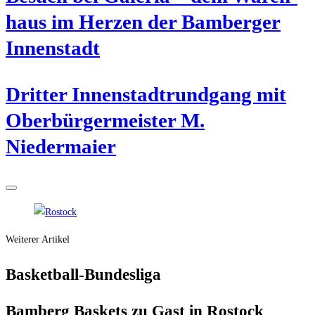
haus im Her­zen der Bam­ber­ger
Innenstadt
Drit­ter Innen­stadt­rund­gang mit
Ober­bür­ger­meis­ter M.
Niedermaier
Weiterer Artikel
Bas­ket­ball-Bun­des­li­ga
Bam­berg Bas­kets zu Gast in Rostock