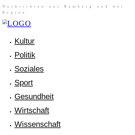
Nach­rich­ten aus Bam­berg und der
Region
Kul­tur
Poli­tik
Sozia­les
Sport
Gesund­heit
Wirt­schaft
Wis­sen­schaft