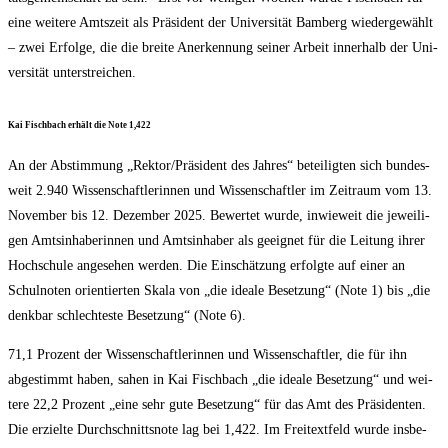
eine wei­te­re Amts­zeit als Prä­si­dent der Uni­ver­si­tät Bam­berg wie­der­ge­wählt
– zwei Erfol­ge, die die brei­te Aner­ken­nung sei­ner Arbeit inner­halb der Uni­
ver­si­tät unterstreichen.
Kai Fisch­bach erhält die Note 1,422
An der Abstim­mung „Rektor/​Präsident des Jah­res“ betei­lig­ten sich bun­des­
weit 2.940 Wis­sen­schaft­le­rin­nen und Wis­sen­schaft­ler im Zeit­raum vom 13.
Novem­ber bis 12. Dezem­ber 2025. Bewer­tet wur­de, inwie­weit die jewei­li­
gen Amts­in­ha­be­rin­nen und Amts­in­ha­ber als geeig­net für die Lei­tung ihrer
Hoch­schu­le ange­se­hen wer­den. Die Ein­schät­zung erfolg­te auf einer an
Schul­no­ten ori­en­tier­ten Ska­la von „die idea­le Beset­zung“ (Note 1) bis „die
denk­bar schlech­tes­te Beset­zung“ (Note 6).
71,1 Pro­zent der Wis­sen­schaft­le­rin­nen und Wis­sen­schaft­ler, die für ihn
abge­stimmt haben, sahen in Kai Fisch­bach „die idea­le Beset­zung“ und wei­
te­re 22,2 Pro­zent „eine sehr gute Beset­zung“ für das Amt des Prä­si­den­ten.
Die erziel­te Durch­schnitts­no­te lag bei 1,422. Im Frei­text­feld wur­de ins­be­