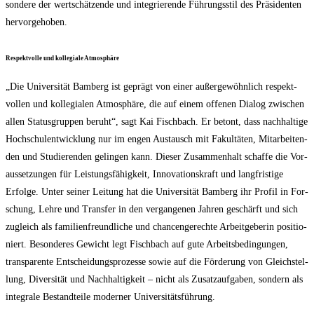
son­de­re der wert­schät­zen­de und inte­grie­ren­de Füh­rungs­stil des Prä­si­den­ten
hervorgehoben.
Respekt­vol­le und kol­le­gia­le Atmosphäre
„Die Uni­ver­si­tät Bam­berg ist geprägt von einer außer­ge­wöhn­lich respekt­
vol­len und kol­le­gia­len Atmo­sphä­re, die auf einem offe­nen Dia­log zwi­schen
allen Sta­tus­grup­pen beruht“, sagt Kai Fisch­bach. Er betont, dass nach­hal­ti­ge
Hoch­schul­ent­wick­lung nur im engen Aus­tausch mit Fakul­tä­ten, Mit­ar­bei­ten­
den und Stu­die­ren­den gelin­gen kann. Die­ser Zusam­men­halt schaf­fe die Vor­
aus­set­zun­gen für Leis­tungs­fä­hig­keit, Inno­va­ti­ons­kraft und lang­fris­ti­ge
Erfol­ge. Unter sei­ner Lei­tung hat die Uni­ver­si­tät Bam­berg ihr Pro­fil in For­
schung, Leh­re und Trans­fer in den ver­gan­ge­nen Jah­ren geschärft und sich
zugleich als fami­li­en­freund­li­che und chan­cen­ge­rech­te Arbeit­ge­be­rin posi­tio­
niert. Beson­de­res Gewicht legt Fisch­bach auf gute Arbeits­be­din­gun­gen,
trans­pa­ren­te Ent­schei­dungs­pro­zes­se sowie auf die För­de­rung von Gleich­stel­
lung, Diver­si­tät und Nach­hal­tig­keit – nicht als Zusatz­auf­ga­ben, son­dern als
inte­gra­le Bestand­tei­le moder­ner Universitätsführung.