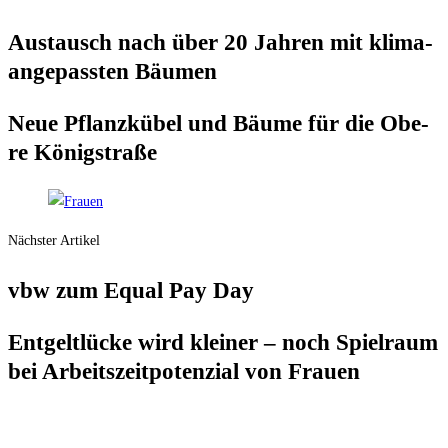
Aus­tausch nach über 20 Jah­ren mit kli­ma­
an­ge­pass­ten Bäumen
Neue Pflanz­kü­bel und Bäu­me für die Obe­
re Königstraße
Nächster Artikel
vbw zum Equal Pay Day
Ent­gelt­lü­cke wird klei­ner – noch Spiel­raum
bei Arbeits­zeit­po­ten­zi­al von Frauen