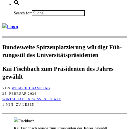
Search for:
Bun­des­wei­te Spit­zen­plat­zie­rung wür­digt Füh­
rungs­stil des Universitätspräsidenten
Kai Fisch­bach zum Prä­si­den­ten des Jah­res
gewählt
VON
WEBECHO BAMBERG
25. FEBRUAR 2026
WIRTSCHAFT & WISSENSCHAFT
1 MIN. ZU LESEN
Kai Fischbach wurde zum Präsidenten des Jahres gewählt.