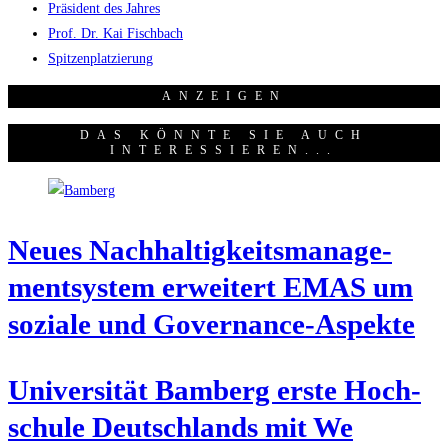
Präsident des Jahres
Prof. Dr. Kai Fischbach
Spitzenplatzierung
ANZEI­GEN
DAS KÖNNTE SIE AUCH
INTERESSIEREN...
Neu­es Nach­hal­tig­keits­ma­nage­
ment­sys­tem erwei­tert EMAS um
sozia­le und Governance-Aspekte
Uni­ver­si­tät Bam­berg ers­te Hoch­
schu­le Deutsch­lands mit We