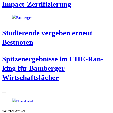
Impact-Zertifizierung
Stu­die­ren­de ver­ge­ben erneut
Bestnoten
Spit­zen­er­geb­nis­se im CHE-Ran­
king für Bam­ber­ger
Wirtschaftsfächer
Weiterer Artikel