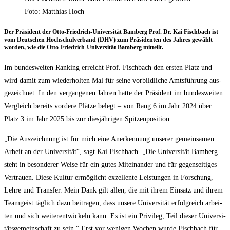
Foto: Matthias Hoch
Der Prä­si­dent der Otto-Fried­rich-Uni­ver­si­tät Bam­berg Prof. Dr. Kai Fisch­bach ist
vom Deut­schen Hoch­schul­ver­band (DHV) zum Prä­si­den­ten des Jah­res gewählt
wor­den, wie die Otto-Fried­rich-Uni­ver­si­tät Bam­berg mitteilt.
Im bun­des­wei­ten Ran­king erreicht Prof. Fisch­bach den ers­ten Platz und
wird damit zum wie­der­hol­ten Mal für sei­ne vor­bild­li­che Amts­füh­rung aus­
ge­zeich­net. In den ver­gan­ge­nen Jah­ren hat­te der Prä­si­dent im bun­des­wei­ten
Ver­gleich bereits vor­de­re Plät­ze belegt – von Rang 6 im Jahr 2024 über
Platz 3 im Jahr 2025 bis zur dies­jäh­ri­gen Spitzenposition.
„Die Aus­zeich­nung ist für mich eine Aner­ken­nung unse­rer gemein­sa­men
Arbeit an der Uni­ver­si­tät“, sagt Kai Fisch­bach. „Die Uni­ver­si­tät Bam­berg
steht in beson­de­rer Wei­se für ein gutes Mit­ein­an­der und für gegen­sei­ti­ges
Ver­trau­en. Die­se Kul­tur ermög­licht exzel­len­te Leis­tun­gen in For­schung,
Leh­re und Trans­fer. Mein Dank gilt allen, die mit ihrem Ein­satz und ihrem
Team­geist täg­lich dazu bei­tra­gen, dass unse­re Uni­ver­si­tät erfolg­reich arbei­
ten und sich wei­ter­ent­wi­ckeln kann. Es ist ein Pri­vi­leg, Teil die­ser Uni­ver­si­
täts­ge­mein­schaft zu sein.“ Erst vor weni­gen Wochen wur­de Fisch­bach für