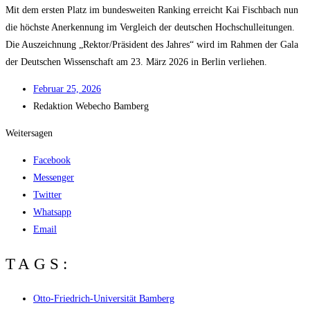
Mit dem ers­ten Platz im bun­des­wei­ten Ran­king erreicht Kai Fisch­bach nun
die höchs­te Aner­ken­nung im Ver­gleich der deut­schen Hoch­schul­lei­tun­gen.
Die Aus­zeich­nung „Rektor/​Präsident des Jah­res“ wird im Rah­men der Gala
der Deut­schen Wis­sen­schaft am 23. März 2026 in Ber­lin verliehen.
Febru­ar 25, 2026
Redak­ti­on
Web­echo Bamberg
Weitersagen
Facebook
Messenger
Twitter
Whatsapp
Email
TAGS:
Otto-Friedrich-Universität Bamberg