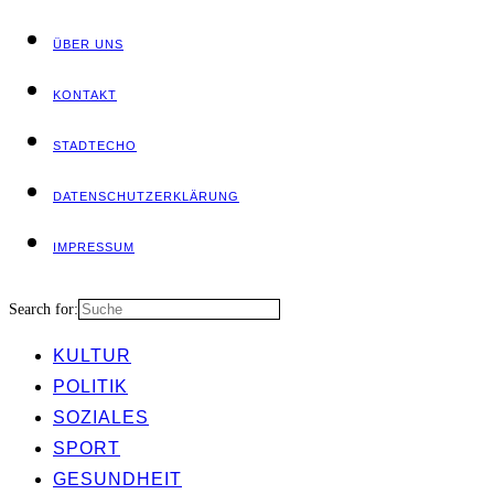
ÜBER UNS
KON­TAKT
STADT­ECHO
DATEN­SCHUTZ­ER­KLÄ­RUNG
IMPRES­SUM
Search for:
KUL­TUR
POLI­TIK
SOZIA­LES
SPORT
GESUND­HEIT